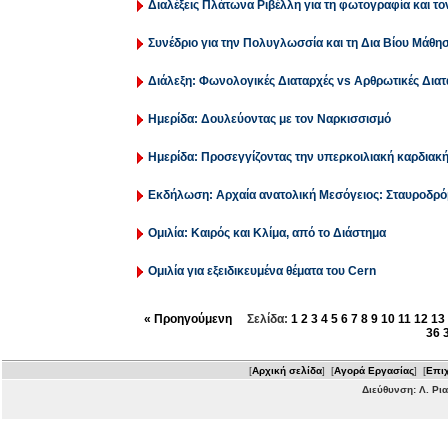
Διαλέξεις Πλάτωνα Ριβέλλη για τη φωτογραφία και τ
Συνέδριο για την Πολυγλωσσία και τη Δια Βίου Μάθησ
Διάλεξη: Φωνολογικές Διαταρχές vs Αρθρωτικές Διατ
Ημερίδα: Δουλεύοντας με τον Ναρκισσισμό
Ημερίδα: Προσεγγίζοντας την υπερκοιλιακή καρδιακή
Εκδήλωση: Αρχαία ανατολική Μεσόγειος: Σταυροδρόμ
Ομιλία: Καιρός και Κλίμα, από το Διάστημα
Ομιλία για εξειδικευμένα θέματα του Cern
« Προηγούμενη
Σελίδα:
1
2
3
4
5
6
7
8
9
10
11
12
13
36
[
Αρχική σελίδα
] [
Αγορά Εργασίας
] [
Επιχ
Διεύθυνση: Λ. Ρι