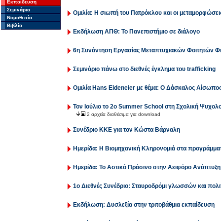
Εκπαίδευση
Σεμινάρια
Ομιλία: Η σιωπή του Πατρόκλου και οι μεταμορφώσει
Νομοθεσία
Βιβλία
Εκδήλωση ΑΠΘ: Το Πανεπιστήμιο σε διάλογο
6η Συνάντηση Εργασίας Μεταπτυχιακών Φοιτητών Φ
Σεμινάριο πάνω στο διεθνές έγκλημα του trafficking
Ομιλία Hans Eideneier με θέμα: Ο Δάσκαλος Αίσωπο
Τον Ιούλιο το 2o Summer School στη Σχολική Ψυχολ
2 αρχεία διαθέσιμα για download
Συνέδριο ΚΚΕ για τον Κώστα Βάρναλη
Ημερίδα: Η Βιομηχανική Κληρονομιά στα προγράμμα
Ημερίδα: Το Αστικό Πράσινο στην Αειφόρο Ανάπτυξ
1ο Διεθνές Συνέδριο: Σταυροδρόμι γλωσσών και πολι
Εκδήλωση: Δυσλεξία στην τριτοβάθμια εκπαίδευση