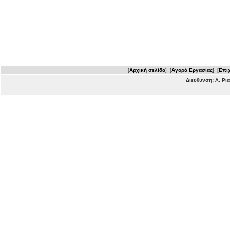
[
Αρχική σελίδα
] [
Αγορά Εργασίας
] [
Επιχ
Διεύθυνση: Λ. Ρι