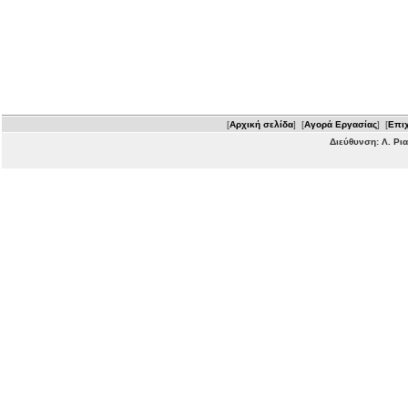
[
Αρχική σελίδα
] [
Αγορά Εργασίας
] [
Επιχ
Διεύθυνση: Λ. Ρι