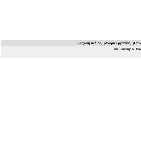
[
Αρχική σελίδα
] [
Αγορά Εργασίας
] [
Επιχ
Διεύθυνση: Λ. Ρι