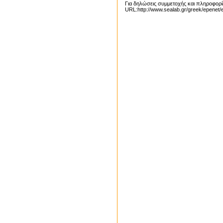
Για δηλώσεις συμμετοχής και πληροφορίε
URL:http://www.sealab.gr/greek/epenet/e