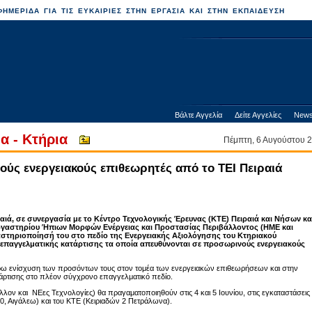
ΗΜΕΡΙΔΑ ΓΙΑ ΤΙΣ ΕΥΚΑΙΡΙΕΣ ΣΤΗΝ ΕΡΓΑΣΙΑ ΚΑΙ ΣΤΗΝ ΕΚΠΑΙΔΕΥΣΗ
Βάλτε Αγγελία
Δείτε Αγγελίες
News
α - Κτήρια
Πέμπτη, 6 Αυγούστου
ούς ενεργειακούς επιθεωρητές από το ΤΕΙ Πειραιά
αιά, σε συνεργασία με το Κέντρο Τεχνολογικής Έρευνας (ΚΤΕ) Πειραιά και Νήσων κα
 Εργαστηρίου Ήπιων Μορφών Ενέργειας και Προστασίας Περιβάλλοντος (ΗΜΕ και
αστηριοποίησή του στο πεδίο της Ενεργειακής Αξιολόγησης του Κτηριακού
 επαγγελματικής κατάρτισης τα οποία απευθύνονται σε προσωρινούς ενεργειακούς
ρω ενίσχυση των προσόντων τους στον τομέα των ενεργειακών επιθεωρήσεων και στην
άρτισης στο πλέον σύγχρονο επαγγελματικό πεδίο.
ον και ΝΕες Τεχνολογίες) θα πραγαματοποιηθούν στις 4 και 5 Ιουνίου, στις εγκαταστάσεις
0, Αιγάλεω) και του ΚΤΕ (Κειριαδών 2 Πετράλωνα).