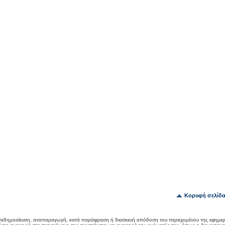
Κορυφή σελίδ
αδημοσίευση, αναπαραγωγή, κατά παράφραση ή διασκευή απόδοση του περιεχομένου της εφημερ