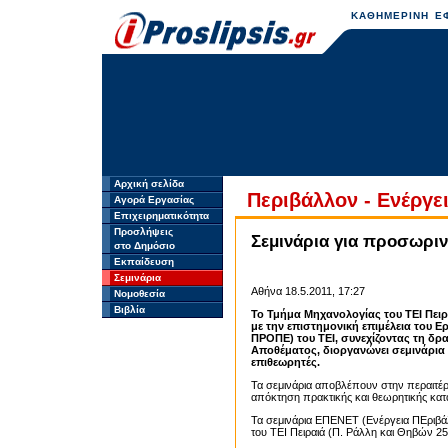
ΚΑΘΗΜΕΡΙΝΗ ΕΦ
Αρχική σελίδα
Περιβάλλον - Ενέργει
Αγορά Εργασίας
Επιχειρηματικότητα
Προσλήψεις
Σεμινάρια για προσωριν
στο Δημόσιο
Εκπαίδευση
Σεμινάρια
Αθήνα 18.5.2011, 17:27
Νομοθεσία
Βιβλία
Το Τμήμα Μηχανολογίας του ΤΕΙ Πειρ
με την επιστημονική επιμέλεια του
ΠΡΟΠΕ) του ΤΕΙ, συνεχίζοντας τη δρ
Αποθέματος, διοργανώνει σεμινάρια
επιθεωρητές.
Τα σεμινάρια αποβλέπουν στην περαιτέ
απόκτηση πρακτικής και θεωρητικής κατ
Τα σεμινάρια ΕΠΕΝΕΤ (Ενέργεια ΠΕριβάλλ
του ΤΕΙ Πειραιά (Π. Ράλλη και Θηβών 25