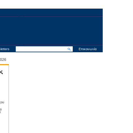
letters
Επικοινωνία
 2026
ος
χου
α
7