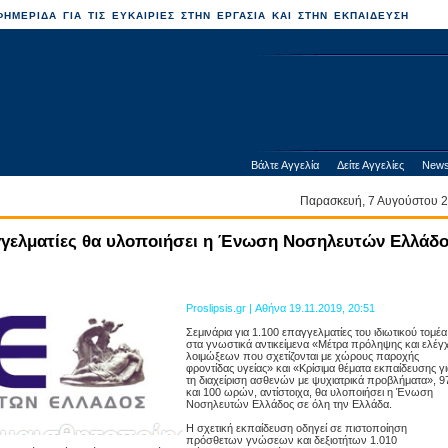
ΗΜΕΡΙΔΑ ΓΙΑ ΤΙΣ ΕΥΚΑΙΡΙΕΣ ΣΤΗΝ ΕΡΓΑΣΙΑ ΚΑΙ ΣΤΗΝ ΕΚΠΑΙΔΕΥΣΗ
Βάλτε Αγγελία
Δείτε Αγγελίες
News
Παρασκευή, 7 Αυγούστου
αγγελματίες θα υλοποιήσει η Ένωση Νοσηλευτών Ελλάδ
Proslipsis.gr | Αθήνα 19.11.2019, 20:51
Σεμινάρια για 1.100 επαγγελματίες του ιδιωτικού τομέα
στα γνωστικά αντικείμενα «Μέτρα πρόληψης και ελέγ
λοιμώξεων που σχετίζονται με χώρους παροχής
φροντίδας υγείας» και «Κρίσιμα θέματα εκπαίδευσης γι
τη διαχείριση ασθενών με ψυχιατρικά προβλήματα», 9
και 100 ωρών, αντίστοιχα, θα υλοποιήσει η Ένωση
Νοσηλευτών Ελλάδος σε όλη την Ελλάδα.
Η σχετική εκπαίδευση οδηγεί σε πιστοποίηση
πρόσθετων γνώσεων και δεξιοτήτων 1.010