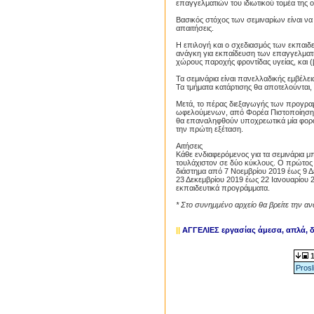
επαγγελματιών του ιδιωτικού τομέα της 
Βασικός στόχος των σεμιναρίων είναι να
απαιτήσεις.
Η επιλογή και ο σχεδιασμός των εκπαιδ
ανάγκη για εκπαίδευση των επαγγελματι
χώρους παροχής φροντίδας υγείας, και (
Τα σεμινάρια είναι πανελλαδικής εμβέλε
Τα τμήματα κατάρτισης θα αποτελούνται,
Μετά, το πέρας διεξαγωγής των προγρα
ωφελούμενων, από Φορέα Πιστοποίησης,
θα επαναληφθούν υποχρεωτικά μία φορ
την πρώτη εξέταση.
Αιτήσεις
Κάθε ενδιαφερόμενος για τα σεμινάρια μ
τουλάχιστον σε δύο κύκλους. Ο πρώτος
διάστημα από 7 Νοεμβρίου 2019 έως 9 Δε
23 Δεκεμβρίου 2019 έως 22 Ιανουαρίου 
εκπαιδευτικά προγράμματα.
* Στο συνημμένο αρχείο θα βρείτε την αν
||
ΑΓΓΕΛΙΕΣ εργασίας άμεσα, απλά,
1
Prosl