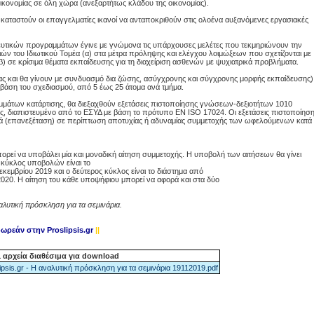
οικονομίας σε όλη χώρα (ανεξαρτήτως κλάδου της οικονομίας).
 καταστούν οι επαγγελματίες ικανοί να ανταποκριθούν στις ολοένα αυξανόμενες εργασιακές
ευτικών προγραμμάτων έγινε με γνώμονα τις υπάρχουσες μελέτες που τεκμηριώνουν την
ών του Ιδιωτικού Τομέα (α) στα μέτρα πρόληψης και ελέγχου λοιμώξεων που σχετίζονται με
β) σε κρίσιμα θέματα εκπαίδευσης για τη διαχείριση ασθενών με ψυχιατρικά προβλήματα.
ιας και θα γίνουν με συνδυασμό δια ζώσης, ασύγχρονης και σύγχρονης μορφής εκπαίδευσης)
 βάση του σχεδιασμού, από 5 έως 25 άτομα ανά τμήμα.
μμάτων κατάρτισης, θα διεξαχθούν εξετάσεις πιστοποίησης γνώσεων-δεξιοτήτων 1010
 διαπιστευμένο από το ΕΣΥΔ με βάση το πρότυπο EN ISO 17024. Οι εξετάσεις πιστοποίησ
ά (επανεξέταση) σε περίπτωση αποτυχίας ή αδυναμίας συμμετοχής των ωφελούμενων κατά
πορεί να υποβάλει μία και μοναδική αίτηση συμμετοχής. Η υποβολή των αιτήσεων θα γίνει
 κύκλος υποβολών είναι το
κεμβρίου 2019 και ο δεύτερος κύκλος είναι το διάστημα από
2020. Η αίτηση του κάθε υποψήφιου μπορεί να αφορά και στα δύο
αλυτική πρόσκληση για τα σεμινάρια.
 δωρεάν
στην Proslipsis.gr
||
 αρχεία διαθέσιμα για download
ipsis.gr - Η αναλυτική πρόσκληση για τα σεμινάρια 19112019.pdf