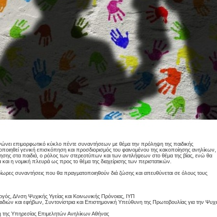
νώνει επιμορφωτικό κύκλο πέντε συναντήσεων με θέμα την πρόληψη της παιδικής
οποιηθεί γενική επισκόπηση και προσδιορισμός του φαινομένου της κακοποίησης ανηλίκων,
ίησης στα παιδιά, ο ρόλος των στερεοτύπων και των αντιλήψεων στο θέμα της βίας, ενώ θα
 και η νομική πλευρά ως προς το θέμα της διαχείρισης των περιστατικών.
δίωρες συναντήσεις που θα πραγματοποιηθούν διά ζώσης και απευθύνεται σε όλους τους
υργός, Δ/νση Ψυχικής Υγείας και Κοινωνικής Πρόνοιας, ΙΥΠ
αιδιών και εφήβων, Συντονίστρια και Επιστημονική Υπεύθυνη της Πρωτοβουλίας για την Ψυχ
νη της Υπηρεσίας Επιμελητών Ανηλίκων Αθήνας