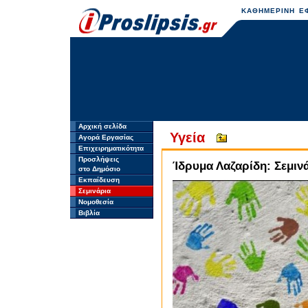
ΚΑΘΗΜΕΡΙΝΗ ΕΦ
Αρχική σελίδα
Υγεία
Αγορά Εργασίας
Επιχειρηματικότητα
Προσλήψεις
Ίδρυμα Λαζαρίδη: Σεμιν
στο Δημόσιο
Εκπαίδευση
Σεμινάρια
Νομοθεσία
Βιβλία