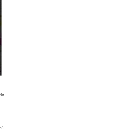
 θα
ική