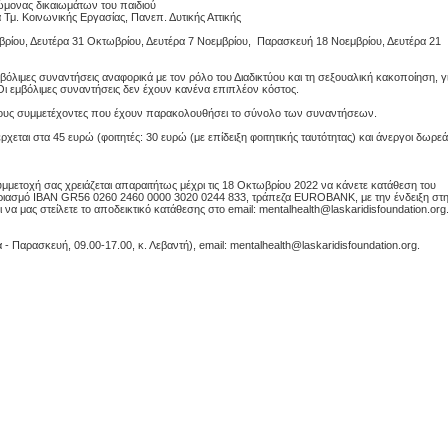
ώμονας δικαιωμάτων του παιδιού
Τμ. Κοινωνικής Εργασίας, Πανεπ. Δυτικής Αττικής
ρίου, Δευτέρα 31 Οκτωβρίου, Δευτέρα 7 Νοεμβρίου, Παρασκευή 18 Νοεμβρίου, Δευτέρα 21
λιμες συναντήσεις αναφορικά με τον ρόλο του Διαδικτύου και τη σεξουαλική κακοποίηση, γ
 Οι εμβόλιμες συναντήσεις δεν έχουν κανένα επιπλέον κόστος.
ους συμμετέχοντες που έχουν παρακολουθήσει το σύνολο των συναντήσεων.
χεται στα 45 ευρώ (φοιτητές: 30 ευρώ (με επίδειξη φοιτητικής ταυτότητας) και άνεργοι δωρε
υμμετοχή σας χρειάζεται απαραιτήτως μέχρι τις 18 Οκτωβρίου 2022 να κάνετε κατάθεση του
ριασμό IBAN GR56 0260 2460 0000 3020 0244 833, τράπεζα EUROBANK, με την ένδειξη στ
ι να μας στείλετε το αποδεικτικό κατάθεσης στο email: mentalhealth@laskaridisfoundation.org
- Παρασκευή, 09.00-17.00, κ. Λεβαντή), email: mentalhealth@laskaridisfoundation.org.