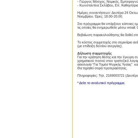
- Γιώργος Μόσχος, Νομικός, Εμπειρογν
- Κωνσταντίνα Σκλάβου, Επ. Καθηγήτρια 
Ημέρες συναντήσεων: Δευτέρα 24 Οκτωβ
Νοεμβρίου. Ώρες: 18.00-20.00.
Στο πρόγραμμα θα υπάρξουν κάποιες εμβό
τις οποίες θα ενημερωθείτε μέσω email.
Βεβαίωση παρακολούθησης θα δοθεί στ
Το κόστος συμμετοχής στο σεμινάριο ανέρ
(με επίδειξη δελτίου ανεργίας).
Δήλωση συμμετοχής
Για την κράτηση θέσης και την έγκυρη σ
χρηματικού ποσού στον τραπεζικό λογα
αιτιολογία “Για Τομέα Ψυχικής Υγείας” κα
Θα τηρηθεί σειρά προτεραιότητας.
Πληροφορίες: Τηλ. 2169003721 (Δευτέρα 
* Δείτε το αναλυτικό πρόγραμμα.