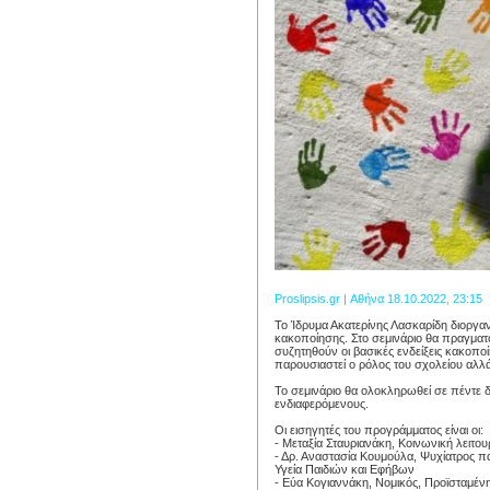
Proslipsis.gr | Αθήνα 18.10.2022, 23:15
Το Ίδρυμα Ακατερίνης Λασκαρίδη διοργα
κακοποίησης. Στο σεμινάριο θα πραγματ
συζητηθούν οι βασικές ενδείξεις κακοπο
παρουσιαστεί ο ρόλος του σχολείου αλλά
Το σεμινάριο θα ολοκληρωθεί σε πέντε 
ενδιαφερόμενους.
Οι εισηγητές του προγράμματος είναι οι:
- Μεταξία Σταυριανάκη, Κοινωνική λειτο
- Δρ. Αναστασία Κουμούλα, Ψυχίατρος π
Υγεία Παιδιών και Εφήβων
- Εύα Κογιαννάκη, Νομικός, Προϊσταμέ