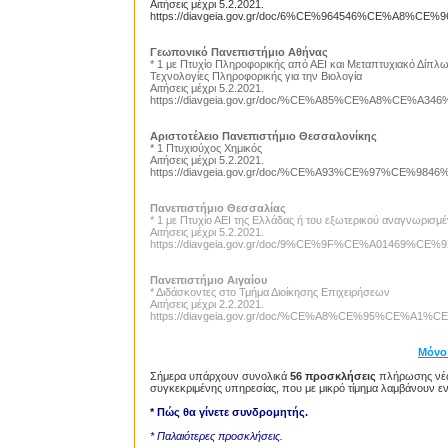
Αιτήσεις μέχρι 5.2.2021.
https://diavgeia.gov.gr/doc/6%CE%964546%CE%A8%C
Γεωπονικό Πανεπιστήμιο Αθήνας
* 1 με Πτυχίο Πληροφορικής από ΑΕΙ και Μεταπτυχιακό Δίπλω
Τεχνολογίες Πληροφορικής για την Βιολογία
Αιτήσεις μέχρι 5.2.2021.
https://diavgeia.gov.gr/doc/%CE%A85%CE%A8%CE%A346
Αριστοτέλειο Πανεπιστήμιο Θεσσαλονίκης
* 1 Πτυχιούχος Χημικός
Αιτήσεις μέχρι 5.2.2021.
https://diavgeia.gov.gr/doc/%CE%A93%CE%97%CE%9
Πανεπιστήμιο Θεσσαλίας
* 1 με Πτυχίο ΑΕΙ της Ελλάδας ή του εξωτερικού αναγνωρι
Αιτήσεις μέχρι 5.2.2021.
https://diavgeia.gov.gr/doc/9%CE%9F%CE%A01469%CE%
Πανεπιστήμιο Αιγαίου
* Διδάσκοντες στο Τμήμα Διοίκησης Επιχειρήσεων
Αιτήσεις μέχρι 2.2.2021.
https://diavgeia.gov.gr/doc/%CE%A8%CE%95%CE%A
Μόνο
Σήμερα υπάρχουν συνολικά
56 προσκλήσεις
πλήρωσης νέων
συγκεκριμένης υπηρεσίας, που με μικρό τίμημα λαμβάνουν ε
* Πώς θα γίνετε συνδρομητής.
* Παλαιότερες προσκλήσεις.