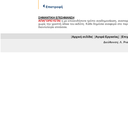
Επιστροφή
ΣΗΜΑΝΤΙΚΗ ΕΠΙΣΗΜΑΝΣΗ
ΑΠΑΓΟΡΕΥΕΤΑΙ
η με οποιονδήποτε τρόπο αναδημοσίευση, αναπαρ
χωρίς την γραπτή άδεια του εκδότη. Κάθε δημόσια αναφορά στο περ
δεοντολογία επιτάσσει.
[
Αρχική σελίδα
] [
Αγορά Εργασίας
] [
Επιχ
Διεύθυνση: Λ. Ρι