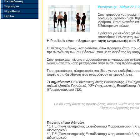
Εκπαίδευση
Σεμινάρια
Proslipsis.gr | Αθήνα 22.1.
Νομοθεσία
Στην παρούσα κατηγορία η P
Βιβλία
ορισμένου χρόνου ή επί θητ
ιδρύματα. Θα συναντάτε και
διδακτορικών τίτλων.
Πρόκειται για δεκάδες χιλι
αποφοίτους Πανεπιστημίων κ
Η Proslipsis είναι η
πληρέστερη πηγή ενημέρωσης
στην Ελ
Οι θέσεις συνήθως υλοποιούνται μέσω προγραμμάτων που σ
την ανανέωση των συμβάσεων, που με τη σειρά της δημιουργε
Στον παρακάτω πίνακα παρουσιάζονται επιγραμματικά οι θέσεις
διευθύνσεις που σας μεταφέρουν στην αναλυτική πρόσκληση
Για περισσότερες πληροφορίες και ιδίως για να επιβεβαιώσε
φορέα στην διεύθυνση που αναγράφουν οι προσκλήσεις.
Τι σημαίνουν:
ΠΕ=Πανεπιστημιακής Εκπαίδευσης, ΤΕ=Τεχνολ
παλαιό εξατάξιο Γυμνάσιο), ΥΕ=Υποχρεωτικής Εκπαίδευσης (τρ
(Πανεπιστήμια και ΤΕΙ).
Για να κατεβάσετε τις προσκλήσεις, απευθυνθείτε στις η
Γίνετε συνδρομητές για να 
Πανεπιστήμιο Αθηνών
* 1 ΠΕ (Πανεπιστημιακής Εκπαίδευσης) Φαρμακοποιού ή Χημ
Διδακτορικού
* 1 ΠΕ (Πανεπιστημιακής Εκπαίδευσης) Φαρμακοποιού ή Χημ
Διδακτορικού