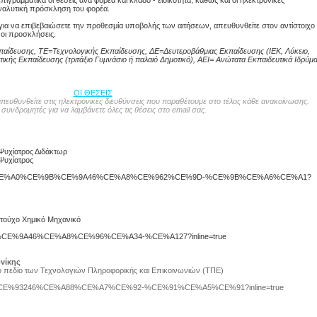
γραμματικά οι θέσεις ανά φορέα και κλάδο - ειδικότητα, καθώς και οι ηλεκτρονικές
ναλυτική πρόσκληση του φορέα.
 για να επιβεβαιώσετε την προθεσμία υποβολής των αιτήσεων, απευθυνθείτε στον αντίστοιχο
οι προσκλήσεις.
αίδευσης, ΤΕ=Τεχνολογικής Εκπαίδευσης, ΔΕ=Δευτεροβάθμιας Εκπαίδευσης (ΙΕΚ, Λύκειο,
ικής Εκπαίδευσης (τριτάξιο Γυμνάσιο ή παλαιό Δημοτικό), ΑΕΙ= Aνώτατα Εκπαιδευτικά Ιδρύμ
ΟΙ ΘΕΣΕΙΣ
 απευθυνθείτε στις ηλεκτρονικές διευθύνσεις που παραθέτουμε στο τέλος κάθε ανακοίνωσης.
 συνδρομητές για να λαμβάνετε όλες τις θέσεις στο email σας.
Ψυχίατρος Διδάκτωρ
Ψυχίατρος
%CE%A8%CE%A0%CE%9B%CE%9A46%CE%A8%CE%962%CE%9D-%CE%9B%CE%A6%CE%A1?
ατούχο Χημικό Μηχανικό
E%9E%CE%9A46%CE%A8%CE%96%CE%A34-%CE%A127?inline=true
νίκης
το πεδίο των Τεχνολογιών Πληροφορικής και Επικοινωνιών (ΤΠΕ)
E%A5%CE%93246%CE%A88%CE%A7%CE%92-%CE%91%CE%A5%CE%91?inline=true