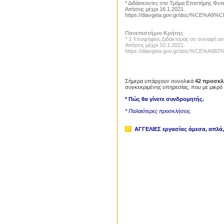
* Διδάσκοντες στο Τμήμα Επιστήμης Φυ
Αιτήσεις μέχρι 16.1.2021.
https://diavgeia.gov.gr/doc/%CE
Πανεπιστήμιο Κρήτης
* 1 Υποψήφιος Διδάκτορας σε συναφή αντ
Αιτήσεις μέχρι 10.1.2021.
https://diavgeia.gov.gr/doc/%CE%
Σήμερα υπάρχουν συνολικά
42 προσκλ
συγκεκριμένης υπηρεσίας, που με μικρό
* Πώς θα γίνετε συνδρομητής.
* Παλαιότερες προσκλήσεις.
P
ΑΓΓΕΛΙΕΣ εργασίας άμεσα, απλά