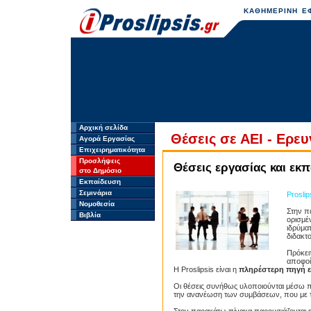
ΚΑΘΗΜΕΡΙΝΗ ΕΦ
Αρχική σελίδα
Θέσεις σε ΑΕΙ - Ερευ
Αγορά Εργασίας
Επιχειρηματικότητα
Προσλήψεις
Θέσεις εργασίας και εκπ
στο Δημόσιο
Εκπαίδευση
Σεμινάρια
Proslip
Νομοθεσία
Στην π
Βιβλία
ορισμέ
ιδρύμα
διδακτ
Πρόκει
αποφοί
Η Proslipsis είναι η
πληρέστερη πηγή 
Οι θέσεις συνήθως υλοποιούνται μέσω
την ανανέωση των συμβάσεων, που με τη 