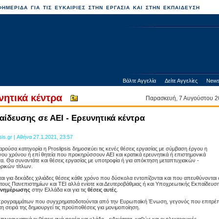
ΗΜΕΡΙΔΑ ΓΙΑ ΤΙΣ ΕΥΚΑΙΡΙΕΣ ΣΤΗΝ ΕΡΓΑΣΙΑ ΚΑΙ ΣΤΗΝ ΕΚΠΑΙΔΕΥΣΗ
Βάλτε Αγγελία
Δείτε Αγγελίες
News
νητικά κέντρα
Παρασκευή, 7 Αυγούστου
αίδευσης σε ΑΕΙ - Ερευνητικά κέντρα
sis.gr | Αθήνα 27.1.2021, 23:57
αρούσα κατηγορία η Proslipsis δημοσιεύει τις κενές θέσεις εργασίας με σύμβαση έργου η
νου χρόνου ή επί θητεία που προκηρύσσουν ΑΕΙ και κρατικά ερευνητικά ή επιστημονικά
τα. Θα συναντάτε και θέσεις εργασίας με υποτροφία ή για απόκτηση μεταπτυχιακών -
ορικών τίτλων.
ται για δεκάδες χιλιάδες θέσεις κάθε χρόνο που δύσκολα εντοπίζονται και που απευθύνονται 
τους Πανεπιστημίων και ΤΕΙ αλλά ενίοτε και Δευτεροβάθμιας ή και Υποχρεωτικής Εκπαίδευση
ενημέρωσης
στην Ελλάδα και για τις
θέσεις αυτές.
 προγραμμάτων που συγχρηματοδοτούνται από την Ευρωπαϊκή Ένωση, γεγονός που επιτρέπ
σειρά της δημιουργεί τις προϋποθέσεις για μονιμοποίηση.