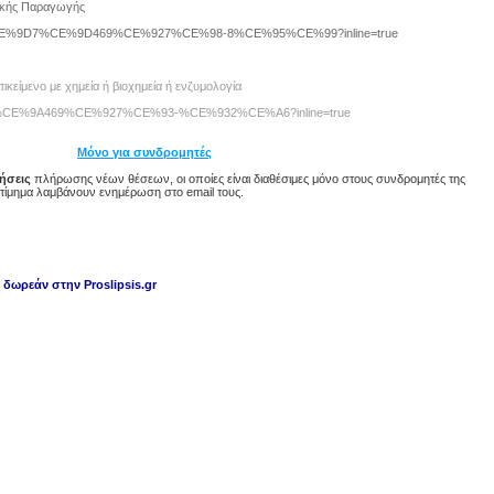
τικής Παραγωγής
%A9%CE%9D7%CE%9D469%CE%927%CE%98-8%CE%95%CE%99?inline=true
ικείμενο με χημεία ή βιοχημεία ή ενζυμολογία
A982%CE%9A469%CE%927%CE%93-%CE%932%CE%A6?inline=true
Μόνο για συνδρομητές
ήσεις
πλήρωσης νέων θέσεων, οι οποίες είναι διαθέσιμες μόνο στους συνδρομητές της
 τίμημα λαμβάνουν ενημέρωση στο email τους.
, δωρεάν
στην Proslipsis.gr