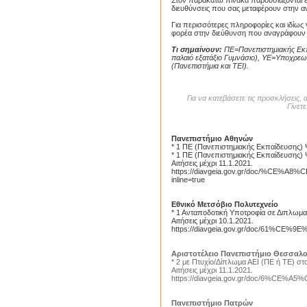
Στον παρακάτω πίνακα παρουσιάζονται επι
διευθύνσεις που σας μεταφέρουν στην α
Για περισσότερες πληροφορίες και ιδίως
φορέα στην διεύθυνση που αναγράφουν 
Τι σημαίνουν:
ΠΕ=Πανεπιστημιακής Εκπ
παλαιό εξατάξιο Γυμνάσιο), ΥΕ=Υποχρεωτ
(Πανεπιστήμια και ΤΕΙ).
Για να κατεβάσετε τις προσκλήσεις,
Γίνετε
Πανεπιστήμιο Αθηνών
* 1 ΠΕ (Πανεπιστημιακής Εκπαίδευσης) 
* 1 ΠΕ (Πανεπιστημιακής Εκπαίδευσης) 
Αιτήσεις μέχρι 11.1.2021.
https://diavgeia.gov.gr/doc/
inline=true
Εθνικό Μετσόβιο Πολυτεχνείο
* 1 Ανταποδοτική Υποτροφία σε Διπλωμ
Αιτήσεις μέχρι 10.1.2021.
https://diavgeia.gov.gr/doc/61%C
Αριστοτέλειο Πανεπιστήμιο Θεσσαλο
* 2 με Πτυχίο/Δίπλωμα ΑΕΙ (ΠΕ ή ΤΕ) σ
Αιτήσεις μέχρι 11.1.2021.
https://diavgeia.gov.gr/doc/6%C
Πανεπιστήμιο Πατρών