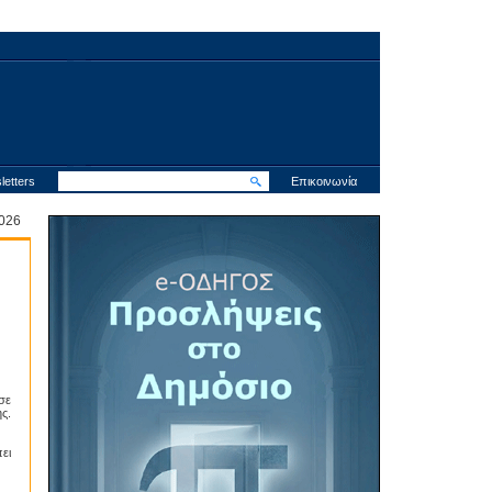
letters
Επικοινωνία
 2026
σε
ς.
ει