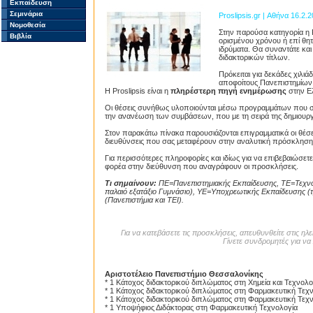
Εκπαίδευση
Σεμινάρια
Proslipsis.gr | Αθήνα 16.2.2
Νομοθεσία
Στην παρούσα κατηγορία η P
Βιβλία
ορισμένου χρόνου ή επί θητ
ιδρύματα. Θα συναντάτε και
διδακτορικών τίτλων.
Πρόκειται για δεκάδες χιλι
αποφοίτους Πανεπιστημίων κ
Η Proslipsis είναι η
πληρέστερη πηγή ενημέρωσης
στην Ελ
Οι θέσεις συνήθως υλοποιούνται μέσω προγραμμάτων που σ
την ανανέωση των συμβάσεων, που με τη σειρά της δημιουργε
Στον παρακάτω πίνακα παρουσιάζονται επιγραμματικά οι θέσεις
διευθύνσεις που σας μεταφέρουν στην αναλυτική πρόσκληση
Για περισσότερες πληροφορίες και ιδίως για να επιβεβαιώσε
φορέα στην διεύθυνση που αναγράφουν οι προσκλήσεις.
Τι σημαίνουν:
ΠΕ=Πανεπιστημιακής Εκπαίδευσης, ΤΕ=Τεχνολ
παλαιό εξατάξιο Γυμνάσιο), ΥΕ=Υποχρεωτικής Εκπαίδευσης (τρ
(Πανεπιστήμια και ΤΕΙ).
Για να κατεβάσετε τις προσκλήσεις, απευθυνθείτε στις η
Γίνετε συνδρομητές για να 
Αριστοτέλειο Πανεπιστήμιο Θεσσαλονίκης
* 1 Κάτοχος διδακτορικού διπλώματος στη Χημεία και Τεχνο
* 1 Κάτοχος διδακτορικού διπλώματος στη Φαρμακευτική Τεχ
* 1 Κάτοχος διδακτορικού διπλώματος στη Φαρμακευτική Τεχ
* 1 Υποψήφιος Διδάκτορας στη Φαρμακευτική Τεχνολογία