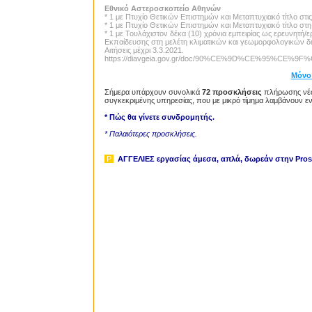
Εθνικό Αστεροσκοπείο Αθηνών
* 1 με Πτυχίο Θετικών Επιστημών και Μεταπτυχιακό τίτλο στι
* 1 με Πτυχίο Θετικών Επιστημών και Μεταπτυχιακό τίτλο στ
* 1 με Τουλάχιστον δέκα (10) χρόνια εμπειρίας ως ερευνητή/
Εκπαίδευσης στη μελέτη κλιματικών και γεωμορφολογικών δεδ
Αιτήσεις μέχρι 3.3.2021.
https://diavgeia.gov.gr/doc/90%CE%9D%CE%95%CE
Μόνο
Σήμερα υπάρχουν συνολικά
72 προσκλήσεις
πλήρωσης νέων
συγκεκριμένης υπηρεσίας, που με μικρό τίμημα λαμβάνουν ε
* Πώς θα γίνετε συνδρομητής.
* Παλαιότερες προσκλήσεις.
P
ΑΓΓΕΛΙΕΣ εργασίας άμεσα, απλά, δωρεάν
στην Prosl