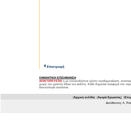
Επιστροφή
ΣΗΜΑΝΤΙΚΗ ΕΠΙΣΗΜΑΝΣΗ
ΑΠΑΓΟΡΕΥΕΤΑΙ
η με οποιονδήποτε τρόπο αναδημοσίευση, αναπαρ
χωρίς την γραπτή άδεια του εκδότη. Κάθε δημόσια αναφορά στο περ
δεοντολογία επιτάσσει.
[
Αρχική σελίδα
] [
Αγορά Εργασίας
] [
Επιχ
Διεύθυνση: Λ. Ρι