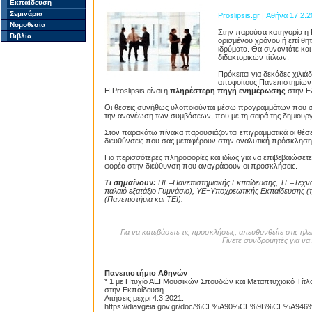
Εκπαίδευση
Σεμινάρια
Proslipsis.gr | Αθήνα 17.2.
Νομοθεσία
Στην παρούσα κατηγορία η P
Βιβλία
ορισμένου χρόνου ή επί θητ
ιδρύματα. Θα συναντάτε και
διδακτορικών τίτλων.
Πρόκειται για δεκάδες χιλι
αποφοίτους Πανεπιστημίων κ
Η Proslipsis είναι η
πληρέστερη πηγή ενημέρωσης
στην Ελ
Οι θέσεις συνήθως υλοποιούνται μέσω προγραμμάτων που σ
την ανανέωση των συμβάσεων, που με τη σειρά της δημιουργε
Στον παρακάτω πίνακα παρουσιάζονται επιγραμματικά οι θέσεις
διευθύνσεις που σας μεταφέρουν στην αναλυτική πρόσκληση
Για περισσότερες πληροφορίες και ιδίως για να επιβεβαιώσε
φορέα στην διεύθυνση που αναγράφουν οι προσκλήσεις.
Τι σημαίνουν:
ΠΕ=Πανεπιστημιακής Εκπαίδευσης, ΤΕ=Τεχνολ
παλαιό εξατάξιο Γυμνάσιο), ΥΕ=Υποχρεωτικής Εκπαίδευσης (τρ
(Πανεπιστήμια και ΤΕΙ).
Για να κατεβάσετε τις προσκλήσεις, απευθυνθείτε στις η
Γίνετε συνδρομητές για να 
Πανεπιστήμιο Αθηνών
* 1 με Πτυχίο ΑΕΙ Μουσικών Σπουδών και Μεταπτυχιακό Τίτλο
στην Εκπαίδευση
Αιτήσεις μέχρι 4.3.2021.
https://diavgeia.gov.gr/doc/%CE%A90%CE%9B%CE%A