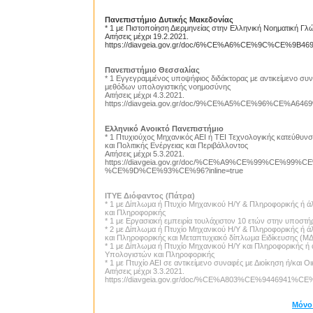
Πανεπιστήμιο Δυτικής Μακεδονίας
* 1 με Πιστοποίηση Διερμηνείας στην Ελληνική Νοηματική Γ
Αιτήσεις μέχρι 19.2.2021.
https://diavgeia.gov.gr/doc/6%CE%A6%CE%9C%CE%9
Πανεπιστήμιο Θεσσαλίας
* 1 Εγγεγραμμένος υποψήφιος διδάκτορας με αντικείμενο συ
μεθόδων υπολογιστικής νοημοσύνης
Αιτήσεις μέχρι 4.3.2021.
https://diavgeia.gov.gr/doc/9%CE%A5%CE%96%CE%A
Ελληνικό Ανοικτό Πανεπιστήμιο
* 1 Πτυχιούχος Μηχανικός ΑΕΙ ή ΤΕΙ Τεχνολογικής κατεύθυνσ
και Πολιτικής Ενέργειας και Περιβάλλοντος
Αιτήσεις μέχρι 5.3.2021.
https://diavgeia.gov.gr/doc/%CE%A9%CE%99%CE%
%CE%9D%CE%93%CE%96?inline=true
ΙΤΥΕ Διόφαντος (Πάτρα)
* 1 με Δίπλωμα ή Πτυχίο Μηχανικού Η/Υ & Πληροφορικής ή ά
και Πληροφορικής
* 1 με Εργασιακή εμπειρία τουλάχιστον 10 ετών στην υποστή
* 2 με Δίπλωμα ή Πτυχίο Μηχανικού Η/Υ & Πληροφορικής ή ά
και Πληροφορικής και Μεταπτυχιακό δίπλωμα Ειδίκευσης (Μ
* 1 με Δίπλωμα ή Πτυχίο Μηχανικού Η/Υ και Πληροφορικής ή 
Υπολογιστών και Πληροφορικής
* 1 με Πτυχίο ΑΕΙ σε αντικείμενο συναφές με Διοίκηση ή/και Ο
Αιτήσεις μέχρι 3.3.2021.
https://diavgeia.gov.gr/doc/%CE%A803%CE%9446941%C
Μόνο