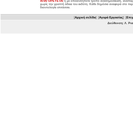
ΑΠΑΓΟΡΕΥΕΤΑΙ
η με οποιονδήποτε τρόπο αναδημοσίευση, αναπαρ
χωρίς την γραπτή άδεια του εκδότη. Κάθε δημόσια αναφορά στο περ
δεοντολογία επιτάσσει.
[
Αρχική σελίδα
] [
Αγορά Εργασίας
] [
Επιχ
Διεύθυνση: Λ. Ρι