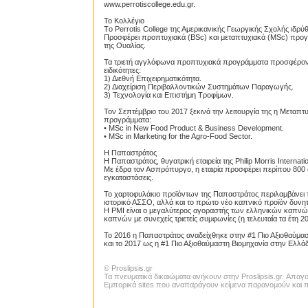
www.perrotiscollege.edu.gr.
Το Κολλέγιο
Τo Perrotis College της Αμερικανικής Γεωργικής Σχολής ιδρύ
Προσφέρει προπτυχιακά (BSc) και μεταπτυχιακά (MSc) προγρ
της Ουαλίας.
Τα τριετή αγγλόφωνα προπτυχιακά προγράμματα προσφέροντα
ειδικότητες:
1) Διεθνή Επιχειρηματικότητα.
2) Διαχείριση Περιβαλλοντικών Συστημάτων Παραγωγής.
3) Τεχνολογία και Επιστήμη Τροφίμων.
Τον Σεπτέμβριο του 2017 ξεκινά την λειτουργία της η Μεταπτ
προγράμματα:
• MSc in New Food Product & Business Development.
• MSc in Marketing for the Agro‐Food Sector.
Η Παπαστράτος
Η Παπαστράτος, θυγατρική εταιρεία της Philip Morris Internat
Με έδρα τον Ασπρόπυργο, η εταιρία προσφέρει περίπου 800 άμ
εγκαταστάσεις.
Το χαρτοφυλάκιο προϊόντων της Παπαστράτος περιλαμβάνει το
ιστορικό ΑΣΣΟ, αλλά και το πρώτο νέο καπνικό προϊόν δυνητ
Η PMI είναι ο μεγαλύτερος αγοραστής των ελληνικών καπν
καπνών με συνεχείς τριετείς συμφωνίες (η τελευταία τα έτη 2
Το 2016 η Παπαστράτος αναδείχθηκε στην #1 Πιο Αξιοθαύμασ
και το 2017 ως η #1 Πιο Αξιοθαύμαστη Βιομηχανία στην Ελλά
© Proslipsis.gr
Τα πνευματικά δικαιώματα ανήκουν στην Proslipsis.gr. Απα
Εμπορικά sites που αναπαράγουν κείμενα παρανομούν και πα