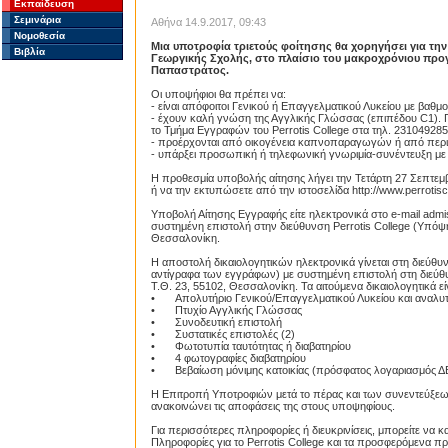
Εκπαίδευση
Σεμινάρια
Αθήνα 14.9.2017, 09:43
Νομοθεσία
Mια υποτροφία τριετούς φοίτησης θα χορηγήσει για την 
Βιβλία
Γεωργικής Σχολής, στο πλαίσιο του μακροχρόνιου προ
Παπαστράτος.
Οι υποψήφιοι θα πρέπει να:
- είναι απόφοιτοι Γενικού ή Επαγγελματικού Λυκείου με βαθ
- έχουν καλή γνώση της Αγγλικής Γλώσσας (επιπέδου C1). Γι
το Τμήμα Εγγραφών του Perrotis College στα τηλ. 23104928
- προέρχονται από οικογένεια καπνοπαραγωγών ή από περιο
- υπάρξει προσωπική ή τηλεφωνική γνωριμία-συνέντευξη με τ
Η προθεσμία υποβολής αίτησης λήγει την Τετάρτη 27 Σεπτεμ
ή να την εκτυπώσετε από την ιστοσελίδα http://www.perrotisc
Υποβολή Αίτησης Εγγραφής είτε ηλεκτρονικά στο e-mail admi
συστημένη επιστολή στην διεύθυνση Perrotis College (Υπόψ
Θεσσαλονίκη.
Η αποστολή δικαιολογητικών ηλεκτρονικά γίνεται στη διεύθ
αντίγραφα των εγγράφων) με συστημένη επιστολή στη διεύθ
T.Θ. 23, 55102, Θεσσαλονίκη. Τα αιτούμενα δικαιολογητικά εί
•
Απολυτήριο Γενικού/Επαγγελματικού Λυκείου και αναλυ
•
Πτυχίο Αγγλικής Γλώσσας
•
Συνοδευτική επιστολή
•
Συστατικές επιστολές (2)
•
Φωτοτυπία ταυτότητας ή διαβατηρίου
•
4 φωτογραφίες διαβατηρίου
•
Βεβαίωση μόνιμης κατοικίας (πρόσφατος λογαριασμός 
Η Επιτροπή Υποτροφιών μετά το πέρας και των συνεντεύξεων 
ανακοινώνει τις αποφάσεις της στους υποψηφίους.
Για περισσότερες πληροφορίες ή διευκρινίσεις, μπορείτε να 
Πληροφορίες για το Perrotis College και τα προσφερόμενα π