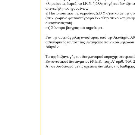
κληροδοσία, δωρεά, το Ι.Κ.Υ. ή άλλη πηγή και δεν εξέπ
απενεμήθη προηγουμένως.
ε) Πιστοποιητικό της αρμόδιας Δ.Ο.Υ. σχετικό με την 
(επικυρωμένο φωτοαντίγραφο εκκαθαριστικού σημειώμα
οικογένειάς του).
στ) Σύντομο βιογραφικό σημείωμα.
Για την αυτεπάγγελτη αναζήτηση, από την Ακαδημία Αθ
αστυνομικής ταυτότητας.
Αντίγραφο ποινικού μητρώου 
Αθηνών.
Τα της διεξαγωγής του διαγωνισμού παροχής υποτροφιώ
Κανονιστικού Διατάγματος (Φ.Ε.Κ. τεύχ. Α΄ αριθ. Φύλ. 
Α΄, σε συνδυασμό με τις σχετικές διατάξεις της διαθήκη