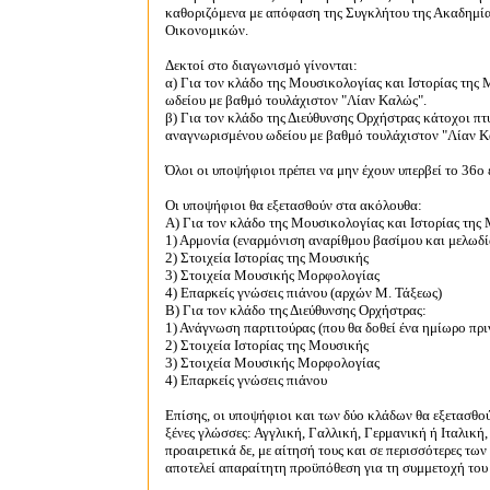
καθοριζόμενα με απόφαση της Συγκλήτου της Ακαδημία
Οικονομικών.
Δεκτοί στο διαγωνισμό γίνονται:
α) Για τον κλάδο της Μουσικολογίας και Ιστορίας της
ωδείου με βαθμό τουλάχιστον "Λίαν Καλώς".
β) Για τον κλάδο της Διεύθυνσης Ορχήστρας κάτοχοι 
αναγνωρισμένου ωδείου με βαθμό τουλάχιστον "Λίαν Κ
Όλοι οι υποψήφιοι πρέπει να μην έχουν υπερβεί το 36ο έ
Oι υποψήφιοι θα εξετασθούν στα ακόλουθα:
Α) Για τον κλάδο της Μουσικολογίας και Ιστορίας της
1) Αρμονία (εναρμόνιση αναρίθμου βασίμου και μελωδί
2) Στοιχεία Ιστορίας της Μουσικής
3) Στοιχεία Μουσικής Μορφολογίας
4) Επαρκείς γνώσεις πιάνου (αρχών Μ. Τάξεως)
Β) Για τον κλάδο της Διεύθυνσης Ορχήστρας:
1) Ανάγνωση παρτιτούρας (που θα δοθεί ένα ημίωρο πρι
2) Στοιχεία Ιστορίας της Μουσικής
3) Στοιχεία Μουσικής Μορφολογίας
4) Επαρκείς γνώσεις πιάνου
Επίσης, οι υποψήφιοι και των δύο κλάδων θα εξετασθο
ξένες γλώσσες: Αγγλική, Γαλλική, Γερμανική ή Ιταλική
προαιρετικά δε, με αίτησή τους και σε περισσότερες τω
αποτελεί απαραίτητη προϋπόθεση για τη συμμετοχή του