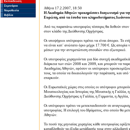
Εκπαίδευση
Σεμινάρια
Αθήνα 17.2.2007, 18:50
Νομοθεσία
Η Ακαδημία Αθηνών προκηρύσσει διαγωνισμό για τη
Βιβλία
Ευρώπη, από τα έσοδα του κληροδοτήματος Ιωάννου 
Από τις παραπάνω υποτροφίες τέσσερις θα δοθούν στον
στον κλάδο της Διεύθυνσης Ορχήστρας.
Οι υποψήφιοι υπότροφοι πρέπει να είναι άποροι. Το ετ
να είναι κατ΄ ανώτατο όριο μέχρι 17.700 €. Ως απορία
μέσων για την αντιμετώπιση σπουδών στο εξωτερικό.
Οι υποτροφίες χορηγούνται για δύο συνεχή ακαδημαϊκά
διάρκεια των ετών 2008 και 2009, και μπορούν να παρατ
Ακαδημίας Αθηνών, εφόσον οι υπότροφοι προσκομίζουν 
τους, τα οποία να δικαιολογούν την παράταση, και υπ
επαρκούν.
Οι Ευρωπαϊκές χώρες στις οποίες οι υπότροφοι μπορούν 
Μουσικολογίας και Ιστορίας της Μουσικής η Γαλλία, η Γ
Διεύθυνσης Ορχήστρας η Γαλλία, η Γερμανία, η Αγγλία, 
Οι υπότροφοι πρέπει να μετεκπαιδευτούν σε αναγνωρισ
υποτροφίας. Η επιλογή του Ιδρύματος, στο οποίο θα με
Αθηνών.
Το ποσό της μηνιαίας χορηγίας κάθε υποτροφίας ορίζετα
καταβληθούν τα έξοδα μετάβασής τους στην αλλοδαπή κ