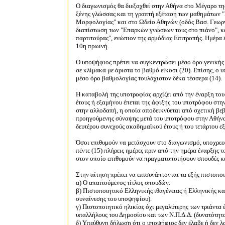
Ο διαγωνισμός θα διεξαχθεί στην Αθήνα στο Μέγαρο τη
ξένης γλώσσας και τη γραπτή εξέταση των μαθημάτων "
Μορφολογίας" και στο Ωδείο Αθηνών (οδός Βασ. Γεωργ
διαπίστωση των "Επαρκών γνώσεων τους στο πιάνο", κ
παρτιτούρας", ενώπιον της αρμόδιας Επιτροπής.
Ημέρα 
10η πρωινή.
Ο υποψήφιος πρέπει να συγκεντρώσει μέσο όρο γενικής
σε κλίμακα με άριστα το βαθμό είκοσι (20). Επίσης, ο
μέσο όρο βαθμολογίας τουλάχιστον δέκα τέσσερα (14).
Η καταβολή της υποτροφίας αρχίζει από την έναρξη το
έτους ή εξαμήνου έπεται της άφιξης του υποτρόφου στη
στην αλλοδαπή, η οποία αποδεικνύεται από σχετική βε
προηγούμενης σύναψης μετά του υποτρόφου στην Αθήνα 
δευτέρου συνεχούς ακαδημαϊκού έτους ή του τετάρτου εξ
Όσοι επιθυμούν να μετάσχουν στο διαγωνισμό, υποχρε
πέντε (15) πλήρεις ημέρες πριν από την ημέρα έναρξης 
στον οποίο επιθυμούν να πραγματοποιήσουν σπουδές κα
Στην αίτηση πρέπει να επισυνάπτονται τα εξής πιστοπο
α) Ο απαιτούμενος τίτλος σπουδών.
β) Πιστοποιητικό Ελληνικής ιθαγένειας ή Ελληνικής κ
συναίνεσης του υποψηφίου).
γ) Πιστοποιητικό ηλικίας όχι μεγαλύτερης των τριάντα έ
υπαλλήλους του Δημοσίου και των Ν.Π.Δ.Δ. (δυνατότητ
δ) Υπεύθυνη δήλωση ότι ο υποψήφιος δεν έλαβε ή δεν λ