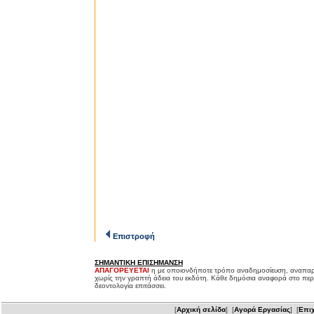
Επιστροφή
ΣΗΜΑΝΤΙΚΗ ΕΠΙΣΗΜΑΝΣΗ
ΑΠΑΓΟΡΕΥΕΤΑΙ
η με οποιονδήποτε τρόπο αναδημοσίευση, αναπαρ
χωρίς την γραπτή άδεια του εκδότη. Κάθε δημόσια αναφορά στο περ
δεοντολογία επιτάσσει.
[
Αρχική σελίδα
] [
Αγορά Εργασίας
] [
Επιχ