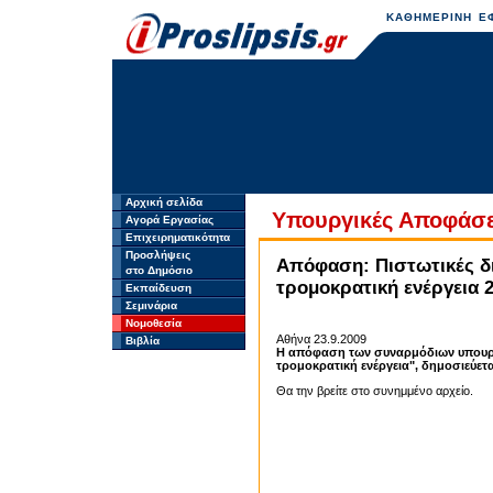
ΚΑΘΗΜΕΡΙΝΗ ΕΦ
Αρχική σελίδα
Υπουργικές Αποφάσ
Αγορά Εργασίας
Επιχειρηματικότητα
Προσλήψεις
Απόφαση: Πιστωτικές δ
στο Δημόσιο
τρομοκρατική ενέργεια 2
Εκπαίδευση
Σεμινάρια
Νομοθεσία
Αθήνα 23.9.2009
Βιβλία
Η απόφαση των συναρμόδιων υπουργε
τρομοκρατική ενέργεια", δημοσιεύετα
Θα την βρείτε στο συνημμένο αρχείο.