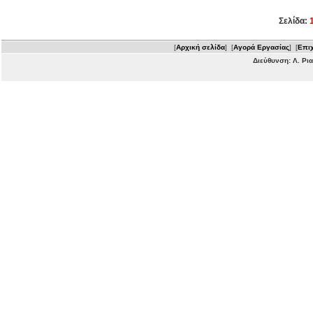
Σελίδα:
[
Αρχική σελίδα
] [
Αγορά Εργασίας
] [
Επιχ
Διεύθυνση: Λ. Ρι