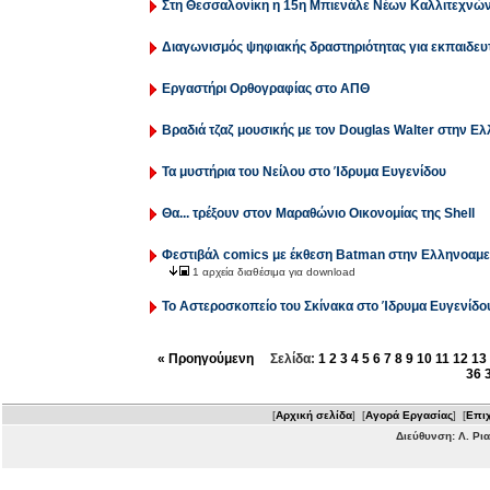
Στη Θεσσαλονίκη η 15η Μπιενάλε Νέων Καλλιτεχνώ
Διαγωνισμός ψηφιακής δραστηριότητας για εκπαιδευ
Εργαστήρι Ορθογραφίας στο ΑΠΘ
Βραδιά τζαζ μουσικής με τον Douglas Walter στην 
Τα μυστήρια του Νείλου στο Ίδρυμα Ευγενίδου
Θα... τρέξουν στον Μαραθώνιο Οικονομίας της Shell
Φεστιβάλ comics με έκθεση Batman στην Ελληνοαμ
1 αρχεία διαθέσιμα για download
Το Αστεροσκοπείο του Σκίνακα στο Ίδρυμα Ευγενίδο
« Προηγούμενη
Σελίδα:
1
2
3
4
5
6
7
8
9
10
11
12
13
36
[
Αρχική σελίδα
] [
Αγορά Εργασίας
] [
Επιχ
Διεύθυνση: Λ. Ρι