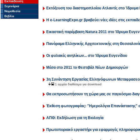
Εκπαίδευση
Σεμινάρια
Εκτόξευση του διαστημοπλοίου Ατλαντίς στο Ίδρυμα 
Νομοθεσία
Βιβλία
Η e-LearningExpo.gr βραβεύει νέες ιδέες στις εκπαιδ
Εικαστική παρέμβαση Natura 2011 στο Ίδρυμα Ευγεν
Πανόραμα Ελληνικής Αρχιτεκτονικής στη Θεσσαλονί
Οι φυλακές ανηλίκων... στο Ίδρυμα Ευγενίδου
Μέσα στο 2011 το Φεστιβάλ Νέων Δημιουργών
3η Συνάντηση Εργασίας Ελληνόφωνων Μεταφρασε
1 αρχεία διαθέσιμα για download
Θα εκπροσωπήσουν τη χώρα μας σε παγκόσμιο διαγω
Έκθεση φωτογραφίας: "Ημερολόγια Επανάστασης" α
ΑΠΘ: Εκδήλωση για τη Βιολογία
Πρωτοποριακό εργαστήρι για εφαρμογές πληροφορι