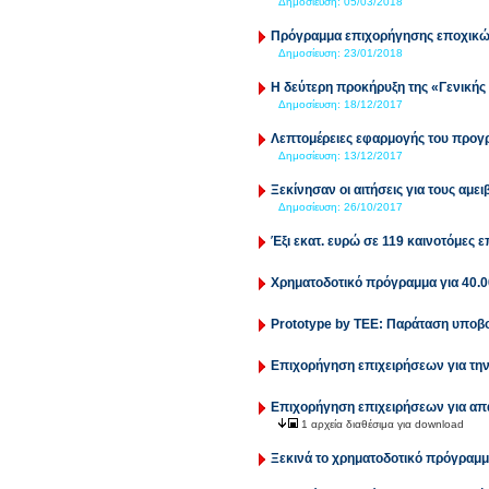
Δημοσίευση:
05/03/2018
Πρόγραμμα επιχορήγησης εποχικώ
Δημοσίευση:
23/01/2018
Η δεύτερη προκήρυξη της «Γενικής
Δημοσίευση:
18/12/2017
Λεπτομέρειες εφαρμογής του προ
Δημοσίευση:
13/12/2017
Ξεκίνησαν οι αιτήσεις για τους αμ
Δημοσίευση:
26/10/2017
Έξι εκατ. ευρώ σε 119 καινοτόμες ε
Χρηματοδοτικό πρόγραμμα για 40.
Prototype by ΤΕΕ: Παράταση υποβ
Επιχορήγηση επιχειρήσεων για την
Επιχορήγηση επιχειρήσεων για απ
1 αρχεία διαθέσιμα για download
Ξεκινά το χρηματοδοτικό πρόγραμ