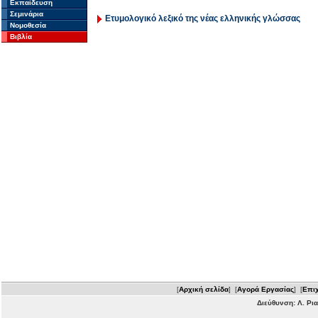
Εκπαίδευση
Σεμινάρια
Ετυμολογικό λεξικό της νέας ελληνικής γλώσσας
Νομοθεσία
Βιβλία
Σ
[
Αρχική σελίδα
] [
Αγορά Εργασίας
] [
Επιχ
Διεύθυνση: Λ. Ρι