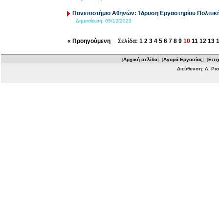
Πανεπιστήμιο Αθηνών: Ίδρυση Εργαστηρίου Πολιτικής
Δημοσίευση:
05/12/2023
« Προηγούμενη
Σελίδα:
1
2
3
4
5
6
7
8
9
10
11
12
13
[
Αρχική σελίδα
] [
Αγορά Εργασίας
] [
Επιχ
Διεύθυνση: Λ. Ρι