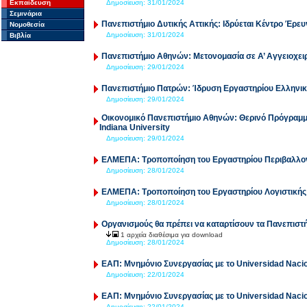
Εκπαίδευση
Δημοσίευση:
31/01/2024
Σεμινάρια
Πανεπιστήμιο Δυτικής Αττικής: Ιδρύεται Κέντρο Έρευ
Νομοθεσία
Δημοσίευση:
31/01/2024
Βιβλία
Πανεπιστήμιο Αθηνών: Μετονομασία σε Α’ Αγγειοχει
Δημοσίευση:
29/01/2024
Πανεπιστήμιο Πατρών: Ίδρυση Εργαστηρίου Ελληνική
Δημοσίευση:
29/01/2024
Οικονομικό Πανεπιστήμιο Αθηνών: Θερινό Πρόγραμμα
Indiana University
Δημοσίευση:
29/01/2024
ΕΛΜΕΠΑ: Τροποποίηση του Εργαστηρίου Περιβαλλο
Δημοσίευση:
28/01/2024
ΕΛΜΕΠΑ: Τροποποίηση του Εργαστηρίου Λογιστικής 
Δημοσίευση:
28/01/2024
Οργανισμούς θα πρέπει να καταρτίσουν τα Πανεπιστ
1 αρχεία διαθέσιμα για download
Δημοσίευση:
28/01/2024
ΕΑΠ: Μνημόνιο Συνεργασίας με το Universidad Nacio
Δημοσίευση:
22/01/2024
ΕΑΠ: Μνημόνιο Συνεργασίας με το Universidad Nacio
Δημοσίευση:
22/01/2024