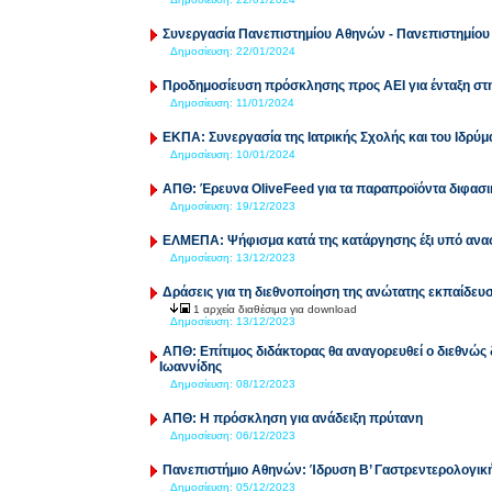
Συνεργασία Πανεπιστημίου Αθηνών - Πανεπιστημίου
Δημοσίευση:
22/01/2024
Προδημοσίευση πρόσκλησης προς ΑΕΙ για ένταξη στ
Δημοσίευση:
11/01/2024
ΕΚΠΑ: Συνεργασία της Ιατρικής Σχολής και του Ιδρύμ
Δημοσίευση:
10/01/2024
ΑΠΘ: Έρευνα OliveFeed για τα παραπροϊόντα διφασι
Δημοσίευση:
19/12/2023
ΕΛΜΕΠΑ: Ψήφισμα κατά της κατάργησης έξι υπό αν
Δημοσίευση:
13/12/2023
Δράσεις για τη διεθνοποίηση της ανώτατης εκπαίδευ
1 αρχεία διαθέσιμα για download
Δημοσίευση:
13/12/2023
ΑΠΘ: Επίτιμος διδάκτορας θα αναγορευθεί ο διεθνώς
Ιωαννίδης
Δημοσίευση:
08/12/2023
ΑΠΘ: Η πρόσκληση για ανάδειξη πρύτανη
Δημοσίευση:
06/12/2023
Πανεπιστήμιο Αθηνών: Ίδρυση Β’ Γαστρεντερολογική
Δημοσίευση:
05/12/2023