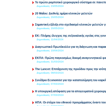
Το πρώτο ρομποτικό χειρουργικό σύστημα σε πανεπ
Δημοσίευση:
23/05/2024
20 Μαΐου: Διεθνής ημέρα κλινικών μελετών
Δημοσίευση:
20/05/2024
Σημαντική εξέλιξη στο σχεδιασμό κλινικών μελετών
Δημοσίευση:
20/05/2024
ΕΚ: Πλήρης έλεγχος της σεξουαλικής υγείας στις γυν
Δημοσίευση:
11/04/2024
Διαγνωστικό Πρωτόκολλο για τη διάγνωση και παρ
Δημοσίευση:
10/04/2024
ΕΚΠΑ: Πρώτη παγκοσμίως δοκιμή αναγεννητικού φα
Δημοσίευση:
31/03/2024
The Lancet: Επιτάχυνση της προόδου προς την ισότη
Δημοσίευση:
08/03/2024
Συνέδριο Economist για την καταπολέμηση του καρκ
Δημοσίευση:
07/03/2024
Η υπουργική απόφαση για τα απογευματινά χειρουργ
Δημοσίευση:
07/03/2024
ΗΠΑ: Οι στόχοι του εθνικού προγράμματος έναντι του