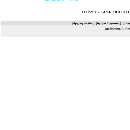
Δημοσίευση:
07/03/2024
Σελίδα:
1
2
3
4
5
6
7
8
9
10
11
[
Αρχική σελίδα
] [
Αγορά Εργασίας
] [
Επιχ
Διεύθυνση: Λ. Ρι