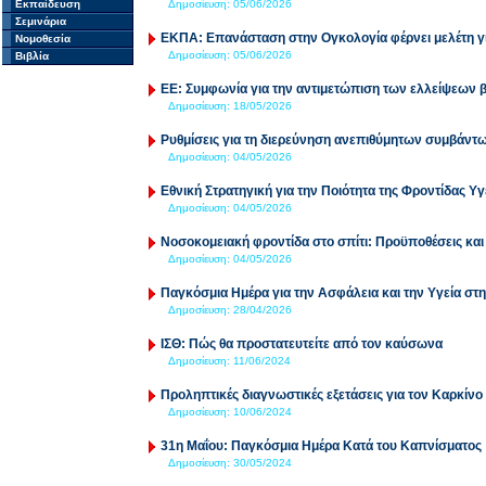
Εκπαίδευση
Δημοσίευση:
05/06/2026
Σεμινάρια
ΕΚΠΑ: Επανάσταση στην Ογκολογία φέρνει μελέτη γι
Νομοθεσία
Δημοσίευση:
05/06/2026
Βιβλία
EE: Συμφωνία για την αντιμετώπιση των ελλείψεων
Δημοσίευση:
18/05/2026
Ρυθμίσεις για τη διερεύνηση ανεπιθύμητων συμβάντ
Δημοσίευση:
04/05/2026
Εθνική Στρατηγική για την Ποιότητα της Φροντίδας Υ
Δημοσίευση:
04/05/2026
Νοσοκομειακή φροντίδα στο σπίτι: Προϋποθέσεις και 
Δημοσίευση:
04/05/2026
Παγκόσμια Ημέρα για την Ασφάλεια και την Υγεία στ
Δημοσίευση:
28/04/2026
ΙΣΘ: Πώς θα προστατευτείτε από τον καύσωνα
Δημοσίευση:
11/06/2024
Προληπτικές διαγνωστικές εξετάσεις για τον Καρκίν
Δημοσίευση:
10/06/2024
31η Μαΐου: Παγκόσμια Ημέρα Κατά του Καπνίσματος
Δημοσίευση:
30/05/2024