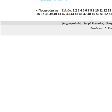
Δημοσίευση:
22/12/2017
« Προηγούμενη
Σελίδα:
1
2
3
4
5
6
7
8
9
10
11
12
13
36
37
38
39
40
41
42
43
44
45
46
47
48
49
50
51
52
5
[
Αρχική σελίδα
] [
Αγορά Εργασίας
] [
Επιχ
Διεύθυνση: Λ. Ρι