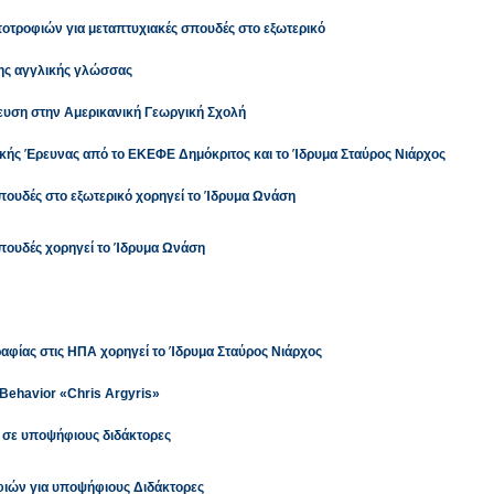
οτροφιών για μεταπτυχιακές σπουδές στο εξωτερικό
της αγγλικής γλώσσας
δευση στην Αμερικανική Γεωργική Σχολή
ής Έρευνας από το ΕΚΕΦΕ Δημόκριτος και το Ίδρυμα Σταύρος Νιάρχος
πουδές στο εξωτερικό χορηγεί το Ίδρυμα Ωνάση
σπουδές χορηγεί το Ίδρυμα Ωνάση
αφίας στις ΗΠΑ χορηγεί το Ίδρυμα Σταύρος Νιάρχος
 Behavior «Chris Argyris»
 σε υποψήφιους διδάκτορες
φιών για υποψήφιους Διδάκτορες