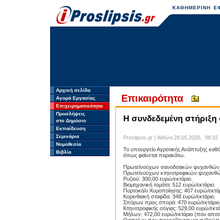
ΚΑΘΗΜΕΡΙΝΗ ΕΦ
Αρχική σελίδα
Επικαιρότητα
Αγορά Εργασίας
Επιχειρηματικότητα
Προσλήψεις
Η συνδεδεμένη στήριξη 
στο Δημόσιο
Εκπαίδευση
Σεμινάρια
Proslipsis.gr | Αθήνα 28.05.2026, 08:32
Νομοθεσία
Το υπουργείο Αγροτικής Ανάπτυξης καθόρ
Βιβλία
όπως φαίνεται παρακάτω.
Πρωτεϊνούχων σανοδοτικών ψυχανθών: 
Πρωτεϊνούχων κτηνοτροφικών ψυχανθών (
Ρυζιού: 300,00 ευρώ/εκτάριο.
Βιομηχανική τομάτα: 512 ευρώ/εκτάριο.
Πορτοκάλι Χυμοποίησης: 407 ευρώ/εκτάρ
Κορινθιακή σταφίδα: 348 ευρώ/εκτάριο.
Σπόρων προς σπορά: 470 ευρώ/εκτάριο
Κτηνοτροφικής σόγιας: 529,00 ευρώ/εκτά
Μήλων: 472,00 ευρώ/εκτάριο (που αποτε