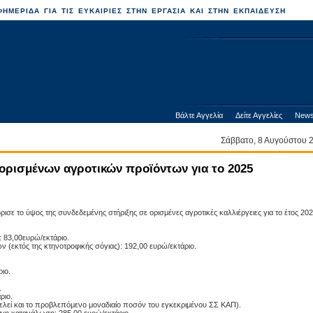
ΗΜΕΡΙΔΑ ΓΙΑ ΤΙΣ ΕΥΚΑΙΡΙΕΣ ΣΤΗΝ ΕΡΓΑΣΙΑ ΚΑΙ ΣΤΗΝ ΕΚΠΑΙΔΕΥΣΗ
Βάλτε Αγγελία
Δείτε Αγγελίες
News
Σάββατο, 8 Αυγούστου
ορισμένων αγροτικών προϊόντων για το 2025
ισε το ύψος της συνδεδεμένης στήριξης σε ορισμένες αγροτικές καλλιέργειες για το έτος 202
83,00ευρώ/εκτάριο.
εκτός της κτηνοτροφικής σόγιας): 192,00 ευρώ/εκτάριο.
ιο.
.
ριο.
λεί και το προβλεπόμενο μοναδιαίο ποσόν του εγκεκριμένου ΣΣ ΚΑΠ).