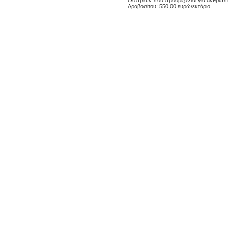
Οσπρίων που προορίζονται για ανθρώπι
Αραβοσίτου: 550,00 ευρώ/εκτάριο.