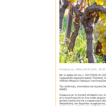
Proslipsis.gr | Αθήνα 28.05.2026, 08:38
Με το άρθρο 63 του ν. 5217/2025 (Α’ 12
Γραμματείας Δημοσιονομικής Πολιτικής 
«Εθνικό Μητρώο Παροχών και Ενισχύσ
Την ανάπτυξη, υλοποίηση και τεχνική δ
ΑΑΔΕ).
Σύμφωνα με τη σχετική απόφαση των σ
α) η συγκέντρωση σε ένα ενιαίο μητρώο
φυσικά πρόσωπα και η παραγωγική αξιο
διασφάλισης του δημοσίου συμφέροντος