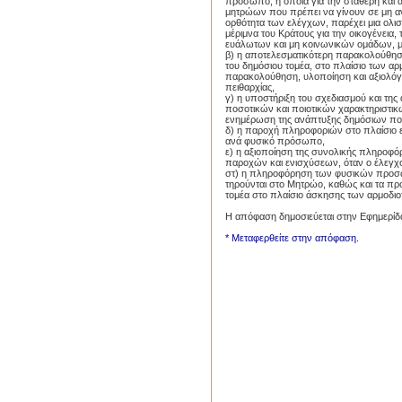
πρόσωπο, η οποία για την σταθερή και α
μητρώων που πρέπει να γίνουν σε μη 
ορθότητα των ελέγχων, παρέχει μια ολ
μέριμνα του Κράτους για την οικογένεια,
ευάλωτων και μη κοινωνικών ομάδων, μ
β) η αποτελεσματικότερη παρακολούθησ
του δημόσιου τομέα, στο πλαίσιο των αρ
παρακολούθηση, υλοποίηση και αξιολόγη
πειθαρχίας,
γ) η υποστήριξη του σχεδιασμού και 
ποσοτικών και ποιοτικών χαρακτηριστι
ενημέρωση της ανάπτυξης δημόσιων πολ
δ) η παροχή πληροφοριών στο πλαίσιο 
ανά φυσικό πρόσωπο,
ε) η αξιοποίηση της συνολικής πληρο
παροχών και ενισχύσεων, όταν ο έλεγχο
στ) η πληροφόρηση των φυσικών προσώπ
τηρούνται στο Μητρώο, καθώς και τα πρ
τομέα στο πλαίσιο άσκησης των αρμοδιο
Η απόφαση δημοσιεύεται στην Εφημερί
* Μεταφερθείτε στην απόφαση.