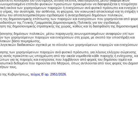
ξιόπιστη λειτουργία του συστήματος απαιτεί εκτενείς διασταυρώσεις μέσω διαφορετικών
ανωνυμοποιημένο επίπεδο φυσικών προσώπων προκειμένου να διασφαλίζεται η πληρότητα 
ιστική εικόνα των χορηγούμενων παροχών ή ενισχύσεων ανά φυσικό πρόσωπο και ενισχύει 
 το γήρας, την αναπηρία, την ασθένεια, τη φτώχεια, τον κοινωνικό αποκλεισμό και τη στήριξη 
έσω του αποτελεσματικότερου σχεδιασμού ή ανασχεδιασμού δημόσιων πολιτικών,
η της δημοσιονομικής επίπτωσης των παροχών και ενισχύσεων που χορηγούνται από φορε
μοδιοτήτων της Γενικής Γραμματείας Δημοσιονομικής Πολιτικής για τον σχεδιασμό,
ση της δημοσιονομικής στρατηγικής της χώρας, καθώς και τη διασφάλιση της δημοσιονομική
της άσκησης δημόσιων πολιτικών, μέσω παραγωγής ανωνυμοποιημένων αναφορών επί των
κών των χορηγούμενων παροχών και ενισχύσεων στη χώρα, με σκοπό την υποστήριξη και
ιτικών βάσει τεκμηρίωσης,
ελεγκτικών διαδικασιών σχετικά με το σύνολο των χορηγούμενων παροχών και ενισχύσεων
φόρησης των χορηγούμενων παροχών ανά φυσικό πρόσωπο, για λόγους ελέγχου σώρευσης
ς αυτός προκύπτει ως υποχρέωση από την οικεία νομοθεσία κάθε παροχής ή ενίσχυσης, κα
ων για τις παροχές και ενισχύσεις που λαμβάνουν από φορείς του δημόσιου τομέα και
οσωπικά δεδομένα που τηρούνται στο Μητρώο, όπως αντλούνται από τους φορείς του Δημοσ
τήτων τους.
δα της Κυβερνήσεως,
τεύχος Β΄αρ. 2951/2026
.