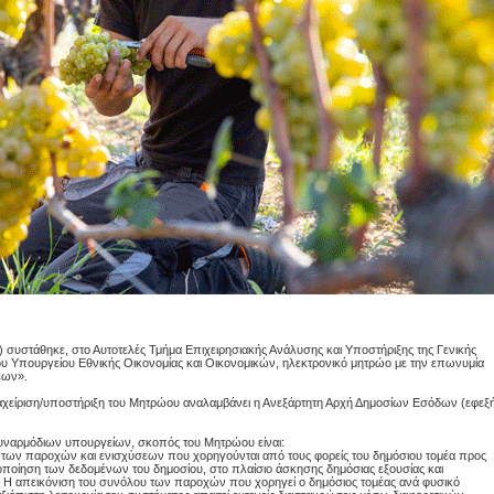
0) συστάθηκε, στο Αυτοτελές Τμήμα Επιχειρησιακής Ανάλυσης και Υποστήριξης της Γενικής
του Υπουργείου Εθνικής Οικονομίας και Οικονομικών, ηλεκτρονικό μητρώο με την επωνυμία
εων».
ιαχείριση/υποστήριξη του Μητρώου αναλαμβάνει η Ανεξάρτητη Αρχή Δημοσίων Εσόδων (εφεξ
υναρμόδιων υπουργείων, σκοπός του Μητρώου είναι:
 των παροχών και ενισχύσεων που χορηγούνται από τους φορείς του δημόσιου τομέα προς
ποίηση των δεδομένων του δημοσίου, στο πλαίσιο άσκησης δημόσιας εξουσίας και
. Η απεικόνιση του συνόλου των παροχών που χορηγεί ο δημόσιος τομέας ανά φυσικό