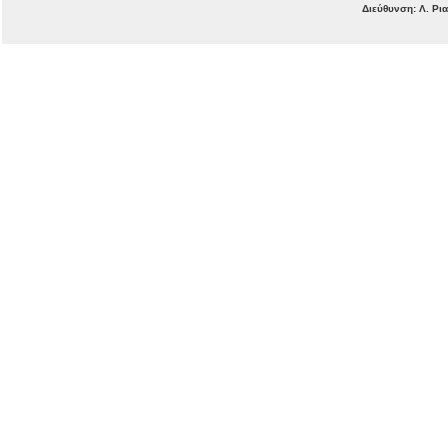
Διεύθυνση: Λ. Ρι