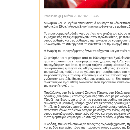
Proslipsis.gr | Αθήνα 25.02.2026, 13:45
Δυναμικά και με μεγάλο ενθουσιασμό ξεκίνησε το νέο εκπαιδ
πιλοτικά η Εθνική Λυρική Σκηνή και απευθύνεται σε μαθητές 
Το πρόγραμμα φιλοδοξεί να συστήσει στα παιδιά τον κόσμο 
Έξι σχολικές τάξεις συμμετέχουν στον πρώτο κύκλο, με ποικ
στους μαθητές και στις μαθήτριες την ευκαιρία να γνωρίσουν
καλλιεργούν τη συνεργασία, τη φαντασία και την ενεργή συμ
Η έναρξη του προγράμματος έγινε ταυτόχρονα και για τα έξι 
Οι μαθητές και οι μαθήτριες από το 106ο Δημοτικό Σχολείο Α
ήταν οι πρώτοι που επισκέφθηκαν τους χώρους της ΕΛΣ, γνω
περιηγήθηκαν εκεί όπου η όπερα παίρνει μορφή μέσα από πρό
συναρπαστική εμπειρία: οι μαθητές και οι μαθήτριες βρέθηκαν
του μπαλέτου, καθώς και σε χώρους μη προσβάσιμους στο κοι
το φροντιστήριο με τα σκηνικά αντικείμενα κάθε παραγωγής.
γνώρισαν τα στάδια δημιουργίας μιας παράστασης. Εκεί όπου
ανακάλυψαν τη σύνθετη διαδικασία που προηγείται, κατανοώ
της τεχνικής γνώσης.
Παράλληλα, στο 7ο Δημοτικό Σχολείο Γέρακα, στο 10ο Δημοτικ
δράσεις ξεκίνησαν μέσα στις σχολικές αίθουσες με μια διαδ
Τζουζέππε Βέρντι, μια από τις πιο ευφυείς κωμωδίες της λυ
συνδυάζουν μουσική, θέατρο, χορό και εικαστικές δράσεις μ
Μπιζέ, τη δημοφιλέστερη όπερα του γαλλικού ρεπερτορίου. 
αποσπασμάτων από έργα όπερας με στόχο την ενίσχυση της 
στους εκπαιδευτικούς πρακτικός οδηγός και υποστηρικτικό υλι
ώστε η εμπειρία να μπορεί να συνεχίζεται αυτόνομα μέσα στ
Η δράση, που εκτείνεται ως το τέλος της σχολικής χρονιάς, 
και τις δύο εμπειρίες, τόσο την παρουσία στους χώρους της 