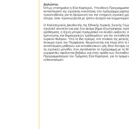
Δηλώσεις
Όπως επισημαίνει η Εύα Καρτερού, Υπεύθυνη Προγραμματισ
ανταπόκριση της σχολικής κοινότητας στο πρόγραμμα μαρτυρά
προϋποθέσεις για τη διεύρυνσή του την επόμενη σχολική χρον
όπερα, όταν προσεγγίζεται με τρόπο ανοιχτό και συμμετοχικ
Ο Καλλιτεχνικός Διευθυντής της Εθνικής Λυρικής Σκηνής Γι
σχολείο! αποτελεί για μας ένα ακόμη βήμα εξωστρέφειας προ
ερεθίσματα, η τέχνη μπορεί πραγματικά να ανοίξει ορίζοντες 
έμπνευσης και δημιουργικών ερεθισμάτων για την εκπαιδευτική
λυρικού θεάτρου. Υπό το ίδιο πρίσμα, στο πλαίσιο της φετι
άνοιγμα προς την Περιφέρεια, διευρύνοντας και πέρα από το
ανταπόκριση μαθητών και εκπαιδευτικών μάς δίνει δύναμη ν
τις σχολικές μονάδες που αγκάλιασαν το πρόγραμμα με τη δέσμ
ευχαριστίες οφείλονται βεβαίως και στην ομάδα των Εκπαιδ
Προγραμματισμού του Τμήματος Εύα Καρτερού, για το όραμα 
ενθουσιασμό».