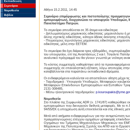
Εκπαίδευση
Σεμινάρια
Αθήνα 15.2.2011, 14:45
Νομοθεσία
Βιβλία
Σεµινάριο επιµόρφωσης και πιστοποίησης πραγµατογν
εµπορευµάτων), διοργανώνει το υπουργείο Υποδοµών, Μ
Πανεπιστήµιο Πατρών.
Το σεµινάριο απευθύνεται σε 35 άτομα και ειδικότερα:
- Διπλωµατούχους µηχανικούς ειδικότητας: µηχανολόγου ή µ
άλλης σχετικής ειδικότητας, κάτοχοι άδειας άσκησης επαγγέλ
- Πτυχιούχους τεχνολόγους µηχανικούς ειδικότητας: µηχανο
ειδικότητας, µέλη στην ΕΕΤΕΜ.
Το σεµινάριο θα έχει διάρκεια τρεις εβδομάδες, συµπεριλαµβ
του υπουργείου, επί της Αναστάσεως 2 και I. Τσιγάντε Παπά
αναλυτικό πρόγραµµά του θα γίνουν γνωστά με νεότερη ανα
Το κόστος συµµετοχής καθορίστηκε από τα προαναφερόµενα 
συµµετοχής σε επαναληπτική εξέταση, λόγω αποτυχίας στην
καταβάλλονται στα παραπάνω εκπαιδευτικά ιδρύµατα.
Οι ενδιαφερόµενοι καλούνται να αποστείλουν αίτηση µέχρι τις
- Ταχυδροµικά : Υπουργείο Υποδοµών, Μεταφορών και Δικτ
Μεταφορών Επικίνδυνων Εµπορευµάτων και Ευπαθών Τροφίµω
2131-308485,
- Μέσω ηλεκτρονικού ταχυδροµείου:
p.kouroupakis@yme.gov
Νομοθεσία
Στο πλαίσιο της Συµφωνίας ADR (ν. 1741/87) καθιερώθηκε ε
εµπορευµάτων που διενεργούν διεθνείς µεταφορές. Με το π.δ.
94/55/ΕΚ η υποχρέωση αυτή επεκτείνεται και στις εθνικές µε
Μετά από αιτήµατα ενδιαφεροµένων για την αντιµετώπιση τ
πραγµατογνώµονες ελέγχου οχηµάτων µεταφοράς επικίνδυνω
Οχηµάτων του Τµήµατος Μηχανολόγων Μηχανικών του ΕΜΠ, τ
Μηχανικών της Πολυτεχνικής Σχολής του ΑΠΘ και το Εργασ
και Αεροναυπηγών Μηχανικών του Πανεπιστηµίου Πατρών, πρ