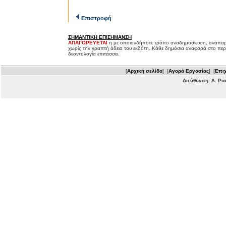
Επιστροφή
ΣΗΜΑΝΤΙΚΗ ΕΠΙΣΗΜΑΝΣΗ
ΑΠΑΓΟΡΕΥΕΤΑΙ
η με οποιονδήποτε τρόπο αναδημοσίευση, αναπαρ
χωρίς την γραπτή άδεια του εκδότη. Κάθε δημόσια αναφορά στο περ
δεοντολογία επιτάσσει.
[
Αρχική σελίδα
] [
Αγορά Εργασίας
] [
Επιχ
Διεύθυνση: Λ. Ρι