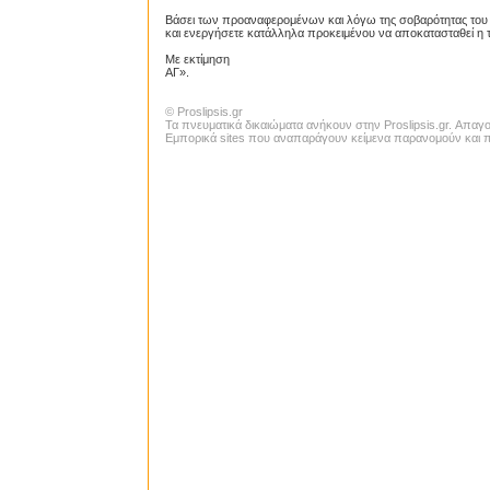
Βάσει των προαναφερομένων και λόγω της σοβαρότητας του
και ενεργήσετε κατάλληλα προκειμένου να αποκατασταθεί η τ
Με εκτίμηση
ΑΓ».
© Proslipsis.gr
Τα πνευματικά δικαιώματα ανήκουν στην Proslipsis.gr. Απα
Εμπορικά sites που αναπαράγουν κείμενα παρανομούν και πα