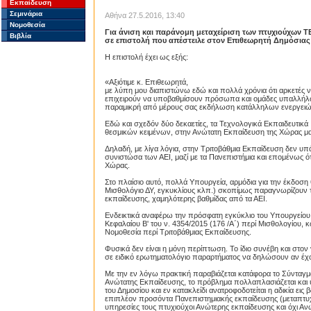
Εκπαίδευση
Σεμινάρια
Αθήνα 27.5.2016, 13:40
Νομοθεσία
Για άνιση και παράνομη μεταχείριση των πτυχιούχων Τ
Βιβλία
σε επιστολή που απέστειλε στον Επιθεωρητή Δημόσιας
Η επιστολή έχει ως εξής:
«Αξιότιμε κ. Επιθεωρητά,
με λύπη μου διαπιστώνω εδώ και πολλά χρόνια ότι αρκετές ν
επιχειρούν να υποβαθμίσουν πρόσωπα και ομάδες υπαλλήλων
παραμικρή από μέρους σας εκδήλωση κατάλληλων ενεργειώ
Εδώ και σχεδόν δύο δεκαετίες, τα Τεχνολογικά Εκπαιδευτικ
θεσμικών κειμένων, στην Ανώτατη Εκπαίδευση της Χώρας μα
Δηλαδή, με λίγα λόγια, στην Τριτοβάθμια Εκπαίδευση δεν υπάρ
συνιστώσα των ΑΕΙ, μαζί με τα Πανεπιστήμια και επομένως ό
Χώρας.
Στο πλαίσιο αυτό, πολλά Υπουργεία, αρμόδια για την έκδοση
Μισθολόγιο ΔΥ, εγκυκλίους κλπ.) σκοπίμως παραγνωρίζουν τ
εκπαίδευσης, χαμηλότερης βαθμίδας από τα ΑΕΙ.
Ενδεικτικά αναφέρω την πρόσφατη εγκύκλιο του Υπουργείου
Κεφαλαίου Β' του ν. 4354/2015 (176 /Α΄) περί Μισθολογίου, 
Νομοθεσία περί Τριτοβάθμιας Εκπαίδευσης.
Φυσικά δεν είναι η μόνη περίπτωση. Το ίδιο συνέβη και στον
σε ειδικό ερωτηματολόγιο παραρτήματος να δηλώσουν αν έχο
Με την εν λόγω πρακτική παραβιάζεται κατάφορα το Σύνταγμα
Ανώτατης Εκπαίδευσης, το πρόβλημα πολλαπλασιάζεται και 
του Δημοσίου και εν κατακλείδι ανατροφοδοτείται η αδικία εις
επιπλέον προσόντα Πανεπιστημιακής εκπαίδευσης (μεταπτυχι
υπηρεσίες τους πτυχιούχοι Ανώτερης εκπαίδευσης και όχι Αν