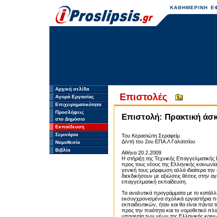
ΚΑΘΗΜΕΡΙΝΗ ΕΦ
Αρχική σελίδα
Επιστολές
Αγορά Εργασίας
Επιχειρηματικότητα
Προσλήψεις
Επιστολή: Πρακτική άσ
στο Δημόσιο
Εκπαίδευση
Σεμινάρια
Του Κερασιώτη Σεραφείμ
Δ/ντή του 2ου ΕΠΑ.Λ Γαλατσίου
Νομοθεσία
Βιβλία
Αθήνα 20.2.2009
Η στήριξη της Τεχνικής Επαγγελματικής
προς τους νέους της Ελληνικής κοινωνί
γενική τους μόρφωση αλλά ιδιαίτερα την
διεκδικήσουν με αξιώσεις θέσεις στην αγ
επαγγελματική εκπαίδευση.
Τα αναλυτικά προγράμματα με το κατάλλ
εκσυγχρονισμένα σχολικά εργαστήρια που
εκπαιδευτικών, ήταν και θα είναι πάντα
προς την ποιότητα και το νομοθετικό πλ
υπηρεσία των νέων της Ελληνικής κοινω