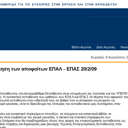
ΗΜΕΡΙΔΑ ΓΙΑ ΤΙΣ ΕΥΚΑΙΡΙΕΣ ΣΤΗΝ ΕΡΓΑΣΙΑ ΚΑΙ ΣΤΗΝ ΕΚΠΑΙΔΕΥΣΗ
Βάλτε Αγγελία
Δείτε Αγγελίες
News
Κυριακή, 9 Αυγούστου
κηση των αποφοίτων ΕΠΑΛ - ΕΠΑΣ 20/2/09
 Εκπαίδευσης στη Δευτεροβάθμια Εκπαίδευση είναι υποχρέωση της πολιτείας και του ΥΠΕΠΘ
ας. Η ουσιαστική εκπαίδευση των μαθητών των ΕΠΑ.Λ και ΕΠΑ.Σ σε θέματα που αφορούν τη
 σωστή εκπαίδευση στην ειδικότητά τους σε βαθμό που οι απόφοιτοι να μπορούν να
ορά εργασίας, είναι το διακύδευμα της επιτυχίας του εκπαιδευτικού μας συστήματος στην
ηλο και ουσιαστικό περιεχόμενο σπουδών, τα σύγχρονα και κατανοητά βιβλία, τα
 είναι συμβατά με την αγορά εργασίας, η τακτική και ποιοτική επιμόρφωση των
 τα ζητήματα που θα προβληματίζουν όλους τους φορείς της επαγγελματικής εκπαίδευσης ως
αίσιο στήριξης και δημιουργίας μιας βιώσιμης Τεχνικής Επαγγελματικής Εκπαίδευσης στην
νίας.