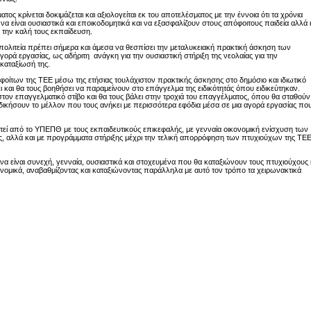
τος κρίνεται δοκιμάζεται και αξιολογείται εκ του αποτελέσματος με την έννοια ότι τα χρόνια
είναι ουσιαστικά και εποικοδομητικά και να εξασφαλίζουν στους απόφοιτους παιδεία αλλά 
 την καλή τους εκπαίδευση.
πολιτεία πρέπει σήμερα και άμεσα να θεσπίσει την μεταλυκειακή πρακτική άσκηση των
ρά εργασίας, ως αδήριτη ανάγκη για την ουσιαστική στήριξη της νεολαίας για την
καταξίωσή της.
οίτων της ΤΕΕ μέσω της ετήσιας τουλάχιστον πρακτικής άσκησης στο δημόσιο και ιδιωτικό
ξει και θα τους βοηθήσει να παραμείνουν στο επάγγελμα της ειδικότητάς όπου ειδικεύτηκαν.
τον επαγγελματικό στίβο και θα τους βάλει στην τροχιά του επαγγέλματος, όπου θα σταθούν
δικήσουν το μέλλον που τους ανήκει με περισσότερα εφόδια μέσα σε μια αγορά εργασίας πο
τεί από το ΥΠΕΠΘ με τους εκπαιδευτικούς επικεφαλής, με γενναία οικονομική ενίσχυση των
ης, αλλά και με προγράμματα στήριξης μέχρι την τελική απορρόφηση των πτυχιούχων της ΤΕ
να είναι συνεχή, γενναία, ουσιαστικά και στοχευμένα που θα καταξιώνουν τους πτυχιούχους 
ονομικά, αναβαθμίζοντας και καταξιώνοντας παράλληλα με αυτό τον τρόπο τα χειρωνακτικά