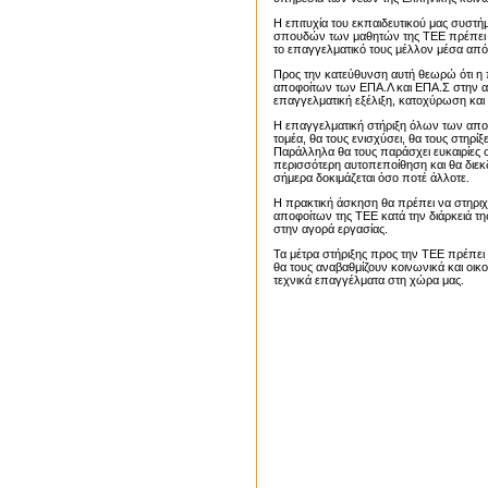
Η επιτυχία του εκπαιδευτικού μας συστήμα
σπουδών των μαθητών της ΤΕΕ πρέπει να 
το επαγγελματικό τους μέλλον μέσα από
Προς την κατεύθυνση αυτή θεωρώ ότι η 
αποφοίτων των ΕΠΑ.Λ και ΕΠΑ.Σ στην αγο
επαγγελματική εξέλιξη, κατοχύρωση και 
Η επαγγελματική στήριξη όλων των αποφ
τομέα, θα τους ενισχύσει, θα τους στηρί
Παράλληλα θα τους παράσχει ευκαιρίες σ
περισσότερη αυτοπεποίθηση και θα διεκ
σήμερα δοκιμάζεται όσο ποτέ άλλοτε.
Η πρακτική άσκηση θα πρέπει να στηριχ
αποφοίτων της ΤΕΕ κατά την διάρκειά τ
στην αγορά εργασίας.
Τα μέτρα στήριξης προς την ΤΕΕ πρέπει 
θα τους αναβαθμίζουν κοινωνικά και οικ
τεχνικά επαγγέλματα στη χώρα μας.