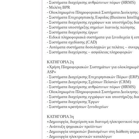
- Συστήματα διαχείρισης ανθρώπινων πόρων (HRMS)
- Μελέτη BPR
- Ολοκληρωμένα Πληροφοριακά Συστήματα Διοίκησης 
- Συστήματα Επιχειρησιακής Ευφυΐας (Business Intelli
- Συστήματα διαχείρισης εγγράφων και υποστήριξης δι
- Συστήματα υποστήριξης σημείων λιανικής πώλησης
- Συστήματα διαχείρισης έργων
- Ειδικά πληροφοριακά συστήματα για ξενοδοχεία ή εσ
- Συστήματα σχεδίασης (CAD)
- Αυτόματα συστήματα δοσοληψιών με πελάτες – συνεργ
- Συστήματα διαχείρισης – ασφάλειας πληροφοριών
ΚΑΤΗΓΟΡΙΑ 2η
«Χρήση Πληροφοριακών Συστημάτων για ολοκληρωμένη 
ASP»
- Συστήματα Διαχείρισης Επιχειρησιακών Πόρων (ERP)
- Συστήματα Διαχείρισης Σχέσεων Πελατών (CRM)
- Συστήματα διαχείρισης ανθρώπινων πόρων (HRMS)
- Ολοκληρωμένα Πληροφοριακά Συστήματα Διοίκησης 
- Συστήματα διαχείρισης εγγράφων και υποστήριξης δι
- Συστήματα διαχείρισης Έργων
- Συστήματα κρατήσεων ξενοδοχείων
ΚΑΤΗΓΟΡΙΑ 3η
«Δημιουργία, διαχείριση και διανομή ηλεκτρονικού πε
- Ανάπτυξη ψηφιακών προϊόντων
- Δημιουργία υπηρεσιών βασισμένων στη διάθεση ψηφι
- Δημιουργία ηλεκτρονικών καταλόγων