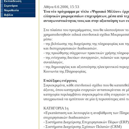
Εκπαίδευση
Σεμινάρια
Αθήνα 6.6.2006, 15:53
Νομοθεσία
Ένα νέο πρόγραμμα με τίτλο
«Ψηφιακό Μέλλον»
έρχ
Βιβλία
ελληνικών μικρομεσαίων επιχειρήσεων, μέσα από τεχ
ανταγωνιστικότητας τους και στην αξιοποίηση των ε
Στο πλαίσιο του προγράμματος, που θα υλοποιήσουν το
χρηματοδοτηθούν ειδικά επενδυτικά σχέδια Μικρομεσα
μέσω:
- της βελτίωσης της διαχείρισης της πληροφορίας και 
και διεπιχειρησιακών διαδικασιών.
- της προώθησης σύγχρονων πρακτικών χρήσης πληροφ
- της ενίσχυσης δικτύων συνεργατών, πελατών και προ
συναλλαγών,
-
της δημιουργίας και αξιοποίησης ηλεκτρονικού περιε
Κοινωνία της Πληροφορίας.
Επιλέξιμες ενέργειες
Συγκεκριμένα, κάθε επενδυτικό σχέδιο που θα κατατεθε
άξονες, όπου κατηγορία ενεργειών ανταποκρίνεται σε μί
κατηγορία περιλαμβάνει συγκεκριμένα είδη ενεργειών πο
υποχρεωτικά να εμπίπτουν σε μία ή περισσότερες από τις
ΚΑΤΗΓΟΡΙΑ 1η
«Εγκατάσταση και λειτουργία η αναβάθμιση των Πλη
επιχειρησιακών διαδικασιών»
- Συστήματα Διαχείρισης Επιχειρησιακών Πόρων (ERP)
- Συστήματα Διαχείρισης Σχέσεων Πελατών (CRM)