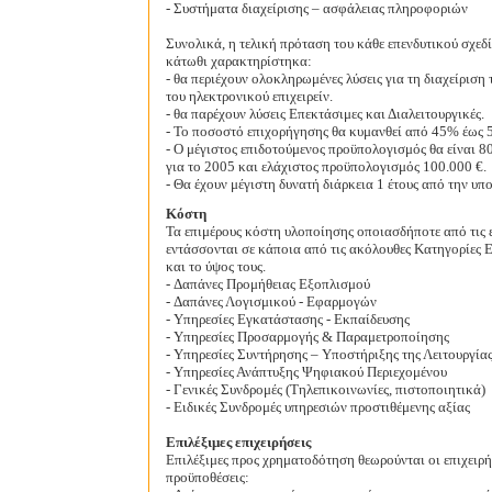
- Συστήματα διαχείρισης – ασφάλειας πληροφοριών
Συνολικά, η τελική πρόταση του κάθε επενδυτικού σχεδ
κάτωθι χαρακτηρίστηκα:
- θα περιέχουν ολοκληρωμένες λύσεις για τη διαχείριση
του ηλεκτρονικού επιχειρείν.
- θα παρέχουν λύσεις Επεκτάσιμες και Διαλειτουργικές.
- Το ποσοστό επιχορήγησης θα κυμανθεί από 45% έως 
- Ο μέγιστος επιδοτούμενος προϋπολογισμός θα είναι 8
για το 2005 και ελάχιστος προϋπολογισμός 100.000 €.
- Θα έχουν μέγιστη δυνατή διάρκεια 1 έτους από την υ
Κόστη
Τα επιμέρους κόστη υλοποίησης οποιασδήποτε από τις ε
εντάσσονται σε κάποια από τις ακόλουθες Κατηγορίες 
και το ύψος τους.
- Δαπάνες Προμήθειας Εξοπλισμού
- Δαπάνες Λογισμικού - Εφαρμογών
- Υπηρεσίες Εγκατάστασης - Εκπαίδευσης
- Υπηρεσίες Προσαρμογής & Παραμετροποίησης
- Υπηρεσίες Συντήρησης – Υποστήριξης της Λειτουργία
- Υπηρεσίες Ανάπτυξης Ψηφιακού Περιεχομένου
- Γενικές Συνδρομές (Τηλεπικοινωνίες, πιστοποιητικά)
- Ειδικές Συνδρομές υπηρεσιών προστιθέμενης αξίας
Επιλέξιμες επιχειρήσεις
Επιλέξιμες προς χρηματοδότηση θεωρούνται οι επιχειρήσ
προϋποθέσεις: