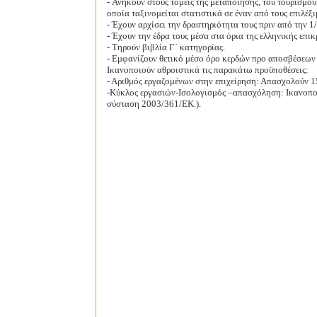
- Ανήκουν στους τομείς της μεταποίησης, του τουρισμού
οποία ταξινομείται στατιστικά σε έναν από τους επιλέξ
- Έχουν αρχίσει την δραστηριότητα τους πριν από την 1
- Έχουν την έδρα τους μέσα στα όρια της ελληνικής επικ
- Τηρούν βιβλία Γ΄ κατηγορίας.
- Εμφανίζουν θετικό μέσο όρο κερδών προ αποσβέσεων 
Ικανοποιούν αθροιστικά τις παρακάτω προϋποθέσεις:
-
Αριθμός εργαζομένων στην επιχείρηση: Απασχολούν 1
-Κύκλος εργασιών-Ισολογισμός –απασχόληση: Ικανοποι
σύσταση 2003/361/ΕΚ.).