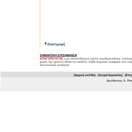
Επιστροφή
ΣΗΜΑΝΤΙΚΗ ΕΠΙΣΗΜΑΝΣΗ
ΑΠΑΓΟΡΕΥΕΤΑΙ
η με οποιονδήποτε τρόπο αναδημοσίευση, αναπαρ
χωρίς την γραπτή άδεια του εκδότη. Κάθε δημόσια αναφορά στο περ
δεοντολογία επιτάσσει.
[
Αρχική σελίδα
] [
Αγορά Εργασίας
] [
Επιχ
Διεύθυνση: Λ. Ρι