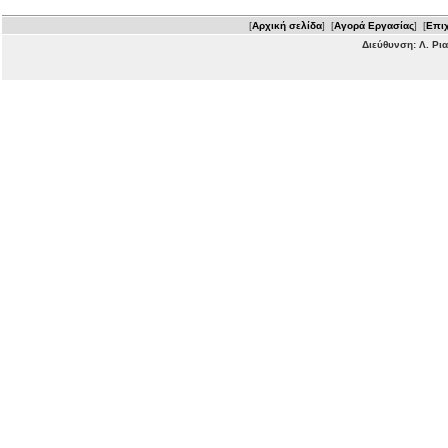
[
Αρχική σελίδα
] [
Αγορά Εργασίας
] [
Επιχ
Διεύθυνση: Λ. Ρι