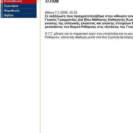
7/7/09
Εκπαίδευση
Σεμινάρια
Νομοθεσία
Αθήνα 7.7.2009, 15:32
Βιβλία
Σε εκδήλωση που πραγματοποιήθηκε στην αίθουσα του 
Γενικός Γραμματέας Διά Βίου Μάθησης Καθηγητής Κων
γνώσης της ελληνικής γλώσσας και γνώσης στοιχείων Ε
μετανάστες του Νομού Ρεθύμνης στις εξετάσεις της Γεν
Ο Γ.Γ. μίλησε για το σημαντικό έργο που επιτελείται και τη 
Ρεθύμνου, κάνοντας ιδιαίτερη μνεία στα δυο Σχολεία Δεύτερη