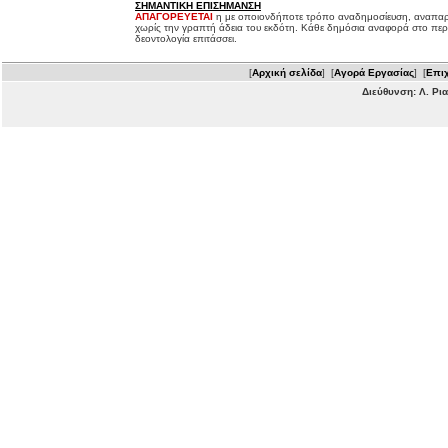
ΣΗΜΑΝΤΙΚΗ ΕΠΙΣΗΜΑΝΣΗ
ΑΠΑΓΟΡΕΥΕΤΑΙ
η με οποιονδήποτε τρόπο αναδημοσίευση, αναπαρ
χωρίς την γραπτή άδεια του εκδότη. Κάθε δημόσια αναφορά στο περ
δεοντολογία επιτάσσει.
[
Αρχική σελίδα
] [
Αγορά Εργασίας
] [
Επιχ
Διεύθυνση: Λ. Ρι