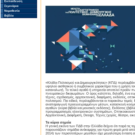
Εκπαίδευση
Σεμινάρια
Νομοθεσία
Βιβλία
«Κλάδοι Πολιτισμού και Δημιουργικότητας» (ΚΠΔ) περιλαμβά
υψηλού αισθητικού ή συμβολικού χαρακτήρα που η χρήση το
καταναλωτή. Το τελικό αγαθό ή υπηρεσία αποτελεί προϊόν πν
πνευματικών δικαιωμάτων. Ο όρος καλύπτει, δηλαδή, ένα ευρ
τέχνες, σχεδιασμός, αρχιτεκτονική, διαφήμιση, εκδόσεις, οπτ
πολιτισμού. Πιο ειδικά, περιλαμβάνονται οι παρακάτω τομείς
αναπαραγωγή προεγγεγραμμένων μέσων, κατασκευή κοσμημάτ
αγαθών (κύρια βιβλία και μουσικές εκδόσεις), Εκδόσεις (βιβλ
προγραμματισμός ηλεκτρονικών συστημάτων, Οπτικοακουστικ
Αρχιτεκτονική, Διαφήμιση, Design, Τέχνες (χορός, θέατρο, εικ
Τα κύρια σημεία
Η γενική εικόνα των ΠΔΒ στην Ελλάδα δείχνει ότι παρά τις τ
παρουσιάζουν σημάδια ανάκαμψης για πρώτη φορά μετά από έ
2014) των περισσοτέρων μεγεθών είχε μεγαλύτερη ένταση από