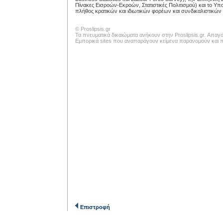
Πίνακες Εισροών-Εκροών, Στατιστικές Πολιτισμού) και το Υπου
πλήθος κρατικών και ιδιωτικών φορέων και συνδικαλιστικώ
© Proslipsis.gr
Τα πνευματικά δικαιώματα ανήκουν στην Proslipsis.gr. Απα
Εμπορικά sites που αναπαράγουν κείμενα παρανομούν και πα
Επιστροφή