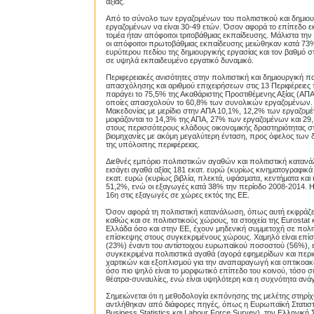
αξίας.
Από το σύνολο των εργαζομένων του πολιτιστικού και δημιουρ
εργαζομένων να είναι 30-49 ετών. Όσον αφορά το επίπεδο ε
τομέα ήταν απόφοιτοι τριτοβάθμιας εκπαίδευσης. Μάλιστα τ
οι απόφοιτοι πρωτοβάθμιας εκπαίδευσης μειώθηκαν κατά 73
ευρύτερου πεδίου της δημιουργικής εργασίας και τον βαθμό 
σε υψηλά εκπαιδευμένο εργατικό δυναμικό.
Περιφερειακές ανισότητες στην πολιτιστική και δημιουργική 
απασχόλησης και αριθμού επιχειρήσεων στις 13 Περιφέρειες τ
παράγει το 75,5% της Ακαθάριστης Προστιθέμενης Αξίας (ΑΠ
οποίες απασχολούν το 60,8% των συνολικών εργαζομένων. Αμέ
Μακεδονίας με μερίδιο στην ΑΠΑ 10,1%, 12,2% των εργαζομέ
μοιράζονται το 14,3% της ΑΠΑ, 27% των εργαζομένων και 29,
στους περισσότερους κλάδους οικονομικής δραστηριότητας στην
βιομηχανίες με ακόμη μεγαλύτερη ένταση, προς όφελος των 
της υπόλοιπης περιφέρειας.
Διεθνές εμπόριο πολιτιστικών αγαθών και πολιτιστική κατα
εισάγει αγαθά αξίας 181 εκατ. ευρώ (κυρίως κινηματογραφικά 
εκατ. ευρώ (κυρίως βιβλία, πλεκτά, υφάσματα, κεντήματα και
51,2%, ενώ οι εξαγωγές κατά 38% την περίοδο 2008-2014. Η 
16η στις εξαγωγές σε χώρες εκτός της ΕΕ.
Όσον αφορά τη πολιτιστική κατανάλωση, όπως αυτή εκφράζετ
καθώς και σε πολιτιστικούς χώρους, τα στοιχεία της Eurost
Ελλάδα όσο και στην ΕΕ, έχουν μηδενική συμμετοχή σε πολι
επίσκεψης στους συγκεκριμένους χώρους. Χαμηλό είναι επί
(23%) έναντι του αντίστοιχου ευρωπαϊκού ποσοστού (56%), 
συγκεκριμένα πολιτιστικά αγαθά (αγορά εφημερίδων και περιο
χαρτικών και εξοπλισμού για την αναπαραγωγή και οπτικοακ
όσο πιο ψηλό είναι το μορφωτικό επίπεδο του κοινού, τόσο σ
θέατρα-συναυλίες, ενώ είναι υψηλότερη και η συχνότητα ανά
Σημειώνεται ότι η μεθοδολογία εκπόνησης της μελέτης στηρί
αντλήθηκαν από διάφορες πηγές, όπως η Ευρωπαϊκή Στατιστικ
Business Statistics και Labour Force Survey), την Ελληνικ