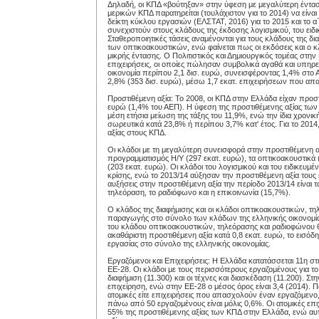
Δηλαδή, οι ΚΠΔ «βούτηξαν» στην ύφεση με μεγαλύτερη ένταση 
μερικών ΚΠΔ παρατηρείται (τουλάχιστον για το 2014) να είνα
δείκτη κύκλου εργασιών (ΕΛΣΤΑΤ, 2016) για το 2015 και το α
συνεχιστούν στους κλάδους της έκδοσης λογισμικού, του ειδι
Σταθεροποιητικές τάσεις αναμένονται για τους κλάδους της
των οπτικοακουστικών, ενώ φαίνεται πως οι εκδόσεις και ο 
μικρής έντασης. Ο Πολιτιστικός και Δημιουργικός τομέας στ
επιχειρήσεις, οι οποίες πώλησαν συμβολικά αγαθά και υπηρεσί
οικονομία περίπου 2,1 δισ. ευρώ, συνεισφέροντας 1,4% στο
2,8% (353 δισ. ευρώ), μέσω 1,7 εκατ. επιχειρήσεων που απα
Πρoστιθέμενη αξία: Το 2008, οι ΚΠΔ στην Ελλάδα είχαν προστ
ευρώ (1,4% του ΑΕΠ). Η ύφεση της προστιθέμενης αξίας των 
μέση ετήσια μείωση της τάξης του 11,9%, ενώ την ίδια χρονι
σωρευτικά κατά 23,8% ή περίπου 3,7% κατ' έτος. Για το 20
αξίας στους ΚΠΔ.
Οι κλάδοι με τη μεγαλύτερη συνεισφορά στην προστιθέμενη αξία
προγραμματισμός Η/Υ (297 εκατ. ευρώ), τα οπτικοακουστικά 
(203 εκατ. ευρώ). Οι κλάδοι του λογισμικού και του ειδικευμ
κρίσης, ενώ το 2013/14 αύξησαν την προστιθέμενη αξία τους
αυξήσεις στην προστιθέμενη αξία την περίοδο 2013/14 είναι τα
τηλεόραση, το ραδιόφωνο και η επικοινωνία (15,7%).
Ο κλάδος της διαφήμισης και οι κλάδοι οπτικοακουστικών, 
παραγωγής στο σύνολο των κλάδων της ελληνικής οικονομίας.
του κλάδου οπτικοακουστικών, τηλεόρασης και ραδιοφώνου θ
ακαθάριστη προστιθέμενη αξία κατά 0,8 εκατ. ευρώ, το εισόδη
εργασίας στο σύνολο της ελληνικής οικονομίας.
Εργαζόμενοι και Επιχειρήσεις: Η Ελλάδα κατατάσσεται 11η 
ΕΕ-28. Οι κλάδοι με τους περισσότερους εργαζομένους για το 2
διαφήμιση (11.300) και οι τέχνες και διασκέδαση (11.200). Σ
επιχείρηση, ενώ στην ΕΕ-28 ο μέσος όρος είναι 3,4 (2014).
ατομικές είτε επιχειρήσεις που απασχολούν έναν εργαζόμενο
πάνω από 50 εργαζομένους είναι μόλις 0,6%. Οι ατομικές επι
55% της προστιθέμενης αξίας των ΚΠΔ στην Ελλάδα, ενώ α