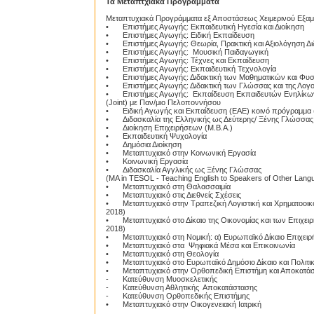
Τα Μεταπτχιακά Προγράμματα
Μεταπτυχιακά Προγράμματα εξ Αποστάσεως Χειμερινού Εξα
•
Επιστήμες Αγωγής: Εκπαιδευτική Ηγεσία και Διοίκηση
•
Επιστήμες Αγωγής: Ειδική Εκπαίδευση
•
Επιστήμες Αγωγής: Θεωρία, Πρακτική και Αξιολόγηση Δ
•
Επιστήμες Αγωγής: Μουσική Παιδαγωγική
•
Επιστήμες Αγωγής: Τέχνες και Εκπαίδευση
•
Επιστήμες Αγωγής: Εκπαιδευτική Τεχνολογία
•
Επιστήμες Αγωγής: Διδακτική των Μαθηματικών και Φ
•
Επιστήμες Αγωγής: Διδακτική των Γλώσσας και της Λογο
•
Επιστήμες Αγωγής: Εκπαίδευση Εκπαιδευτών Ενηλίκων 
(Joint) με Παν/μιο Πελοποννήσου
•
Ειδική Αγωγής και Εκπαίδευση (ΕΑΕ) κοινό πρόγραμμα (
•
Διδασκαλία της Ελληνικής ως Δεύτερης/ Ξένης Γλώσσας
•
Διοίκηση Επιχειρήσεων (Μ.Β.Α.)
•
Εκπαιδευτική Ψυχολογία
•
Δημόσια Διοίκηση
•
Μεταπτυχιακό στην Κοινωνική Εργασία
•
Κοινωνική Εργασία
•
Διδασκαλία Αγγλικής ως Ξένης Γλώσσας
(MA in TESOL - Teaching English to Speakers of Other Lang
•
Μεταπτυχιακό στη Θαλασσαιμία
•
Mεταπτυχιακό στις Διεθνείς Σχέσεις
•
Μεταπτυχιακό στην Τραπεζική Λογιστική και Χρηματοοικ
2018)
•
Μεταπτυχιακό στο Δίκαιο της Οικονομίας και των Επιχε
2018)
•
Μεταπτυχιακό στη Νομική: α) Ευρωπαϊκό Δίκαιο Επιχειρ
•
Μεταπτυχιακό στα Ψηφιακά Μέσα και Επικοινωνία
•
Μεταπτυχιακό στη Θεολογία
•
Μεταπτυχιακό στο Ευρωπαϊκό Δημόσιο Δίκαιο και Πολιτι
•
Μεταπτυχιακό στην Ορθοπεδική Επιστήμη και Αποκατ
-
Κατεύθυνση Μυοσκελετικής
-
Κατεύθυνση Αθλητικής Αποκατάστασης
-
Κατεύθυνση Ορθοπεδικής Επιστήμης
•
Μεταπτυχιακό στην Οικογενειακή Ιατρική