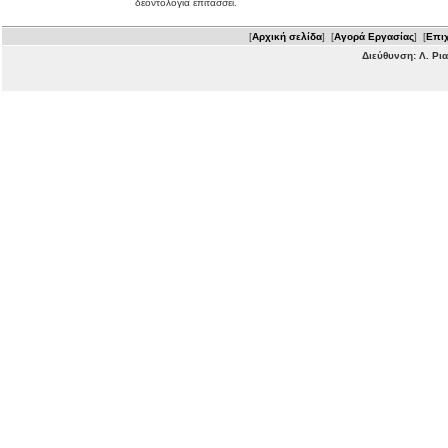
δεοντολογία επιτάσσει.
[
Αρχική σελίδα
] [
Αγορά Εργασίας
] [
Επιχ
Διεύθυνση: Λ. Ρι