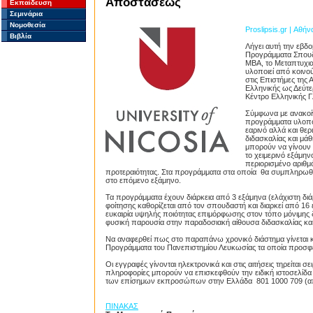
Αποστάσεως
Εκπαίδευση
Σεμινάρια
Νομοθεσία
Proslipsis.gr | Αθήν
Βιβλία
Λήγει αυτή την εβδ
Προγράμματα Σπουδ
MBA, το Μεταπτυχια
υλοποιεί από κοινο
στις Επιστήμες της
Ελληνικής ως Δεύτε
Κέντρο Ελληνικής 
Σύμφωνα με ανακοίν
προγράμματα υλοποι
εαρινό αλλά και θερ
διδασκαλίας και μά
μπορούν να γίνουν κ
το χειμερινό εξάμην
περιορισμένο αριθμό
προτεραιότητας. Στα προγράμματα στα οποία θα συμπληρωθε
στο επόμενο εξάμηνο.
Τα προγράμματα έχουν διάρκεια από 3 εξάμηνα (ελάχιστη διάρ
φοίτησης καθορίζεται από τον σπουδαστή και διαρκεί από 16 
ευκαιρία υψηλής ποιότητας επιμόρφωσης στον τόπο μόνιμης 
φυσική παρουσία στην παραδοσιακή αίθουσα διδασκαλίας και 
Να αναφερθεί πως στο παραπάνω χρονικό διάστημα γίνεται κα
Προγράμματα του Πανεπιστημίου Λευκωσίας τα οποία προσφ
Οι εγγραφές γίνονται ηλεκτρονικά και στις αιτήσεις τηρείται 
πληροφορίες μπορούν να επισκεφθούν την ειδική ιστοσελίδ
των επίσημων εκπροσώπων στην Ελλάδα 801 1000 709 (από 
ΠΙΝΑΚΑΣ