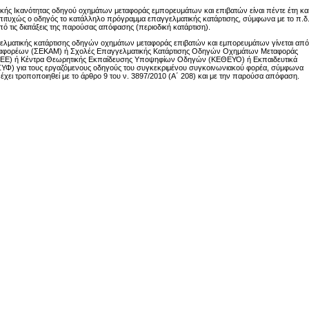
ικής Ικανότητας οδηγού οχημάτων μεταφοράς εμπορευμάτων και επιβατών είναι πέντε έτη κα
ιτυχώς ο οδηγός το κατάλληλο πρόγραμμα επαγγελματικής κατάρτισης, σύμφωνα με το π.δ
ό τις διατάξεις της παρούσας απόφασης (περιοδική κατάρτιση).
ματικής κατάρτισης οδηγών οχημάτων μεταφοράς επιβατών και εμπορευμάτων γίνεται από
ταφορέων (ΣΕΚΑΜ) ή Σχολές Επαγγελματικής Κατάρτισης Οδηγών Οχημάτων Μεταφοράς
Ε) ή Κέντρα Θεωρητικής Εκπαίδευσης Υποψηφίων Οδηγών (ΚΕΘΕΥΟ) ή Εκπαιδευτικά
Φ) για τους εργαζόμενους οδηγούς του συγκεκριμένου συγκοινωνιακού φορέα, σύμφωνα
 έχει τροποποιηθεί με το άρθρο 9 του ν. 3897/2010 (Α΄ 208) και με την παρούσα απόφαση.