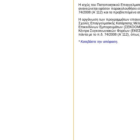
Η ισχύς του Πιστοποιητικού Επαγγελματ
ανανεώνεται εφόσον παρακολουθήσει επ
74/2008 (Α΄112) και τα προβλεπόμενα απ
Η οργάνωση των προγραμμάτων επαγγελ
Σχολές Επαγγελματικής Κατάρτισης Με
Επικινδύνων Εμπορευμάτων (ΣΕΚΟΟΜΕ
Κέντρα Συγκοινωνιακών Φορέων (ΕΚΕΣΥ
πάντα με το π.δ. 74/2008 (Α΄112), όπως
*
Κατεβάστε την απόφαση
.