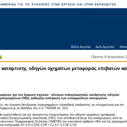
ΗΜΕΡΙΔΑ ΓΙΑ ΤΙΣ ΕΥΚΑΙΡΙΕΣ ΣΤΗΝ ΕΡΓΑΣΙΑ ΚΑΙ ΣΤΗΝ ΕΚΠΑΙΔΕΥΣΗ
Βάλτε Αγγελία
Δείτε Αγγελίες
News
Πέμπτη, 6 Αυγούστου
ς κατάρτισης οδηγών οχημάτων μεταφοράς επιβατών κα
τομέρειες για την έγκριση σχολών - κέντρων επαγγελματικής κατάρτισης οδηγών
μπορευμάτων (ΠΕΙ), καθορίζει απόφαση των συναρμόδιων υπουργείων.
ζει την έγκριση διενέργειας προγραμμάτων περιοδικής κατάρτισης, τις υποχρεώσεις και τον
ύμφωνα με τις διατάξεις του π.δ. 74/2008 (Α΄ 112).
ία προϋπόθεση για την άσκηση του επαγγέλματος του οδηγού οχημάτων μεταφοράς
ποίηση Επαγγελματικής Ικανότητας (ΠΕΙ), που αποδεικνύεται με την καταχώρηση, από τις
οινωνιών Περιφερειακής Ενότητας (ΥΜΕΠΕ) του κοινοτικού αριθμού «95» και της ημερομηνί
σης κατηγορίας D1 ή D ή D1E ή DΕ / C1 ή C ή C1E ή CE.