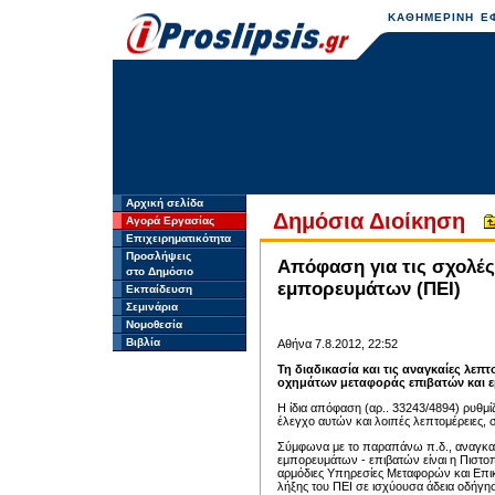
ΚΑΘΗΜΕΡΙΝΗ ΕΦ
Αρχική σελίδα
Δημόσια Διοίκηση
Αγορά Εργασίας
Επιχειρηματικότητα
Προσλήψεις
Απόφαση για τις σχολέ
στο Δημόσιο
εμπορευμάτων (ΠΕΙ)
Εκπαίδευση
Σεμινάρια
Νομοθεσία
Βιβλία
Αθήνα 7.8.2012, 22:52
Τη διαδικασία και τις αναγκαίες λεπ
οχημάτων μεταφοράς επιβατών και ε
Η ίδια απόφαση (αρ.. 33243/4894) ρυθμί
έλεγχο αυτών και λοιπές λεπτομέρειες, σ
Σύμφωνα με το παραπάνω π.δ., αναγκα
εμπορευμάτων - επιβατών είναι η Πιστο
αρμόδιες Υπηρεσίες Μεταφορών και Επικ
λήξης του ΠΕΙ σε ισχύουσα άδεια οδήγη