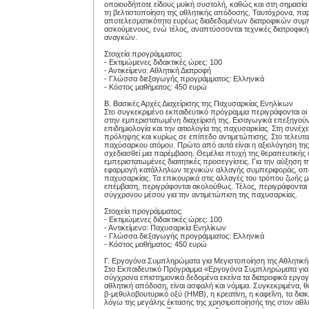
οποιουδήποτε είδους μυϊκή συστολή, καθώς και στη σημασία 
τη βελτιστοποίηση της αθλητικής απόδοσης. Ταυτόχρονα, παρέ
αποτελεσματικότητα ευρέως διαδεδομένων διατροφικών συμ
ασκούμενους, ενώ τέλος, αναπτύσσονται τεχνικές διατροφικ
αναγκών.
Στοιχεία προγράμματος:
- Εκτιμώμενες διδακτικές ώρες: 100
- Αντικείμενο: Αθλητική Διατροφή
- Γλώσσα διεξαγωγής προγράμματος: Ελληνικά
- Κόστος μαθήματος: 450 ευρώ
Β. Βασικές Αρχές Διαχείρισης της Παχυσαρκίας Ενηλίκων
Στο συγκεκριμένο εκπαιδευτικό πρόγραμμα περιγράφονται οι 
στην εμπεριστατωμένη διαχείρισή της. Εισαγωγικά επεξηγούντα
επιδημιολογία και την αιτιολογία της παχυσαρκίας. Στη συνέχ
πρόληψης και κυρίως σε επίπεδο αντιμετώπισης. Στο τελευταί
παχύσαρκου ατόμου. Πρώτο από αυτά είναι η αξιολόγηση της
σχεδιασθεί μια παρέμβαση. Θεμέλια πτυχή της θεραπευτικής α
εμπεριστατωμένες διαιτητικές προσεγγίσεις. Για την αύξηση τ
εφαρμογή κατάλληλων τεχνικών αλλαγής συμπεριφοράς, οπότε
παχυσαρκίας. Τα επικουρικά στις αλλαγές του τρόπου ζωής 
επέμβαση, περιγράφονται ακολούθως. Τέλος, περιγράφονται οι
σύγχρονου μέσου για την αντιμετώπιση της παχυσαρκίας.
Στοιχεία προγράμματος:
- Εκτιμώμενες διδακτικές ώρες: 100
- Αντικείμενο: Παχυσαρκία Ενηλίκων
- Γλώσσα διεξαγωγής προγράμματος: Ελληνικά
- Κόστος μαθήματος: 450 ευρώ
Γ. Εργογόνα Συμπληρώματα για Μεγιστοποίηση της Αθλητικ
Στο Εκπαιδευτικό Πρόγραμμα «Εργογόνα Συμπληρώματα για 
σύγχρονα επιστημονικά δεδομένα εκείνα τα διατροφικά εργο
αθλητική απόδοση, είναι ασφαλή και νόμιμα. Συγκεκριμένα, θα
β-μεθυλοβουτυρικό οξύ (ΗΜΒ), η κρεατίνη, η καφεΐνη, τα διακ
λόγω της μεγάλης έκτασης της χρησιμοποίησής της στον αθλ