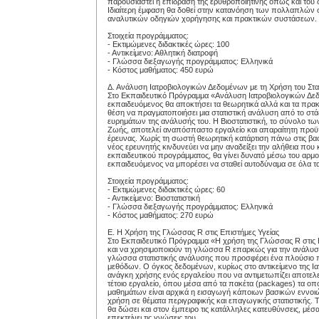
παρουσιαστεί η επίδραση της ερυθροποιητίνης όπως και του σ
Ιδιαίτερη έμφαση θα δοθεί στην κατανόηση των πολλαπλών 
αναλυτικών οδηγιών χορήγησης και πρακτικών συστάσεων.
Στοιχεία προγράμματος:
- Εκτιμώμενες διδακτικές ώρες: 100
- Αντικείμενο: Αθλητική διατροφή
- Γλώσσα διεξαγωγής προγράμματος: Ελληνικά
- Κόστος μαθήματος: 450 ευρώ
Δ. Ανάλυση Ιατροβιολογικών Δεδομένων με τη Χρήση του Στ
Στο Εκπαιδευτικό Πρόγραμμα «Ανάλυση Ιατροβιολογικών Δεδ
εκπαιδευόμενος θα αποκτήσει τα θεωρητικά αλλά και τα πρακ
θέση να πραγματοποιήσει μια στατιστική ανάλυση από το στ
ευρημάτων της ανάλυσής του. Η Βιοστατιστική, το σύνολο τω
Ζωής, αποτελεί αναπόσπαστο εργαλείο και απαραίτητη προϋπ
έρευνας. Χωρίς τη σωστή θεωρητική κατάρτιση πάνω στις βασι
νέος ερευνητής κινδυνεύει να μην αναδείξει την αλήθεια π
εκπαιδευτικού προγράμματος, θα γίνει δυνατό μέσω του αρμ
εκπαιδευόμενος να μπορέσει να σταθεί αυτοδύναμα σε όλα τα 
Στοιχεία προγράμματος:
- Εκτιμώμενες διδακτικές ώρες: 60
- Αντικείμενο: Βιοστατιστική
- Γλώσσα διεξαγωγής προγράμματος: Ελληνικά
- Κόστος μαθήματος: 270 ευρώ
Ε. Η Χρήση της Γλώσσας R στις Επιστήμες Υγείας
Στο Εκπαιδευτικό Πρόγραμμα «Η χρήση της Γλώσσας R στις Ε
και να χρησιμοποιούν τη γλώσσα R επαρκώς για την ανάλυσ
γλώσσα στατιστικής ανάλυσης που προσφέρει ένα πλούσιο 
μεθόδων. Ο όγκος δεδομένων, κυρίως στο αντικείμενο της Ιατρ
ανάγκη χρήσης ενός εργαλείου που να αντιμετωπίζει αποτελε
τέτοιο εργαλείο, όπου μέσα από τα πακέτα (packages) τα οπο
μαθημάτων είναι αρχικά η εισαγωγή κάποιων βασικών εννοι
χρήση σε θέματα περιγραφικής και επαγωγικής στατιστικής.
θα δώσει και στον έμπειρο τις κατάλληλες κατευθύνσεις, μέσα
επεκτείνει τις γνώσεις του.