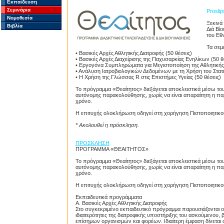
Εκπαίδευση
Σεμινάρια
Proslip
Νομοθεσία
Ξεκινά
Βιβλία
Διά Βί
του Εθ
Τα σεμι
• Βασικές Αρχές Αθλητικής Διατροφής (50 θέσεις)
• Βασικές Αρχές Διαχείρισης της Παχυσαρκίας Ενηλίκων (50 θ
• Εργογόνα Συμπληρώματα για Μεγιστοποίηση της Αθλητικής
• Ανάλυση Ιατροβιολογικών Δεδομένων με τη Χρήση του Στατ
• Η Χρήση της Γλώσσας R στις Επιστήμες Υγείας (50 θέσεις)
Το πρόγραμμα «Θεαίτητος» διεξάγεται αποκλειστικά μέσω το
αυτόνομης παρακολούθησης, χωρίς να είναι απαραίτητη η πα
χρόνο.
Η επιτυχής ολοκλήρωση οδηγεί στη χορήγηση Πιστοποιητικ
* Ακολουθεί η πρόσκληση.
ΠΡΟΣΚΛΗΣΗ
ΠΡΟΓΡΑΜΜΑ «ΘΕΑΙΤΗΤΟΣ»
Το πρόγραμμα «Θεαίτητος» διεξάγεται αποκλειστικά μέσω του
αυτόνομης παρακολούθησης, χωρίς να είναι απαραίτητη η πα
χρόνο.
Η επιτυχής ολοκλήρωση οδηγεί στη χορήγηση Πιστοποιητικ
Εκπαιδευτικά προγράμματα
Α. Βασικές Αρχές Αθλητικής Διατροφής
Στο συγκεκριμένο εκπαιδευτικό πρόγραμμα παρουσιάζονται οι 
ιδιαιτερότητες της διατροφικής υποστήριξης του ασκούμενο
επίσημων οργανισμών και φορέων. Ιδιαίτερη έμφαση δίνετ