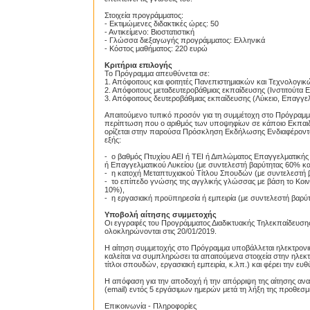
Στοιχεία προγράμματος:
- Εκτιμώμενες διδακτικές ώρες: 50
- Αντικείμενο: Βιοστατιστική
- Γλώσσα διεξαγωγής προγράμματος: Ελληνικά
- Κόστος μαθήματος: 220 ευρώ
Κριτήρια επιλογής
Το Πρόγραμμα απευθύνεται σε:
1. Απόφοιτους και φοιτητές Πανεπιστημιακών και Τεχνολογι
2. Απόφοιτους μεταδευτεροβάθμιας εκπαίδευσης (Ινστιτούτα 
3. Απόφοιτους δευτεροβάθμιας εκπαίδευσης (Λύκειο, Επαγγε
Απαιτούμενο τυπικό προσόν για τη συμμέτοχη στο Πρόγραμμα 
περίπτωση που ο αριθμός των υποψηφίων σε κάποιο Εκπαιδε
ορίζεται στην παρούσα Πρόσκληση Εκδήλωσης Ενδιαφέροντος
εξής:
- ο βαθμός Πτυχίου ΑΕΙ ή ΤΕΙ ή Διπλώματος Επαγγελματικής 
ή Επαγγελματικού Λυκείου (με συντελεστή βαρύτητας 60% κα
- η κατοχή Μεταπτυχιακού Τίτλου Σπουδών (με συντελεστή 
- το επίπεδο γνώσης της αγγλικής γλώσσας με βάση το Κοι
10%),
- η εργασιακή προϋπηρεσία ή εμπειρία (με συντελεστή βαρύ
Υποβολή αίτησης συμμετοχής
Οι εγγραφές του Προγράμματος Διαδικτυακής Τηλεκπαίδευσης 
ολοκληρώνονται στις 20/01/2019.
Η αίτηση συμμετοχής στο Πρόγραμμα υποβάλλεται ηλεκτρονικ
καλείται να συμπληρώσει τα απαιτούμενα στοιχεία στην ηλεκτ
τίτλοι σπουδών, εργασιακή εμπειρία, κ.λπ.) και φέρει την ευθ
Η απόφαση για την αποδοχή ή την απόρριψη της αίτησης αν
(email) εντός 5 εργάσιμων ημερών μετά τη λήξη της προθεσ
Επικοινωνία - Πληροφορίες