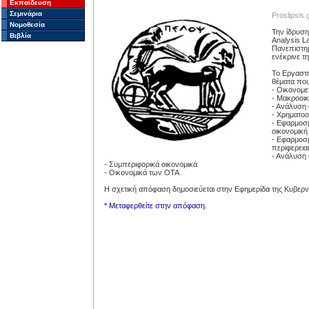
Εκπαίδευση
Σεμινάρια
Proslipsis.
Νομοθεσία
Την ίδρυσ
Βιβλία
Analysis L
Πανεπιστημ
ενέκρινε τ
Το Εργαστή
θέματα που
- Οικονομε
- Μακροοικ
- Ανάλυση
- Χρηματοο
- Εφαρμοσμ
οικονομική
- Εφαρμοσμ
περιφερεια
- Ανάλυση 
- Συμπεριφορικά οικονομικά
- Οικονομικά των ΟΤΑ
Η σχετική απόφαση δημοσιεύεται στην Εφημερίδα της Κυβε
* Μεταφερθείτε στην απόφαση.