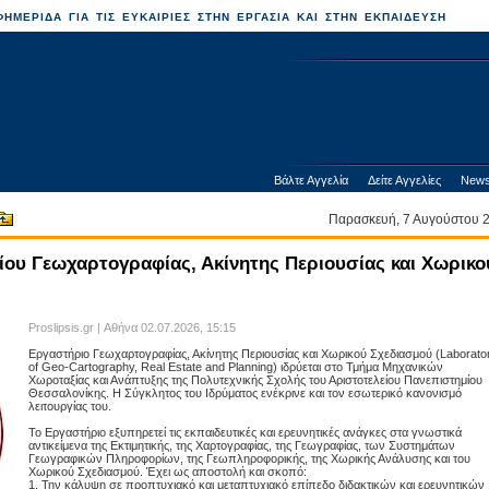
ΗΜΕΡΙΔΑ ΓΙΑ ΤΙΣ ΕΥΚΑΙΡΙΕΣ ΣΤΗΝ ΕΡΓΑΣΙΑ ΚΑΙ ΣΤΗΝ ΕΚΠΑΙΔΕΥΣΗ
Βάλτε Αγγελία
Δείτε Αγγελίες
News
Παρασκευή, 7 Αυγούστου
ου Γεωχαρτογραφίας, Ακίνητης Περιουσίας και Χωρικο
Proslipsis.gr | Αθήνα 02.07.2026, 15:15
Εργαστήριο Γεωχαρτογραφίας, Ακίνητης Περιουσίας και Χωρικού Σχεδιασμού (Laborato
of Geo-Cartography, Real Estate and Planning) ιδρύεται στο Τμήμα Μηχανικών
Χωροταξίας και Ανάπτυξης της Πολυτεχνικής Σχολής του Αριστοτελείου Πανεπιστημίου
Θεσσαλονίκης. Η Σύγκλητος του Ιδρύματος ενέκρινε και τον εσωτερικό κανονισμό
λειτουργίας του.
Το Εργαστήριο εξυπηρετεί τις εκπαιδευτικές και ερευνητικές ανάγκες στα γνωστικά
αντικείμενα της Εκτιμητικής, της Χαρτογραφίας, της Γεωγραφίας, των Συστημάτων
Γεωγραφικών Πληροφορίων, της Γεωπληροφορικής, της Χωρικής Ανάλυσης και του
Χωρικού Σχεδιασμού. Έχει ως αποστολή και σκοπό:
1. Την κάλυψη σε προπτυχιακό και μεταπτυχιακό επίπεδο διδακτικών και ερευνητικών