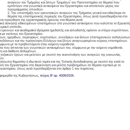
αναγκών του Τμήματος και άλλων Τμημάτων του Πανεπιστημίου σε θέματα που
εμπίπτουν στα γνωστικά αντικείμενα του Εργαστηρίου και αποτελούν μέρος του
προγράμματος σπουδών.
2. Την υποστήριξη των ερευνητικών αναγκών του Τμήματος γενικά και ειδικότερα σε
θέματα της επιστημονικής περιοχής του Εργαστηρίου, όπως αυτά προσδιορίζονται στο
 και προώθηση της εργαστηριακής έρευνας στα θέματα αυτά.
τική άσκηση) ειδικευμένων επιστημόνων στο γνωστικό αντικείμενο που καλύπτει το Εργαστή
υχιακό επίπεδο.
α ερευνών και ακαδημαϊκά ιδρύματα ημεδαπής και αλλοδαπής εφόσον οι στόχοι συμπίπτουν,
με εκείνους του Εργαστηρίου.
ξεων, ημερίδων, σεμιναρίων, συμποσίων, συνεδρίων και άλλων επιστημονικών εκδηλώσεω
 εκδόσεων και την πρόσκληση Ελλήνων και ξένων αναγνωρισμένου κύρους επιστημόνων.
ύμφωνα με τα προβλεπόμενα στην κείμενη νομοθεσία.
α που άπτονται των γνωστικών αντικειμένων του, σύμφωνα με την κείμενη νομοθεσία.
η και διάθεση δεδομένων.
τυξιακών έργων και μελετών με σκοπό την ικανοποίηση των αναγκών της κοινωνίας.
κών.
ρόσωπα δημοσίου ή ιδιωτικού τομέα και της Τοπικής Αυτοδιοίκησης με σκοπό την κατά το
λή του Εργαστηρίου στη διερεύνηση και μελέτη προβλημάτων σε θέματα σχετικά με το
Εργαστηρίου, όπως αυτά προσδιορίζονται στο άρθρο 1 του παρόντος.
Εφημερίδα της Κυβερνήσεως,
τεύχος Β' αρ. 4008/2026
.