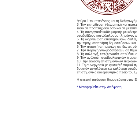
άρθρο 1 του παρόντος και τη διεξαγωγή
3. Την εκπαίδευση (θεωρητική και πρακ
τόσο σε προπτυχιακό όσο και σε μεταπτ
4. Τη συνεργασία κάθε μορφής με κέντρ
συμβαδίζουν και αλληλοσυμπληρώνονται 
5. Τη διοργάνωση επιστημονικών διαλέ
την πραγματοποίηση δημοσιεύσεων και
6. Την παροχή υπηρεσιών σε ιδιώτες σ
7. Την παροχή γνωμοδοτήσεων σε θέματ
8. Τη συλλογή, επεξεργασία, αποθήκευσ
9. Την ανάληψη συμβουλευτικών ή αναπ
10. Την έκδοση επιστημονικών περιοδι
11. Τη συνεργασία με φυσικά ή νομικά π
δυνατόν μεγαλύτερη και καλύτερη συμβο
επιστημονικό και ερευνητικό πεδίο του 
Η σχετική απόφαση δημοσιεύεται στην 
* Μεταφερθείτε στην Απόφαση.