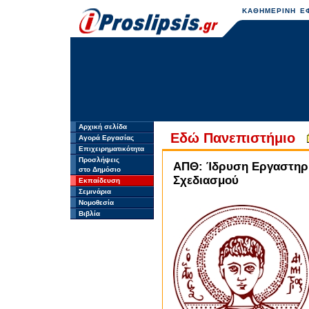
ΚΑΘΗΜΕΡΙΝΗ ΕΦ
Αρχική σελίδα
Eδώ Πανεπιστήμιο
Αγορά Εργασίας
Επιχειρηματικότητα
Προσλήψεις
ΑΠΘ: Ίδρυση Εργαστηρί
στο Δημόσιο
Σχεδιασμού
Εκπαίδευση
Σεμινάρια
Νομοθεσία
Βιβλία