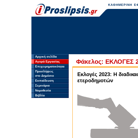
ΚΑΘΗΜΕΡΙΝΗ ΕΦ
Αρχική σελίδα
Φάκελος: ΕΚΛΟΓΕΣ 
Αγορά Εργασίας
Επιχειρηματικότητα
Προσλήψεις
Εκλογές 2023: Η διαδικ
στο Δημόσιο
ετεροδημοτών
Εκπαίδευση
Σεμινάρια
Νομοθεσία
Βιβλία