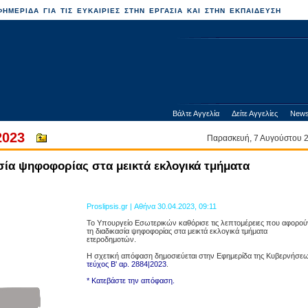
ΗΜΕΡΙΔΑ ΓΙΑ ΤΙΣ ΕΥΚΑΙΡΙΕΣ ΣΤΗΝ ΕΡΓΑΣΙΑ ΚΑΙ ΣΤΗΝ ΕΚΠΑΙΔΕΥΣΗ
Βάλτε Αγγελία
Δείτε Αγγελίες
News
2023
Παρασκευή, 7 Αυγούστου
ασία ψηφοφορίας στα μεικτά εκλογικά τμήματα
Proslipsis.gr | Αθήνα 30.04.2023, 09:11
Το Υπουργείο Εσωτερικών καθόρισε τις λεπτομέρειες που αφορού
τη διαδικασία ψηφοφορίας στα μεικτά εκλογικά τμήματα
ετεροδημοτών.
Η σχετική απόφαση δημοσιεύεται στην Εφημερίδα της Κυβερνήσεω
τεύχος Β' αρ. 2884|2023
.
* Κατεβάστε την απόφαση.