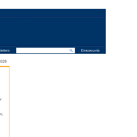
letters
Επικοινωνία
 2026
ν
ς,