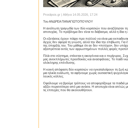
Proslipsis.gr | Αθήνα 14.05.2026, 17:24
Του ΑΝΔΡΕΑ ΠΑΝΑΓΙΩΤΟΠΟΥΛΟΥ
Η ανείπωτη τραγωδία των δύο κοριτσιών που αναζήτησαν τη λ
αποτυχίας. Το πρόβλημα δεν είναι το διάβασμα, αλλά η ίδια η
Οι εξετάσεις έχουν πάψει προ πολλού να είναι μια εκπαιδευ
άγχος δεν αφορά τη γνώση, αλλά την ίδια την επιβίωση. Για έ
της ύπαρξής του. Του μάθαμε ότι αν δεν «πετύχει», δεν υπάρ
αξιοπρέπεια εκτός των αρρωστημένων πολλές φορές προτύ
Πλάι στο σύστημα, στέκεται η οικογένεια και ο περίγυρος. Συ
μας ανεκπλήρωτες προσδοκίες και ανασφάλειες. Το παιδί νιώθει
ολόκληρης επένδυσης.
Η κοινή απόφαση δύο κοριτσιών να εγκαταλείψουν τη ζωή κρα
μια ηλικία ευάλωτη, τα αφήνουμε χωρίς ουσιαστική ψυχολογι
λευκές κόλλες.
Οφείλουμε να βρούμε τρόπους να αποφορτίζουμε τα παιδιά μας.
αξίζει περισσότερο από μια ανάσα. Η αποτυχία είναι απλώς μ
τις επιτυχίες που θα ακολουθήσουν.