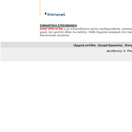
Επιστροφή
ΣΗΜΑΝΤΙΚΗ ΕΠΙΣΗΜΑΝΣΗ
ΑΠΑΓΟΡΕΥΕΤΑΙ
η με οποιονδήποτε τρόπο αναδημοσίευση, αναπαρ
χωρίς την γραπτή άδεια του εκδότη. Κάθε δημόσια αναφορά στο περ
δεοντολογία επιτάσσει.
[
Αρχική σελίδα
] [
Αγορά Εργασίας
] [
Επιχ
Διεύθυνση: Λ. Ρι