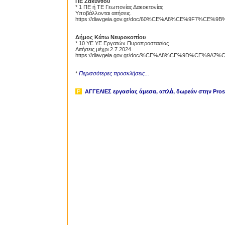
ΠΕ Ζακύνθου
* 1 ΠΕ ή ΤΕ Γεωπονίας Δακοκτονίας
Υποβάλλονται αιτήσεις.
Proslipsis.gr
https://diavgeia.gov.gr/doc/60%CE%A8%CE%9F7%CE%
Δήμος Κάτω Νευροκοπίου
* 10 ΥΕ ΥΕ Εργατών Πυροπροστασίας
Αιτήσεις μέχρι 2.7.2024.
https://diavgeia.gov.gr/doc/%CE%A8%CE%9D%CE%9A7%
*
Περισσότερες προσκλήσεις...
P
ΑΓΓΕΛΙΕΣ εργασίας άμεσα, απλά, δωρεάν
στην Prosl