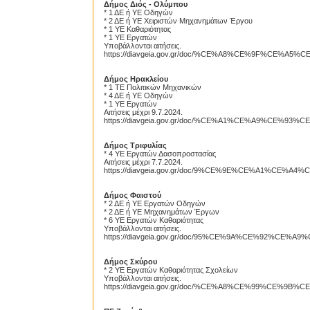
Δήμος Διός - Ολύμπου
* 1 ΔΕ ή ΥΕ Οδηγών
* 2 ΔΕ ή ΥΕ Χειριστών Μηχανημάτων Έργου
* 1 ΥΕ Καθαριότητας
* 1 ΥΕ Εργατών
Υποβάλλονται αιτήσεις.
https://diavgeia.gov.gr/doc/%CE%A8%CE%9F%CE%A5
Δήμος Ηρακλείου
* 1 ΤΕ Πολιτικών Μηχανικών
* 4 ΔΕ ή ΥΕ Οδηγών
* 1 ΥΕ Εργατών
Proslipsis.gr
Αιτήσεις μέχρι 9.7.2024.
https://diavgeia.gov.gr/doc/%CE%A1%CE%A9%CE%93%
Δήμος Τριφυλίας
* 4 ΥΕ Εργατών Δασοπροστασίας
Αιτήσεις μέχρι 7.7.2024.
https://diavgeia.gov.gr/doc/9%CE%9E%CE%A1%CE%
Δήμος Φαιστού
* 2 ΔΕ ή ΥΕ Εργατών Οδηγών
* 2 ΔΕ ή ΥΕ Μηχανημάτων Έργων
* 6 ΥΕ Εργατών Καθαριότητας
Υποβάλλονται αιτήσεις.
https://diavgeia.gov.gr/doc/95%CE%9A%CE%92%CE%A
Δήμος Σκύρου
* 2 ΥΕ Εργατών Καθαριότητας Σχολείων
Υποβάλλονται αιτήσεις.
https://diavgeia.gov.gr/doc/%CE%A8%CE%99%CE%9B%