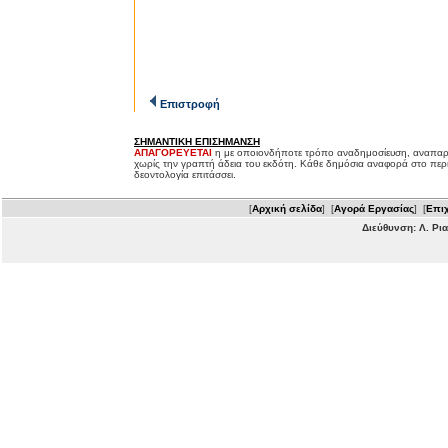
Επιστροφή
ΣΗΜΑΝΤΙΚΗ ΕΠΙΣΗΜΑΝΣΗ
ΑΠΑΓΟΡΕΥΕΤΑΙ
η με οποιονδήποτε τρόπο αναδημοσίευση, αναπαρ
χωρίς την γραπτή άδεια του εκδότη. Κάθε δημόσια αναφορά στο περ
δεοντολογία επιτάσσει.
[
Αρχική σελίδα
] [
Αγορά Εργασίας
] [
Επιχ
Διεύθυνση: Λ. Ρι