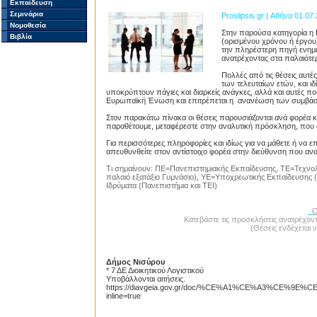
Εκπαίδευση
Σεμινάρια
Proslipsis.gr | Αθήνα 01.07
Νομοθεσία
Στην παρούσα κατηγορία η 
Βιβλία
(ορισμένου χρόνου ή έργου)
την πληρέστερη πηγή ενημέ
ανατρέχοντας στα παλαιότερ
Πολλές από τις θέσεις αυτέ
των τελευταίων ετών, και 
υποκρύπτουν πάγιες και διαρκείς ανάγκες, αλλά και αυτές 
Ευρωπαϊκή Ένωση και επιτρέπεται η ανανέωση των συμβά
Στον παρακάτω πίνακα οι θέσεις παρουσιάζονται ανά φορέα κα
παραθέτουμε, μεταφέρεστε στην αναλυτική πρόσκληση, που 
Για περισσότερες πληροφορίες και ιδίως για να μάθετε ή να
απευθυνθείτε στον αντίστοιχο φορέα στην διεύθυνση που αν
Proslipsis.gr
Τι σημαίνουν: ΠΕ=Πανεπιστημιακής Εκπαίδευσης, ΤΕ=Τεχνολ
παλαιό εξατάξιο Γυμνάσιο), ΥΕ=Υποχρεωτικής Εκπαίδευσης (τ
Ιδρύματα (Πανεπιστήμια και ΤΕΙ)
Ο
Κατεβάστε τις προσκλήσεις ανατρέχοντ
(Θέσεις ενδέχεται 
Proslipsis.gr
Δήμος Νισύρου
* 7 ΔΕ Διοικητικού Λογιστικού
Υποβάλλονται αιτήσεις.
https://diavgeia.gov.gr/doc/%CE%A1%CE%A3%CE
inline=true