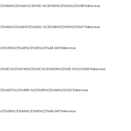
E%93%CE%994%CE%A91%CE%9D-%CE%95%CE%91%CE%9B?inline=true
%A83%CE%A6%CE%A6%CE%A991-%CE%96%CE%95%CE%97?inline=true
A812%CE%98%CE%A9%CE%95%CE%A8-040?inline=true
E%96%CE%9C%CE%9746%CE%9C%CE%933%CE%9E-5%CE%950?inline=true
%A5%CE%A557%CE%9B6-%CE%98%CE%A8%CE%92?inline=true
A812%CE%98%CE%A9%CE%95%CE%A8-040?inline=true