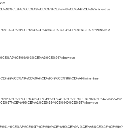
ργου
E%A4%CE%91%CE%A0%CE%A9%CE%97%CE%97-8%CE%A4%CE%92?inline=true
%A8%CE%91%CE%91%CE%94%CE%A9%CE%9A7-4%CE%91%CE%99?inline=true
A8375%CE%A9%CE%9A0-3%CE%A1%CE%94?inline=true
%A897%CE%92%CE%A9%CE%9A%CE%93-9%CE%98%CE%A9?inline=true
E%A1%CE%92%CE%93%CE%A8%CE%A9%CE%A1%CE%93-%CE%996%CE%A7?inline=true
CE%99%CE%97%CE%A9%CE%A1%CE%93-%CE%940%CE%95?inline=true
%CE%A8%CE%914%CE%A6%CE%9F%CE%9A%CE%A9%CE%9A-%CE%A8%CE%98%CE%9A?