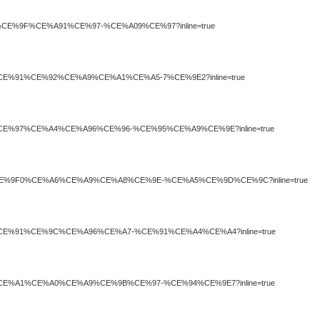
E%A7%CE%9F%CE%A91%CE%97-%CE%A09%CE%97?inline=true
%A87%CE%91%CE%92%CE%A9%CE%A1%CE%A5-7%CE%9E2?inline=true
E%A80%CE%97%CE%A4%CE%A96%CE%96-%CE%95%CE%A9%CE%9E?inline=true
E%A8%CE%9F0%CE%A6%CE%A9%CE%A8%CE%9E-%CE%A5%CE%9D%CE%9C?inline=true
CE%A1%CE%91%CE%9C%CE%A96%CE%A7-%CE%91%CE%A4%CE%A4?inline=true
is.gr
E%A85%CE%A1%CE%A0%CE%A9%CE%9B%CE%97-%CE%94%CE%9E7?inline=true