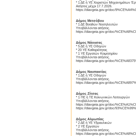
* 1 ΔΕ ή ΥΕ Χειριστών Μηχανημάτων Έ
Αιτήσεις μέχρι 17.7.2026.
https://diavgeia.gov.gr/doc/9%C
Δήμος Μετσόβου
* 1 ΔΕ Βοηθών Νοσηλευτών
Υποβάλλονται αιτήσεις.
https://diavgeia.gov.gr/doc/%CE
Δήμος Νάουσας
* 5 ΔΕ ή ΥΕ Οδηγών
* 20 ΥΕ Καθαριότητας
Proslipsis.gr
* 1 ΥΕ Εργατών Κοιμητηρίου
Υποβάλλονται αιτήσεις.
https://diavgeia.gov.gr/doc/%CE%
Δήμος Ναυπακτίας
* 1 ΔΕ ή ΥΕ Οδηγών
Υποβάλλονται αιτήσεις.
https://diavgeia.gov.gr/doc/%CE
Δήμος Ζίτσας
* 1 ΠΕ ή ΤΕ Κοινωνικών Λειτουργών
Υποβάλλονται αιτήσεις.
https://diavgeia.gov.gr/doc/%C
https://diavgeia.gov.gr/doc/93%
Δήμος Αλμωπίας
* 2 ΔΕ ή ΥΕ Υδραυλικών
* 2 ΥΕ Εργατών
Υποβάλλονται αιτήσεις.
https://diavgeia.gov.gr/doc/