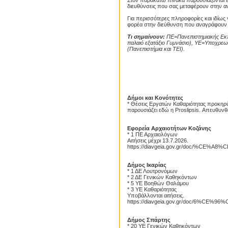
Στον παρακάτω πίνακα παρουσιάζονται επι
διευθύνσεις που σας μεταφέρουν στην α
Για περισσότερες πληροφορίες και ιδίως
φορέα στην διεύθυνση που αναγράφουν 
Τι σημαίνουν:
ΠΕ=Πανεπιστημιακής Εκπ
παλαιό εξατάξιο Γυμνάσιο), ΥΕ=Υποχρεωτ
(Πανεπιστήμια και ΤΕΙ).
Proslipsig
Proslipsis.gr
Δήμοι και Κονότητες
* Θέσεις Εργατών Καθαριότητας προκηρύσ
παρουσιάζει εδώ η Proslipsis. Απευθυν
Εφορεία Αρχαιοτήτων Κοζάνης
* 1 ΠΕ Αρχαιολόγων
Αιτήσεις μέχρι 13.7.2026.
https://diavgeia.gov.gr/doc/%C
Δήμος Ικαρίας
* 1 ΔΕ Λουτρονόμων
* 2 ΔΕ Γενικών Καθηκόντων
* 5 ΥΕ Βοηθών Θαλάμου
* 3 ΥΕ Καθαριότητας
Υποβάλλονται αιτήσεις.
https://diavgeia.gov.gr/doc/6%CE
Δήμος Σπάρτης
* 20 ΥΕ Γενικών Καθηκόντων