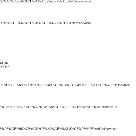
A86%CE%A8%CE%97%CE%A9%CE%975-75%CE%93?inline=true
%A4%CE%96%CE%A1%CE%A96%CE%A5-1%CE%A70?inline=true
ΜΑΤΩΝ
ΕΥΣΗΣ
E%95%CE%9E%CE%A9%CE%9F%CE%A9%CE%9A%CE%A9-%CE%9B%CE%A53?inline=true
E%A1%CE%98%CE%9C7%CE%A9%CE%A8%CE%9F-1%CE%92%CE%A4?inline=true
E%A8%CE%9E%CE%98%CE%93%CE%A9%CE%9A3-8%CE%93%CE%A9?inline=true