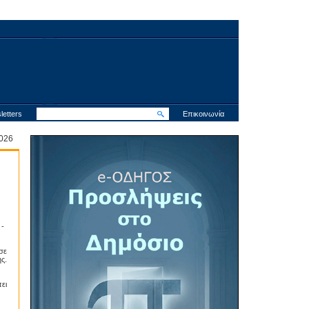
letters
Επικοινωνία
 2026
 -
σε
ς.
ει