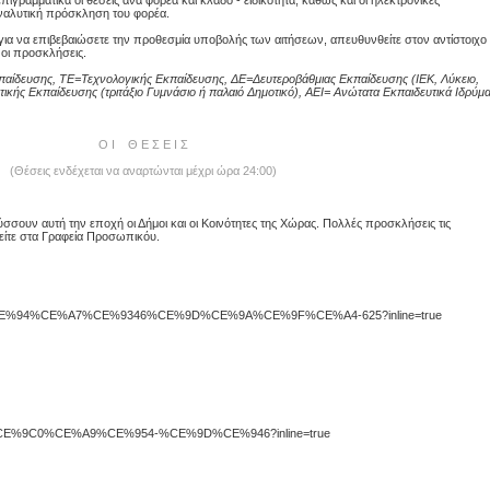
γραμματικά οι θέσεις ανά φορέα και κλάδο - ειδικότητα, καθώς και οι ηλεκτρονικές
ναλυτική πρόσκληση του φορέα.
 για να επιβεβαιώσετε την προθεσμία υποβολής των αιτήσεων, απευθυνθείτε στον αντίστοιχο
οι προσκλήσεις.
αίδευσης, ΤΕ=Τεχνολογικής Εκπαίδευσης, ΔΕ=Δευτεροβάθμιας Εκπαίδευσης (ΙΕΚ, Λύκειο,
ικής Εκπαίδευσης (τριτάξιο Γυμνάσιο ή παλαιό Δημοτικό), ΑΕΙ= Aνώτατα Εκπαιδευτικά Ιδρύμ
Ο Ι Θ Ε Σ Ε Ι Σ
(Θέσεις ενδέχεται να αναρτώνται μέχρι ώρα 24:00)
σουν αυτή την εποχή οι Δήμοι και οι Κοινότητες της Χώρας. Πολλές προσκλήσεις τις
θείτε στα Γραφεία Προσωπικόυ.
E%A8%CE%94%CE%A7%CE%9346%CE%9D%CE%9A%CE%9F%CE%A4-625?inline=true
%96%CE%9C0%CE%A9%CE%954-%CE%9D%CE%946?inline=true