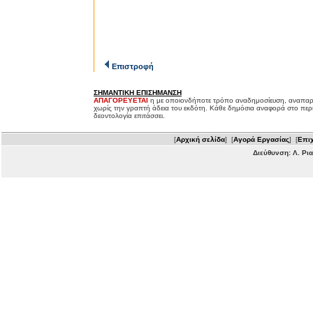
Επιστροφή
ΣΗΜΑΝΤΙΚΗ ΕΠΙΣΗΜΑΝΣΗ
ΑΠΑΓΟΡΕΥΕΤΑΙ
η με οποιονδήποτε τρόπο αναδημοσίευση, αναπαρ
χωρίς την γραπτή άδεια του εκδότη. Κάθε δημόσια αναφορά στο περ
δεοντολογία επιτάσσει.
[
Αρχική σελίδα
] [
Αγορά Εργασίας
] [
Επιχ
Διεύθυνση: Λ. Ρι