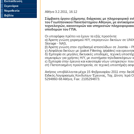
Εκπαίδευση
Σεμινάρια
Νομοθεσία
Αθήνα 3.2.2011, 16:12
Βιβλία
Σύμβαση έργου εξάμηνης διάρκειας με πληροφορικό εν
του Γεωππονικού Πανεπιστημίου Αθηνών, με αντικείμενο
τεχνολογιών, καινοτομιών και υπηρεσιών πληροφοριακ
υποδομών του ΓΠΑ.
Οι υποψήφιοι πρέπει να έχουν τα εξής προσόντα:
α) Άριστη γνώση χειρισμού Η/Υ, ετερογενών δικτύων σε UNI
Storage - NAS,
β) Άριστη γνώση στον σχεδιασμό ιστοσελίδων σε Joomla –
γ) Ασφάλεια δικτύων με (paket Filtering, iptables) και ερευν
δ) Εμπειρία σε μεγάλες δικτυακές υποδομές, τεχνική υποστήρ
σεμιναρίων για χρήστες Η/Υ, με συστήματα τηλεδιασκέψεων κα
ε) Εμπειρία στην έρευνα και καινοτομία νέων υπηρεσιών πο
στ) Πιστοποιημένη προϋπηρεσία, σε τεχνική υποστήριξη ασφά
Αιτήσεις υποβάλλονται μέχρι 15 Φεβρουαρίου 2011 στην διεύ
Ειδικός Λογαριασμός Κονδυλίων Έρευνας, Ταχ. Δ/νση: Ιερά Ο
5294860-68 Αθήνα, Fax: 2105294873.