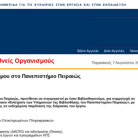
ΗΜΕΡΙΔΑ ΓΙΑ ΤΙΣ ΕΥΚΑΙΡΙΕΣ ΣΤΗΝ ΕΡΓΑΣΙΑ ΚΑΙ ΣΤΗΝ ΕΚΠΑΙΔΕΥΣΗ
Βάλτε Αγγελία
Δείτε Αγγελίες
News
θνείς Οργανισμούς
Παρασκευή, 7 Αυγούστου
μου στο Πανεπιστήμιο Πειραιώς
υ Πειραιώς, προτίθεται να συνεργαστεί με έναν Βιβλιοθηκονόμο, για συμμετοχή σε
ργου «Ενίσχυση των Υπηρεσιών της Βιβλιοθήκης του Πανεπιστημίου Πειραιώς», με
 σε ενδεχόμενη παράταση της διάρκειας του έργου.
δύο Ολοκληρωμένων Πληροφοριακών
φησης (AACR2) και ταξινόμησης (Dewey),
ηση έργων και προγραμμάτων ΚΠΣ