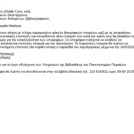
.
 (Dublin Core, xml),
ηκών ή/και αρχείων,
άσεων δεδομένων (βιβλιογραφικών,
ηθεί ιδιαίτερα.
ουν αίτηση με πλήρη σφραγισμένο φάκελο βιογραφικών στοιχείων μαζί με τις απαραίτητες
συστατικές επιστολές και οποιοδήποτε άλλο στοιχείο που κατά την κρίση τους θα βοηθήσει τ
μης για την καταλληλότητα των υποψηφίων. Οι υποψήφιοι ενδέχεται να κληθούν σε
 απαιτούνται επιπλέον στοιχεία για την αξιολόγηση. Τα παραπάνω στοιχεία θα πρέπει να
υστημένη επιστολή (θα ληφθεί υπόψη η σφραγίδα του ταχυδρομείου) μέχρι και την 24/2/201
ΠΕΙΡΑΙΩΣ
ΙΡΑΙΑΣ
η για το έργο «Ενίσχυση των Υπηρεσιών της Βιβλιοθήκης του Πανεπιστημίου Πειραιώς».
ιοι θα πρέπει να απευθύνονται στην κα Διβόλη Βασιλική τηλ. 210 4142611 ώρες 09:00-15:00