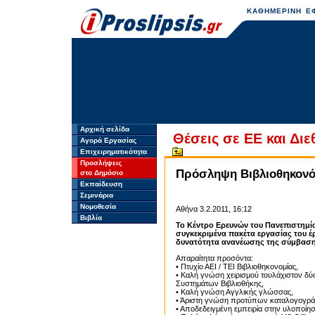
ΚΑΘΗΜΕΡΙΝΗ ΕΦ
Αρχική σελίδα
Θέσεις σε ΕΕ και Διε
Αγορά Εργασίας
Επιχειρηματικότητα
Προσλήψεις
Πρόσληψη Βιβλιοθηκονό
στο Δημόσιο
Εκπαίδευση
Σεμινάρια
Νομοθεσία
Αθήνα 3.2.2011, 16:12
Βιβλία
Το Κέντρο Ερευνών του Πανεπιστημίο
συγκεκριμένα πακέτα εργασίας του έ
δυνατότητα ανανέωσης της σύμβασης
Απαραίτητα προσόντα:
• Πτυχίο ΑΕΙ / ΤΕΙ Βιβλιοθηκονομίας,
• Καλή γνώση χειρισμού τουλάχιστον 
Συστημάτων Βιβλιοθήκης,
• Καλή γνώση Αγγλικής γλώσσας,
• Άριστη γνώση προτύπων καταλογογρά
• Αποδεδειγμένη εμπειρία στην υλοποί