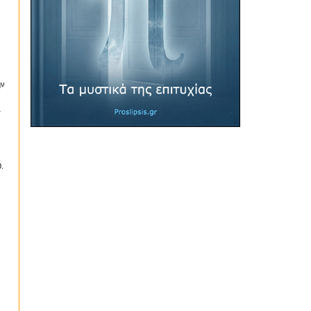
ην
1
.