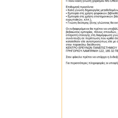
• Πολύ καλή γνώση χειρισμού MS Office
Επιθυμητά προσόντα:
• Καλή γνώση δημιουργίας μεταδεδομένων
• Εμπειρία στη χρήση ψηφιακών βιβλιοθ
• Εμπειρία στη χρήση επιστημονικών β
ευρωπαϊκών, κλπ.),
• Γνώση δεύτερης ξένης γλώσσας θα εκτιμ
Οι ενδιαφερόμενοι θα πρέπει να υποβάλλ
βεβαιώσεις εμπειρίας, τίτλους σπουδών, 
επιτροπή επιλογής στη διαμόρφωση γνώ
συνέντευξη σε περίπτωση που κριθεί ότι
κατατεθούν είτε αυτοπροσώπως είτε με σ
στην παρακάτω διεύθυνση:
ΚΕΝΤΡΟ ΕΡΕΥΝΩΝ ΠΑΝΕΠΙΣΤΗΜΙΟΥ 
ΓΡΗΓΟΡΙΟΥ ΛΑΜΠΡΑΚΗ 122, 185 32 ΠΕ
Στον φάκελο πρέπει να υπάρχει η ένδειξ
Για περισσότερες πληροφορίες οι υποψήφ