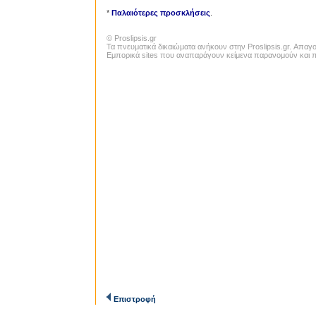
*
Παλαιότερες προσκλήσεις
.
© Proslipsis.gr
Τα πνευματικά δικαιώματα ανήκουν στην Proslipsis.gr. Απα
Εμπορικά sites που αναπαράγουν κείμενα παρανομούν και πα
Επιστροφή