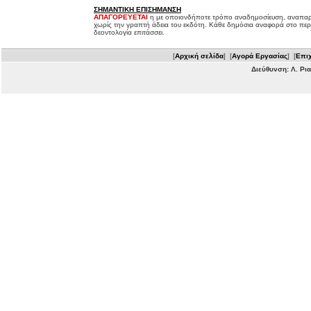
ΣΗΜΑΝΤΙΚΗ ΕΠΙΣΗΜΑΝΣΗ
ΑΠΑΓΟΡΕΥΕΤΑΙ
η με οποιονδήποτε τρόπο αναδημοσίευση, αναπαρ
χωρίς την γραπτή άδεια του εκδότη. Κάθε δημόσια αναφορά στο περ
δεοντολογία επιτάσσει.
[
Αρχική σελίδα
] [
Αγορά Εργασίας
] [
Επιχ
Διεύθυνση: Λ. Ρι