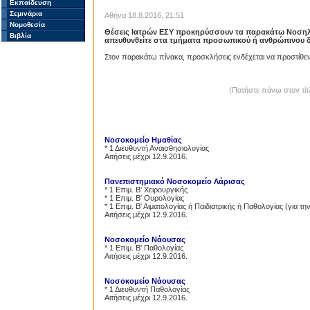
Εκπαίδευση
Σεμινάρια
Αθήνα 18.8.2016, 21:51
Νομοθεσία
Θέσεις Ιατρών ΕΣΥ προκηρύσσουν τα παρακάτω Νοσηλε
Βιβλία
απευθυνθείτε στα τμήματα προσωπικού ή ανθρώπινου δ
Στον παρακάτω πίνακα, προσκλήσεις ενδέχεται να προστίθεντα
(Πατήστε πάνω στον τίτ
Νοσοκομείο Ημαθίας
* 1 Διευθυντή Αναισθησιολογίας
Αιτήσεις μέχρι 12.9.2016.
Πανεπιστημιακό Νοσοκομείο Λάρισας
* 1 Επιμ. Β' Χειρουργικής
* 1 Επιμ. Β' Ουρολογίας
Proslipsis.gr
* 1 Επιμ. Β' Αιματολογίας ή Παιδιατρικής ή Παθολογίας (για 
Αιτήσεις μέχρι 12.9.2016.
Νοσοκομείο Νάουσας
* 1 Επιμ. Β' Παθολογίας
Αιτήσεις μέχρι 12.9.2016.
Νοσοκομείο Νάουσας
* 1 Διευθυντή Παθολογίας
Αιτήσεις μέχρι 12.9.2016.