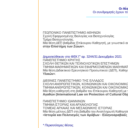
Οι θέ
Οι συνδρομητές έχουν π
________________________
ΓΕΩΠΟΝΙΚΟ ΠΑΝΕΠΙΣΤΗΜΙΟ ΑΘΗΝΩΝ
Σχολή Εφαρμοσμένης Βιολογίας και Βιοτεχνολογίας
Τμήμα Βιοτεχνολογίας.
Μία θέση ΔΕΠ βαθμίδας Επίκουρου Καθηγητή, με γνωστικό αντ
στην Επιστήμη των Ζώων
».
Δημοσιεύθηκαν στο ΦΕΚ Γ' αρ. 3244/31 Δεκεμβρίου 2021
ΠΑΝΕΠΙΣΤΗΜΙΟ ΚΡΗΤΗΣ
ΣΧΟΛΗ ΘΕΤΙΚΩΝ ΚΑΙ ΤΕΧΝΟΛΟΓΙΚΩΝ ΕΠΙΣΤΗΜΩΝ
ΤΜΗΜΑ ΜΑΘΗΜΑΤΙΚΩΝ ΚΑΙ ΕΦΑΡΜΟΣΜΕΝΩΝ ΜΑΘΗΜΑΤ
Μία θέση Διδακτικού Ερευνητικού Προσωπικού (ΔΕΠ), Καθηγη
Υλικών
».
ΔΙΕΘΝΕΣ ΠΑΝΕΠΙΣΤΗΜΙΟ ΤΗΣ ΕΛΛΑΔΟΣ
ΣΧΟΛΗ ΑΝΘΡΩΠΙΣΤΙΚΩΝ, ΚΟΙΝΩΝΙΚΩΝ ΚΑΙ ΟΙΚΟΝΟΜΙΚ
ΤΜΗΜΑ ΑΝΘΡΩΠΙΣΤΙΚΩΝ, ΚΟΙΝΩΝΙΚΩΝ ΚΑΙ ΟΙΚΟΝΟΜΙΚ
Μία θέση καθηγητή στη βαθμίδα του Επίκουρου Καθηγητή με 
Αγαθών (International Law on Protection of Cultural Obj
ΠΑΝΕΠΙΣΤΗΜΙΟ ΙΩΑΝΝΙΝΩΝ
ΤΜΗΜΑ ΙΣΤΟΡΙΑΣ ΚΑΙ ΑΡΧΑΙΟΛΟΓΙΑΣ
ΤΟΜΕΑΣ ΑΡΧΑΙΑΣ ΚΑΙ ΜΕΣΑΙΩΝΙΚΗΣ ΙΣΤΟΡΙΑΣ
Μία θέση μέλους ΔΕΠ στη βαθμίδα του Αναπληρωτή Καθηγητή σ
«
Ιστορία και Πολιτισμός των Αράβων - Ελληνοαραβικές
* Περισσότερες θέσεις.