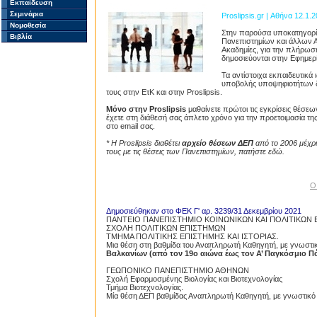
Εκπαίδευση
Σεμινάρια
Proslipsis.gr | Αθήνα 12.1.
Νομοθεσία
Στην παρούσα υποκατηγορία 
Βιβλία
Πανεπιστημίων και άλλων Α
Ακαδημίες, για την πλήρω
δημοσιεύονται στην Εφημερ
Τα αντίστοιχα εκπαιδευτικ
υποβολής υποψηφιοτήτων δι
τους στην ΕτΚ και στην Proslipsis.
Μόνο στην Proslipsis
μαθαίνετε πρώτοι τις εγκρίσεις θέσεω
έχετε στη διάθεσή σας άπλετο χρόνο για την προετοιμασία τ
στο email σας.
* Η Proslipsis διαθέτει
αρχείο θέσεων ΔΕΠ
από το 2006 μέχρι
τους με τις θέσεις των Πανεπιστημίων, πατήστε εδώ.
Ο
Δημοσιεύθηκαν στο ΦΕΚ Γ' αρ. 3239/31 Δεκεμβρίου 2021
ΠΑΝΤΕΙΟ ΠΑΝΕΠΙΣΤΗΜΙΟ ΚΟΙΝΩΝΙΚΩΝ ΚΑΙ ΠΟΛΙΤΙΚΩΝ
ΣΧΟΛΗ ΠΟΛΙΤΙΚΩΝ ΕΠΙΣΤΗΜΩΝ
ΤΜΗΜΑ ΠΟΛΙΤΙΚΗΣ ΕΠΙΣΤΗΜΗΣ ΚΑΙ ΙΣΤΟΡΙΑΣ.
Μια θέση στη βαθμίδα του Αναπληρωτή Καθηγητή, με γνωστικ
Βαλκανίων (από τον 19ο αιώνα έως τον Α’ Παγκόσμιο Π
ΓΕΩΠΟΝΙΚΟ ΠΑΝΕΠΙΣΤΗΜΙΟ ΑΘΗΝΩΝ
Σχολή Εφαρμοσμένης Βιολογίας και Βιοτεχνολογίας
Τμήμα Βιοτεχνολογίας.
Μία θέση ΔΕΠ βαθμίδας Αναπληρωτή Καθηγητή, με γνωστικό α