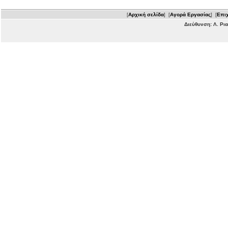
[
Αρχική σελίδα
] [
Αγορά Εργασίας
] [
Επιχ
Διεύθυνση: Λ. Ρι