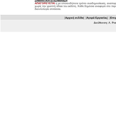
ΣΗΜΑΝΤΙΚΗ ΕΠΙΣΗΜΑΝΣΗ
ΑΠΑΓΟΡΕΥΕΤΑΙ
η με οποιονδήποτε τρόπο αναδημοσίευση, αναπαρ
χωρίς την γραπτή άδεια του εκδότη. Κάθε δημόσια αναφορά στο περ
δεοντολογία επιτάσσει.
[
Αρχική σελίδα
] [
Αγορά Εργασίας
] [
Επιχ
Διεύθυνση: Λ. Ρι