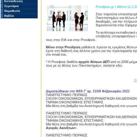
Εκπαίδευση
Σεμινάρια
Proslipsis.gr | Αθήνα 11.2.2
Νομοθεσία
Στην παρούσα υποκατηγορία 
Βιβλία
Πανεπιστημίων και άλλων Α
Ακαδημίες, για την πλήρω
δημοσιεύονται στην Εφημερ
Τα αντίστοιχα εκπαιδευτικ
υποβολής υποψηφιοτήτων δι
τους στην ΕτΚ και στην Proslipsis.
Μόνο στην Proslipsis
μαθαίνετε πρώτοι τις εγκρίσεις θέσεω
έχετε στη διάθεσή σας άπλετο χρόνο για την προετοιμασία τ
στο email σας.
* Η Proslipsis διαθέτει
αρχείο θέσεων ΔΕΠ
από το 2006 μέχρι
τους με τις θέσεις των Πανεπιστημίων, πατήστε εδώ.
Ο
Δημοσιεύθηκαν στο ΦΕΚ Γ' αρ. 210/8 Φεβρουαρίου 2022
ΠΑΝΕΠΙΣΤΗΜΙΟ ΠΕΙΡΑΙΩΣ
ΣΧΟΛΗ ΟΙΚΟΝΟΜΙΚΩΝ, ΕΠΙΧΕΙΡΗΜΑΤΙΚΩΝ ΚΑΙ ΔΙΕΘΝΩ
ΤΜΗΜΑ ΟΙΚΟΝΟΜΙΚΗΣ ΕΠΙΣΤΗΜΗΣ
Μία θέση στη βαθμίδα του Αναπληρωτή Καθηγητή στο γνωστικ
ΠΑΝΕΠΙΣΤΗΜΙΟ ΠΕΙΡΑΙΩΣ
ΣΧΟΛΗ ΟΙΚΟΝΟΜΙΚΩΝ, ΕΠΙΧΕΙΡΗΜΑΤΙΚΩΝ ΚΑΙ ΔΙΕΘΝΩ
ΤΜΗΜΑ ΟΙΚΟΝΟΜΙΚΗΣ ΕΠΙΣΤΗΜΗΣ
Μία θέση στη βαθμίδα του Αναπληρωτή Καθηγητή στο γνωστικ
Αγοράς Ακινήτων
».
ΠΑΝΕΠΙΣΤΗΜΙΟ ΠΕΙΡΑΙΩΣ