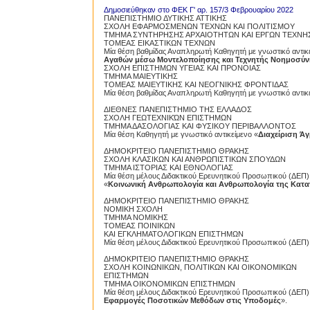
Δημοσιεύθηκαν στο ΦΕΚ Γ' αρ. 157/3 Φεβρουαρίου 2022
ΠΑΝΕΠΙΣΤΗΜΙΟ ΔΥΤΙΚΗΣ ΑΤΤΙΚΗΣ
ΣΧΟΛΗ ΕΦΑΡΜΟΣΜΕΝΩΝ ΤΕΧΝΩΝ ΚΑΙ ΠΟΛΙΤΙΣΜΟΥ
ΤΜΗΜΑ ΣΥΝΤΗΡΗΣΗΣ ΑΡΧΑΙΟΤΗΤΩΝ ΚΑΙ ΕΡΓΩΝ ΤΕΧΝΗ
ΤΟΜΕΑΣ ΕΙΚΑΣΤΙΚΩΝ ΤΕΧΝΩΝ
Μία θέση βαθμίδας Αναπληρωτή Καθηγητή με γνωστικό αντικε
Αγαθών μέσω Μοντελοποίησης και Τεχνητής Νοημοσύν
ΣΧΟΛΗ ΕΠΙΣΤΗΜΩΝ ΥΓΕΙΑΣ ΚΑΙ ΠΡΟΝΟΙΑΣ
ΤΜΗΜΑ ΜΑΙΕΥΤΙΚΗΣ
ΤΟΜΕΑΣ ΜΑΙΕΥΤΙΚΗΣ ΚΑΙ ΝΕΟΓΝΙΚΗΣ ΦΡΟΝΤΙΔΑΣ
Μία θέση βαθμίδας Αναπληρωτή Καθηγητή με γνωστικό αντικε
ΔΙΕΘΝΕΣ ΠΑΝΕΠΙΣΤΗΜΙΟ ΤΗΣ ΕΛΛΑΔΟΣ
ΣΧΟΛΗ ΓΕΩΤΕΧΝΙΚΏΝ ΕΠΙΣΤΗΜΩΝ
ΤΜΗΜΑ ΔΑΣΟΛΟΓΙΑΣ ΚΑΙ ΦΥΣΙΚΟΥ ΠΕΡΙΒΑΛΛΟΝΤΟΣ
Μία θέση Καθηγητή με γνωστικό αντικείμενο «
Διαχείριση Άγ
ΔΗΜΟΚΡΙΤΕΙΟ ΠΑΝΕΠΙΣΤΗΜΙΟ ΘΡΑΚΗΣ
ΣΧΟΛΗ ΚΛΑΣΙΚΩΝ ΚΑΙ ΑΝΘΡΩΠΙΣΤΙΚΩΝ ΣΠΟΥΔΩΝ
ΤΜΗΜΑ ΙΣΤΟΡΙΑΣ ΚΑΙ ΕΘΝΟΛΟΓΙΑΣ
Μία θέση μέλους Διδακτικού Ερευνητικού Προσωπικού (ΔΕΠ)
«
Κοινωνική Ανθρωπολογία και Ανθρωπολογία της Κατ
ΔΗΜΟΚΡΙΤΕΙΟ ΠΑΝΕΠΙΣΤΗΜΙΟ ΘΡΑΚΗΣ
ΝΟΜΙΚΗ ΣΧΟΛΗ
ΤΜΗΜΑ ΝΟΜΙΚΗΣ
ΤΟΜΕΑΣ ΠΟΙΝΙΚΩΝ
ΚΑΙ ΕΓΚΛΗΜΑΤΟΛΟΓΙΚΩΝ ΕΠΙΣΤΗΜΩΝ
Μία θέση μέλους Διδακτικού Ερευνητικού Προσωπικού (ΔΕΠ) 
ΔΗΜΟΚΡΙΤΕΙΟ ΠΑΝΕΠΙΣΤΗΜΙΟ ΘΡΑΚΗΣ
ΣΧΟΛΗ ΚΟΙΝΩΝΙΚΩΝ, ΠΟΛΙΤΙΚΩΝ ΚΑΙ ΟΙΚΟΝΟΜΙΚΩΝ
ΕΠΙΣΤΗΜΩΝ
ΤΜΗΜΑ ΟΙΚΟΝΟΜΙΚΩΝ ΕΠΙΣΤΗΜΩΝ
Μία θέση μέλους Διδακτικού Ερευνητικού Προσωπικού (ΔΕΠ) 
Εφαρμογές Ποσοτικών Μεθόδων στις Υποδομές
».