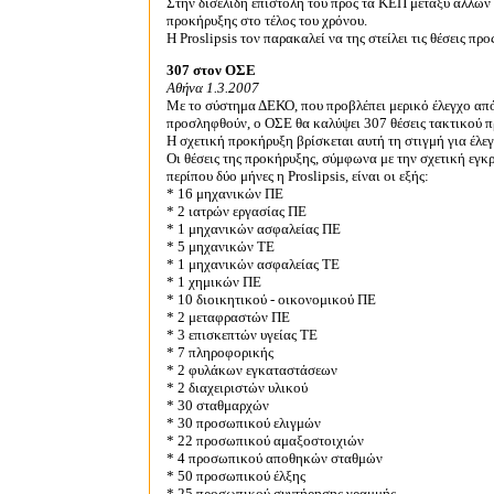
Στην δισέλιδη επιστολή του προς τα ΚΕΠ μεταξύ άλλων 
προκήρυξης στο τέλος του χρόνου.
Η Proslipsis τον παρακαλεί να της στείλει τις θέσεις πρ
307 στον ΟΣΕ
Αθήνα 1.3.2007
Mε το σύστημα ΔΕΚΟ, που προβλέπει μερικό έλεγχο απ
προσληφθούν, ο ΟΣΕ θα καλύψει 307 θέσεις τακτικού π
Η σχετική προκήρυξη βρίσκεται αυτή τη στιγμή για έλεγ
Οι θέσεις της προκήρυξης, σύμφωνα με την σχετική εγκ
περίπου δύο μήνες η Proslipsis, είναι οι εξής:
* 16 μηχανικών ΠΕ
* 2 ιατρών εργασίας ΠΕ
* 1 μηχανικών ασφαλείας ΠΕ
* 5 μηχανικών ΤΕ
* 1 μηχανικών ασφαλείας ΤΕ
* 1 χημικών ΠΕ
* 10 διοικητικού - οικονομικού ΠΕ
* 2 μεταφραστών ΠΕ
* 3 επισκεπτών υγείας ΤΕ
* 7 πληροφορικής
* 2 φυλάκων εγκαταστάσεων
* 2 διαχειριστών υλικού
* 30 σταθμαρχών
* 30 προσωπικού ελιγμών
* 22 π
ροσωπικού αμαξοστοιχιών
* 4 προσωπικού αποθηκών σταθμών
* 50 προσωπικού έλξης
* 25 προσωπικού συντήρησης γραμμής