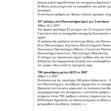
άλλους φορείς αρμοδιότητας του υπουργείου Δημόσιας 
Οι θέσεις αυτές αναμένεται να καλυφθούν στο μέλλον 
υπουργείο.
Ο συνολικός αριθμός των θέσεων ειδικών φρουρών ανέρχ
107 φύλακες στα Πανεπιστήμια ζητεί η κ. Γιαννάκου
Aθήνα 26.2.2007
Tην άμεση πρόσληψη 82 μονίμων και 25 εποχικών φυλά
Γιαννάκου από τα συναρμόδια υπουργεία Εσωτερικών 
αρχών.
Οι φύλακες θα καλύψουν αντίστοιχες θέσεις στα Πανεπ
Ιόνιο Πανεπιστήμιο, Αιγινήτειο Πανεπιστημιακό Νοσο
Οικονομικό Πανεπιστήμιο Αθηνών, Γεωπονικό Πανεπισ
Πανεπιστήμιο Ιωαννίνων, Πανεπιστήμιο Μακεδονίας.
Το αίτημα των πρυτανικών αρχών κρίθηκε από την πολιτ
δεδομένης της στρεμματικής έκτασης που καταλαμβάνο
των χώρων ιδίως κατά τις νυκτερινές ώρες.
700 προσλήψεις μελών ΔΕΠ το 2007
Αθήνα 1.3.2007
Πιστώσεις για την πρόσληψη 300 μελών Διδακτικού –
των Πανεπιστημίων, διατέθηκαν σήμερα από το υπουργε
Πρόκειται για ένα μόνο μέρος από τις πιστώσεις που θ
προγραμματισμό του υπουργείου, ο συνολικός αριθμός
ανέρχεται στους 700, αριθμός ο οποίος, σύμφωνα με τις
Η Proslipsis δημοσιεύει σε ειδική κατηγορία τις θέσεις
μεταφερθείτε στις θέσεις, πατήστε
εδώ
.