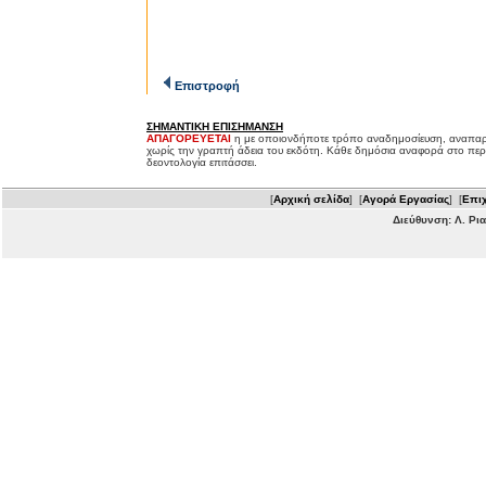
Επιστροφή
ΣΗΜΑΝΤΙΚΗ ΕΠΙΣΗΜΑΝΣΗ
ΑΠΑΓΟΡΕΥΕΤΑΙ
η με οποιονδήποτε τρόπο αναδημοσίευση, αναπαρ
χωρίς την γραπτή άδεια του εκδότη. Κάθε δημόσια αναφορά στο περ
δεοντολογία επιτάσσει.
[
Αρχική σελίδα
] [
Αγορά Εργασίας
] [
Επιχ
Διεύθυνση: Λ. Ρι