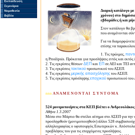
Εκπαίδευση
Σεμινάρια
Διαρκή κατάλογο με
Νομοθεσία
χρόνου) στο δημόσιο
Βιβλία
εβδομάδες ή και μήνε
Στον κατάλογο θα βρε
που αναμένονται σύντ
Για να διαμορφώνετε 
επίσης να παρακολου
1. Τις πρώιμες,
παντο
η Proslipsis. Πρόκειται για προσλήψεις εντός και εκτός
2. Τις εγκρίσεις θέσεων
ΔΕΠ
και
ΕΠ
σε ΑΕΙ και ΤΕΙ αντ
3. Τις εγκρίσεις
τακτικού
προσωπικού του ΑΣΕΠ.
4. Τις εγκρίσεις
μερικής απασχόλησης
του ΑΣΕΠ.
5. Τις εγκρίσεις πρόσληψης
εποχικού
προσωπικού του
nnn
Α Ν Α Μ Ε Ν Ο Ν Τ Α Ι Σ Υ Ν Τ Ο Μ Α
524 μονιμοποιήσεις στα ΚΕΠ βλέπει ο Ανδρεουλάκος
Αθήνα 1.3.2007
Μέσα στο Μάρτιο θα στείλει αίτημα στο ΑΣΕΠ για την
προσληφθούν (μονιμοποιηθούν) άλλοι 528 συμβασιούχο
αλληλογραφίας ο υφυπουργός Εσωτερικών κ. Απόστολος
προβλέψεις του για τις επερχόμενες προσλήψεις.