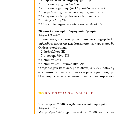
* 35 τεχνιτών μηχανοστασίων
* 20 τεχνιτών γραμμής (οι 12 μεταλλικών έργων)
* 5 χειριστών μηχανημάτων γραμμής και έργων
* 19
τεχνιτών ηλεκτρολόγων - ηλεκτρονικών
* 5 οδηγών ΔΕ ή ΥΕ
* 10 εργατών μηχανοστασίων και αποθηκών ΥΕ
20 στον Οργανισμό Εξαγωγικού Εμπορίου
Αθήνα 1.3.2007
Είκοσι θέσεις τακτικού προσωπικού των κατηγοριών Π
καλυφθούν προσεχώς και ύστερα από προκήρυξη που θα
Οι θέσεις αυτές είναι:
* 2 διεθνολόγοι ΠΕ
* 7 οικονομολόγοι ΠΕ
* 6 διοικητικοί ΠΕ
* 5 διοικητικοί – οικονομικοί ΔΕ
Οι προσλήψεις θα γίνουν με το σύστημα ΔΕΚΟ, που ως 
δοκιμαστικό στάδιο εργασίας επτά μηνών για όσους πρ
Οργανισμό και θα περιγράφονται αναλυτικά στην προκή
nnn
Θ Α Ε Λ Θ Ο Υ Ν ... Κ Α Π Ο Τ Ε
Συστάθηκαν 2.000 νέες θέσεις ειδικών φρουρών
Αθήνα
1.3
.2007
Με προεδρικό διάταγμα συνιστώνται 2.000 νέες οργανι