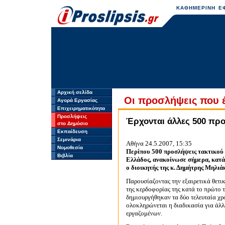
ΚΑΘΗΜΕΡΙΝΗ ΕΦ
Αρχική σελίδα
Οι προσλήψεις που 
Αγορά Εργασίας
Επιχειρηματικότητα
Προσλήψεις
Έρχονται άλλες 500 προ
στο Δημόσιο
Εκπαίδευση
Σεμινάρια
Αθήνα 24.5.2007, 15:35
Νομοθεσία
Περίπου 500 προσλήψεις τακτικού 
Βιβλία
Ελλάδος, ανακοίνωσε σήμερα, κατά 
ο διοικητής της κ. Δημήτρης Μηλιά
Παρουσίαζοντας την εξαιρετικά θετικ
της κερδοφορίας της κατά το πρώτο τ
δημιουργήθηκαν τα δύο τελευταία χρ
ολοκληρώνεται η διαδικασία για άλλ
εργαζομένων.