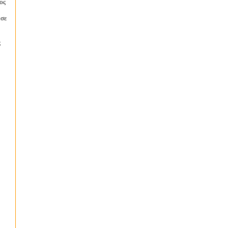
ος
 σε
ς