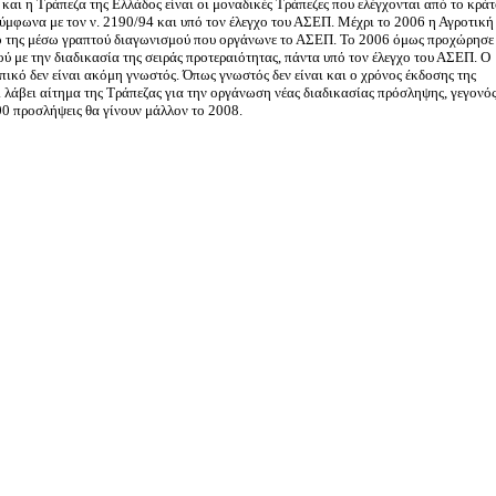
και η Τράπεζα της Ελλάδος είναι οι μοναδικές Τράπεζες που ελέγχονται από το κράτ
 σύμφωνα με τον ν. 2190/94 και υπό τον έλεγχο του ΑΣΕΠ. Μέχρι το 2006 η Αγροτική
 της μέσω γραπτού διαγωνισμού που οργάνωνε το ΑΣΕΠ. Το 2006 όμως προχώρησε
 με την διαδικασία της σειράς προτεραιότητας, πάντα υπό τον έλεγχο του ΑΣΕΠ. Ο
πικό δεν είναι ακόμη γνωστός. Όπως γνωστός δεν είναι και ο χρόνος έκδοσης της
 λάβει αίτημα της Τράπεζας για την οργάνωση νέας διαδικασίας πρόσληψης, γεγονό
00 προσλήψεις θα γίνουν μάλλον το 2008.