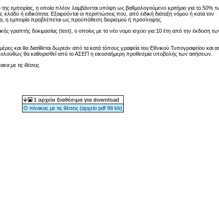
 της εμπειρίας, η οποία πλέον λαµβάνεται υπόψη ως βαθµολογούµενο κριτήριο για το 50% τ
λάδο ή ειδικότητα. Εξαιρούνται οι περιπτώσεις που, από ειδική διάταξη νόµου ή κατά τον
έα, η εµπειρία προβλέπεται ως προϋπόθεση διορισµού ή πρόσληψης.
ικής γραπτής δοκιµασίας (test), ο οποίος με το νέο νομο ισχύει για 10 έτη από την έκδοση τω
μέρες και θα διατίθεται δωρεάν από τα κατά τόπους γραφεία του Εθνικού Τυπογραφείου και 
κολούθως θα καθορισθεί από το ΑΣΕΠ η εικοσαήμερη προθεσμία υποβολής των αιτήσεων.
ακα με τις θέσεις.
1 αρχεία διαθέσιμα για download
Ο πίνακας με τις θέσεις (αρχείο pdf 99 kb)