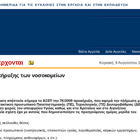
ΗΜΕΡΙΔΑ ΓΙΑ ΤΙΣ ΕΥΚΑΙΡΙΕΣ ΣΤΗΝ ΕΡΓΑΣΙΑ ΚΑΙ ΣΤΗΝ ΕΚΠΑΙΔΕΥΣΗ
Βάλτε Αγγελία
Δείτε Αγγελίες
News
έρχονται
Κυριακή, 9 Αυγούστου
οκήρυξης των νοσοκομείων
ευση απέστειλε σήμερα το ΑΣΕΠ την 7K/2009 προκήρυξη, που αφορά την πλήρωση μ
τακτικού προσωπικού Πανεπιστημιακής (ΠΕ), Τεχνολογικής (ΤΕ) Δευτεροβάθμιας (Δ
σε φορείς του υπουργείου Υγείας καθώς και στο Αρεταίειο και στο Αιγινήτειο
μία σχέση έχει με αυτούς που δημοσιοποίησε τις προηγούμενες ημέρες μερίδα του
ς ακόλουθες θέσεις:
κού προσωπικού (νοσηλευτικής, επισκεπτών υγείας, λογοθεραπείας, ιατρικών εργαστηρίων,
ν, πληρώματος ασθενοφόρων, κ.λπ.).