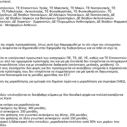
σωπικού.
 Νοσηλευτών, ΤΕ Επισκεπτών Υγείας, ΤΕ Μαιευτικής, ΤΕ Μαιών, ΤΕ Νοσηλευτικής, ΤΕ
 ΤΕ Ραδιολογίας - Ακτινολογίας, ΤΕ Φυσιοθεραπείας, ΤΕ Φυσικοθεραπευτών, ΤΕ
 Οργάνων, ΔΕ Βοηθών Νοσοκόμων, ΔΕ Αδελφών Νοσοκόμων, ΔΕ Νοσηλευτικής, ΔΕ
ν, ΔΕ Βοηθών Ιατρικών και Βιολογικών Εργαστηρίων, ΔΕ Βοηθών Ακτινολογικών
Συσκευών, ΔΕ Χειριστών - Εμφανιστών, ΔΕ Πληρωμάτων Ασθενοφόρου, ΔΕ Βοηθών Φαρμακεί
ού - Μεταφορέων Ασθενών.
α της σειράς προτεραιότητας, όπως αυτή έχει διαμορφωθεί με το νέο νόμο του υπουργείου
 αναμένεται να δημοσιευθεί στην Εφημερίδα της Κυβερνήσεως και να τεθεί σε ισχύ τις
 ότι το νοσηλευτικό προσωπικό των κατηγοριών ΠΕ, ΤΕ, ∆Ε, ΥΕ, καθώς και ΤΕ Επισκεπτών
ων από την ηµεροµηνία πρόσληψής του και για µία πενταετία δεν επιτρέπεται να αποµακρυνθ
οποιονδήποτε λόγο και µε οποιαδήποτε διαδικασία (απόσπαση, µετάταξη, µετάθεση). Οι
µό τους τουλάχιστον δύο φορές και δεν προσέρχονται να αναλάβουν υπηρεσία ή παραιτούνται
ία πρόσληψής τους δεν επιτρέπεται να συµµετάσχουν για µία τριετία σε διαγωνισµούς
α Νοσοκοµεία και τις µονάδες φροντίδας του ΕΣΥ.
ση της μοριοδότησης για εμπειρία στο δημόσιο τομέα και η μοριοδότηση για σεμινάρια ΟΑΕΔ,
ουδών υπολογίζονται σε δεκάβαθµη κλίµακα µε δύο δεκαδικά ψηφία και πολλαπλασιάζονται
ως ίσχυε.
ται υπόψη και μοριοδοτούνται:
τικείµενο της θέσης: 400 µονάδες.
ό αντικείµενο: 200 µονάδες.
στον φοίτησης στο γνωστικό αντικείµενο της θέσης: 200 µονάδες.
στον φοίτησης σε άλλο γνωστικό αντικείµενο: εκατό 100 µονάδες.
υχιακό ή διδακτορικό τίτλο σπουδών, µοριοδοτείται επιπλέον κατά 30% των µορίων που
ίτλο.