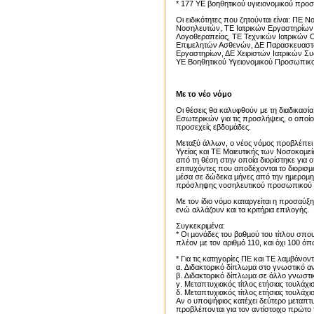
* 177 ΥΕ βοηθητικού υγιειονομικού προ
Οι ειδικότητες που ζητούνται είναι: ΠΕ
Νοσηλευτών, ΤΕ Ιατρικών Εργαστηρίων,
Λογοθεραπείας, ΤΕ Τεχνικών Ιατρικών
Επιμελητών Ασθενών, ΔΕ Παρασκευαστώ
Εργαστηρίων, ΔΕ Χειριστών Ιατρικών 
ΥΕ Βοηθητικού Υγειονομικού Προσωπικ
Με το νέο νόμο
Οι θέσεις θα καλυφθούν με τη διαδικασί
Εσωτερικών για τις προσλήψεις, ο οποίος
προσεχείς εβδομάδες.
Μεταξύ άλλων, ο νέος νόμος προβλέπει
Υγείας και ΤΕ Μαιευτικής των Νοσοκοµεί
από τη θέση στην οποία διορίστηκε για 
επιτυχόντες που αποδέχονται το διορισ
µέσα σε δώδεκα µήνες από την ηµεροµην
πρόσληψης νοσηλευτικού προσωπικού στ
Με τον ίδιο νόμο καταργείται η προσαύξη
ενώ αλλάζουν και τα κριτήρια επιλογής.
Συγκεκριμένα:
* Οι µονάδες του βαθµού του τίτλου σπ
πλέον µε τον αριθµό 110, και όχι 100 όπ
* Για τις κατηγορίες ΠΕ και ΤΕ λαμβάνον
α. ∆ιδακτορικό δίπλωµα στο γνωστικό αν
β. ∆ιδακτορικό δίπλωµα σε άλλο γνωστικ
γ. Μεταπτυχιακός τίτλος ετήσιας τουλάχι
δ. Μεταπτυχιακός τίτλος ετήσιας τουλάχι
Αν ο υποψήφιος κατέχει δεύτερο µεταπτ
προβλέπονται για τον αντίστοιχο πρώτο τ