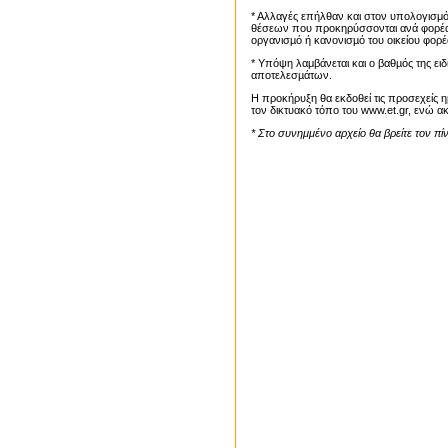
* Aλλαγές επήλθαν και στον υπολογισμό
θέσεων που προκηρύσσονται ανά φορέα, κ
οργανισµό ή κανονισµό του οικείου φορ
* Υπόψη λαμβάνεται και ο βαθµός της ειδ
αποτελεσµάτων.
Η προκήρυξη θα εκδοθεί τις προσεχείς η
τον δικτυακό τόπο του
www.et.gr
, ενώ α
* Στο συνημμένο αρχείο θα βρείτε τον πίν