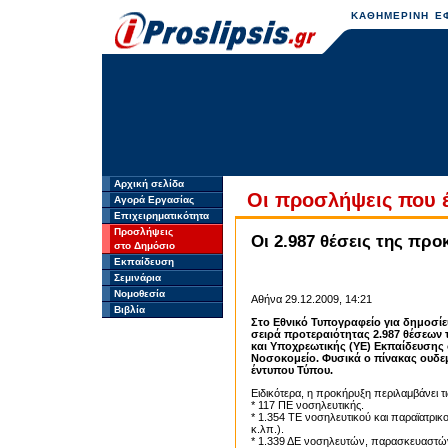
ΚΑΘΗΜΕΡΙΝΗ ΕΦ
Αρχική σελίδα
Οι προσλήψεις που 
Αγορά Εργασίας
Επιχειρηματικότητα
Προσλήψεις
Οι 2.987 θέσεις της πρ
στο Δημόσιο
Εκπαίδευση
Σεμινάρια
Νομοθεσία
Αθήνα 29.12.2009, 14:21
Βιβλία
Στο Εθνικό Τυπογραφείο για δημοσί
σειρά προτεραιότητας 2.987 θέσεων 
και Υποχρεωτικής (ΥΕ) Εκπαίδευσης
Νοσοκομείο.
Φυσικά ο πίνακας ουδε
έντυπου Τύπου.
Ειδικότερα, η προκήρυξη περιλαμβάνει τι
* 117 ΠΕ νοσηλευτικής.
* 1.354 ΤΕ νοσηλευτικού και παραϊατρι
κ.λπ.).
* 1.339 ΔΕ νοσηλευτών, παρασκευαστώ