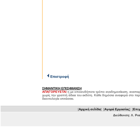
Επιστροφή
ΣΗΜΑΝΤΙΚΗ ΕΠΙΣΗΜΑΝΣΗ
ΑΠΑΓΟΡΕΥΕΤΑΙ
η με οποιονδήποτε τρόπο αναδημοσίευση, αναπαρ
χωρίς την γραπτή άδεια του εκδότη. Κάθε δημόσια αναφορά στο περ
δεοντολογία επιτάσσει.
[
Αρχική σελίδα
] [
Αγορά Εργασίας
] [
Επιχ
Διεύθυνση: Λ. Ρι