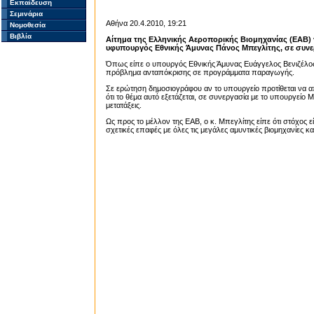
Εκπαίδευση
Σεμινάρια
Αθήνα 20.4.2010, 19:21
Νομοθεσία
Βιβλία
Αίτημα της Ελληνικής Αεροπορικής Βιομηχανίας (ΕΑΒ) 
υφυπουργός Εθνικής Άμυνας Πάνος Μπεγλίτης, σε συνε
Όπως είπε ο υπουργός Εθνικής Άμυνας Ευάγγελος Βενιζέλος
πρόβλημα ανταπόκρισης σε προγράμματα παραγωγής.
Σε ερώτηση δημοσιογράφου αν το υπουργείο προτίθεται να α
ότι το θέμα αυτό εξετάζεται, σε συνεργασία με το υπουργείο 
μετατάξεις.
Ως προς το μέλλον της ΕΑΒ, ο κ. Μπεγλίτης είπε ότι στόχος ε
σχετικές επαφές με όλες τις μεγάλες αμυντικές βιομηχανίες 