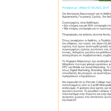
Proslipsis.gr | Αθήνα 07.09.2022, 20:47
Στη διενέργεια διαγωνισμού για τη διά
Αμερικανικής Γεωργικής Σχολής. Θα διε
Συγκεκριμένα, είναι διαθέσιμες:
• Δύο πλήρεις και μία 50% υποτροφία 
• Μία πλήρης υποτροφία για το προπτυ
Πληροφορίες και αιτήσεις γίνονται δεκτ
Όπως αναφέρουν οι διαθέτες, η Περιβαλλ
του εδάφους, του νερού, του αέρα στη 
σχέσεις που έχουν αναπτυχθεί μεταξύ α
συγκεκριμένες σχέσεις συντελούν στις π
έννοιες, δεδομένα, μοντέλα και μεθόδο
απασχόληση σε περιβαλλοντικές συμβουλ
Το Ψηφιακό Μάρκετινγκ έχει αναδεχθεί σ
διδαχθούν ένα ευρύ φάσμα εργαλείων ψηφ
PPC και Mobile και Social Marketing. 
όπως Digital Marketing, Branding, Marke
σπουδαστές θα μπορούν να αναπτύξουν ή
πραγματικών επιχειρήσεων.
Να σημειωθεί ότι το Perrotis College πρ
πιστοποιημένες από το Cardiff Metropol
ισοδυναμία. Η φοίτηση είναι τριετής για
αγγλική γλώσσα. Το μοναδικό campus το
πανεπιστήμια στην Ευρώπη και στην Αμε
ανοιχτούς χώρους που αποτελούν ζωντα
εξωτερικού!