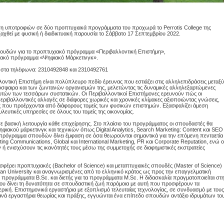
θεση υποτροφιών σε δύο προπτυχιακά προγράμματα του προχωρά το Perrotis College της
ξαχθεί με φυσική ή διαδικτυακή παρουσία το Σάββατο 17 Σεπτεμβρίου 2022.
σπουδών για το προπτυχιακό πρόγραμμα «Περιβαλλοντική Επιστήμη»,
χιακό πρόγραμμα «Ψηφιακό Μάρκετινγκ».
ές στα τηλέφωνα: 2310492848 και 2310492761
οντική Επιστήμη είναι πολύπλευρο πεδίο έρευνας που εστιάζει στις αλληλεπιδράσεις μεταξύ
βιόσφαιρα και των ζωντανών οργανισμών της, μελετώντας τις δυναμικές αλληλεξαρτώμενες
υτών των τεσσάρων συστατικών. Οι Περιβαλλοντικοί Επιστήμονες ερευνούν πώς οι
εριβαλλοντικές αλλαγές σε διάφορες χωρικές και χρονικές κλίμακες αξιοποιώντας γνώσεις,
υς που προέρχονται από διάφορους τομείς των φυσικών επιστημών. Εξασφαλίζει άμεση
ευτικές υπηρεσίες σε όλους του τομείς της οικονομίας.
ε βασική λειτουργία κάθε επιχείρησης. Στο πλαίσιο του προγράμματος οι σπουδαστές θα
ιακού μάρκετινγκ και τεχνικών όπως Digital Analytics, Search Marketing: Content και SEO
Το πρόγραμμα σπουδών δίνει έμφαση σε όσα θεωρούνται σημαντικά για την επόμενη πενταετία
ting Communications, Global και International Marketing, PR και Corporate Reputation, ενώ ο
 ενισχύσουν τις ικανότητές τους μέσω της συμμετοχής σε διαφημιστικές εκστρατείες
οσφέρει προπτυχιακές (Bachelor of Science) και μεταπτυχιακές σπουδές (Master of Science)
itan University και αναγνωρισμένες από το ελληνικό κράτος ως προς την επαγγελματική
 τα προγράμματα B.Sc. και διετής για τα προγράμματα M.Sc. Η διδασκαλία πραγματοποιείται στ
υ δίνει τη δυνατότητα σε σπουδαστική ζωή παρόμοια με αυτή που προσφέρουν τα
ρική. Επιστημονικά εργαστήρια με εξοπλισμό τελευταίας τεχνολογίας, σε συνδυασμό με τους
νά εργαστήρια θεωρίας και πράξης, εγγυώνται ένα επίπεδο σπουδών αντάξιο ιδρυμάτων το