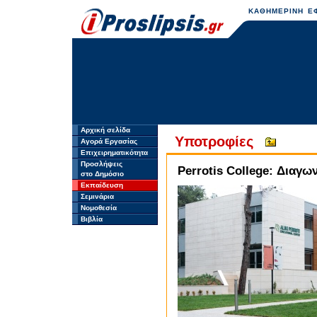
ΚΑΘΗΜΕΡΙΝΗ ΕΦ
Αρχική σελίδα
Υποτροφίες
Αγορά Εργασίας
Επιχειρηματικότητα
Προσλήψεις
Perrotis College: Διαγω
στο Δημόσιο
Εκπαίδευση
Σεμινάρια
Νομοθεσία
Βιβλία