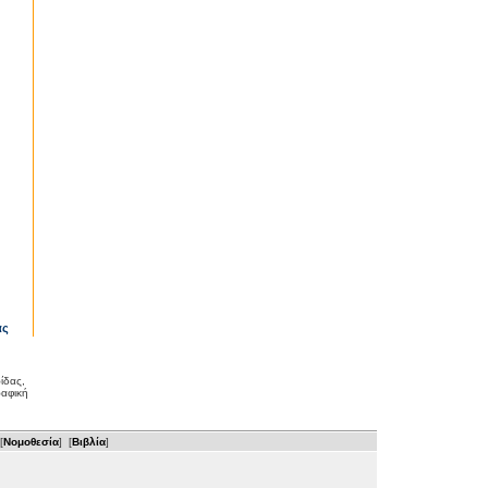
ας
ίδας,
ραφική
[
Νομοθεσία
] [
Βιβλία
]