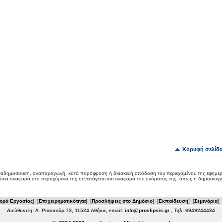
Κορυφή σελίδ
αδημοσίευση, αναπαραγωγή, κατά παράφραση ή διασκευή απόδοση του περιεχομένου της εφημερ
όσια αναφορά στο περιεχόμενο της συνεπάγεται και αναφορά του ονόματός της, όπως η δημοσιογ
ορά Εργασίας
] [
Επιχειρηματικότητα
] [
Προσλήψεις στο Δημόσιο
] [
Εκπαίδευση
] [
Σεμινάρια
] 
Διεύθυνση: Λ. Ριανκούρ 73, 11524 Αθήνα, email:
info@proslipsis.gr
, Τηλ: 6949244434